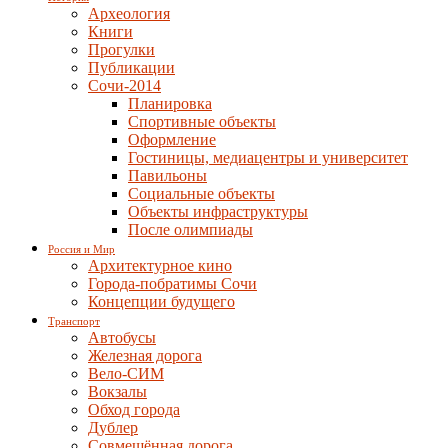
Археология
Книги
Прогулки
Публикации
Сочи-2014
Планировка
Спортивные объекты
Оформление
Гостиницы, медиацентры и университет
Павильоны
Социальные объекты
Объекты инфраструктуры
После олимпиады
Россия и Мир
Архитектурное кино
Города-побратимы Сочи
Концепции будущего
Транспорт
Автобусы
Железная дорога
Вело-СИМ
Вокзалы
Обход города
Дублер
Совмещённая дорога