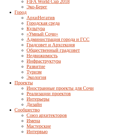
FIFA World Cup 2018
Эко-Берег
Город
АрхиНегатив
Городская среда
Культура
«Умный Сочи»
Администрация города и ГСС
Градсовет и Архсекция
Общественный градсовет
Недвижимость
Инфраструктура
Развитие
Туризм
Экология
Проекты
Иностранные проекты для Сочи
Реализации проектов
Интерьеры
Дизайн
Сообщество
Союз архитекторов
Имена
Мастерские
Интервью