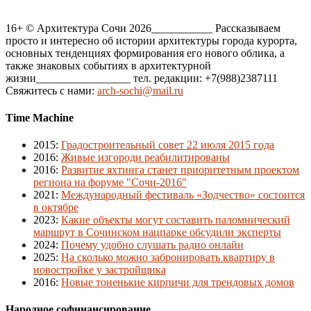
16+ © Архитектура Сочи 2026___________ Рассказываем
просто и интересно об истории архитектуры города курорта,
основных тенденциях формирования его нового облика, а
также знаковых событиях в архитектурной
жизни_________________ тел. редакции: +7(988)2387111
Свяжитесь с нами:
arch-sochi@mail.ru
Time Machine
2015
:
Градостроительный совет 22 июля 2015 года
2016
:
Живые изгороди реабилитированы
2016
:
Развитие яхтинга станет приоритетным проектом
региона на форуме "Сочи-2016"
2021
:
Международный фестиваль «Зодчество» состоится
в октябре
2023
:
Какие объекты могут составить паломнический
маршрут в Сочинском нацпарке обсудили эксперты
2024
:
Почему удобно слушать радио онлайн
2025
:
На сколько можно забронировать квартиру в
новостройке у застройщика
2016
:
Новые тоненькие кирпичи для трендовых домов
Народное софинансирование