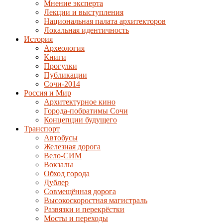
Мнение эксперта
Лекции и выступления
Национальная палата архитекторов
Локальная идентичность
История
Археология
Книги
Прогулки
Публикации
Сочи-2014
Россия и Мир
Архитектурное кино
Города-побратимы Сочи
Концепции будущего
Транспорт
Автобусы
Железная дорога
Вело-СИМ
Вокзалы
Обход города
Дублер
Совмещённая дорога
Высокоскоростная магистраль
Развязки и перекрёстки
Мосты и переходы