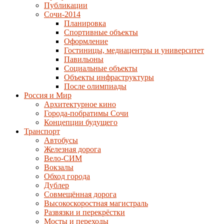
Публикации
Сочи-2014
Планировка
Спортивные объекты
Оформление
Гостиницы, медиацентры и университет
Павильоны
Социальные объекты
Объекты инфраструктуры
После олимпиады
Россия и Мир
Архитектурное кино
Города-побратимы Сочи
Концепции будущего
Транспорт
Автобусы
Железная дорога
Вело-СИМ
Вокзалы
Обход города
Дублер
Совмещённая дорога
Высокоскоростная магистраль
Развязки и перекрёстки
Мосты и переходы