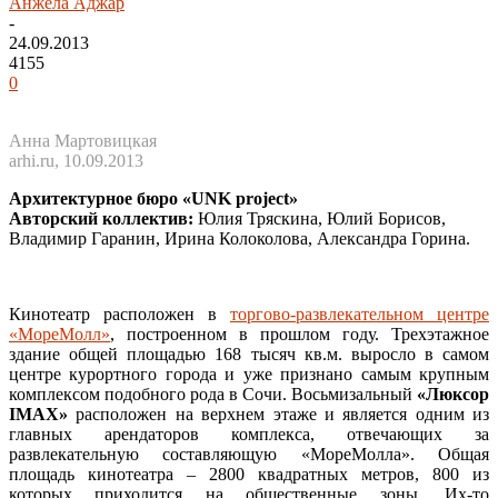
Анжела Аджар
-
24.09.2013
4155
0
Анна Мартовицкая
arhi.ru, 10.09.2013
Архитектурное бюро «UNK project»
Авторский коллектив:
Юлия Тряскина, Юлий Борисов,
Владимир Гаранин, Ирина Колоколова, Александра Горина.
Кинотеатр расположен в
торгово-развлекательном центре
«МореМолл»
, построенном в прошлом году. Трехэтажное
здание общей площадью 168 тысяч кв.м. выросло в самом
центре курортного города и уже признано самым крупным
комплексом подобного рода в Сочи. Восьмизальный
«Люксор
IMAX»
расположен на верхнем этаже и является одним из
главных арендаторов комплекса, отвечающих за
развлекательную составляющую «МореМолла». Общая
площадь кинотеатра – 2800 квадратных метров, 800 из
которых приходится на общественные зоны. Их-то