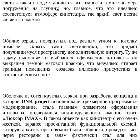
света – так и в воде становится все темнее и темнее по мере
погружения на глубину, но, главное, что это идеально
соответствует атмосфере кинотеатра, где яркий свет всегда
является помехой.
Обилие зеркал, повернутых под разным углом к потолку,
помогает скрыть сами светильники, что придает
получившемуся пространству дополнительную интригу. Ту же
задачу выполняет и выбранное оформление потолка – он
выкрашен темной матовой краской, что визуально стирает
границы помещения, создавая иллюзию присутствия в
фантастическом гроте.
Оболочка из сотен круглых зеркал, при разработке концепции
которой
UNK project
использовали трехмерное программное
моделирование, стала главным элементом оформления
интерьера, подчеркивая индивидуальность именно этого
«Люксор IMAX»
. В таком объекте как кинотеатр с его очень
жесткой, заранее просчитанной функциональной схемой,
которую архитекторы обязаны были соблюсти, проход от касс
через рестораны к залам фактически стал для них