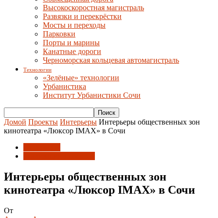
Высокоскоростная магистраль
Развязки и перекрёстки
Мосты и переходы
Парковки
Порты и марины
Канатные дороги
Черноморская кольцевая автомагистраль
Технологии
«Зелёные» технологии
Урбанистика
Институт Урбанистики Сочи
Домой
Проекты
Интерьеры
Интерьеры общественных зон
кинотеатра «Люксор IMAX» в Сочи
Интерьеры
Реализации проектов
Интерьеры общественных зон
кинотеатра «Люксор IMAX» в Сочи
От