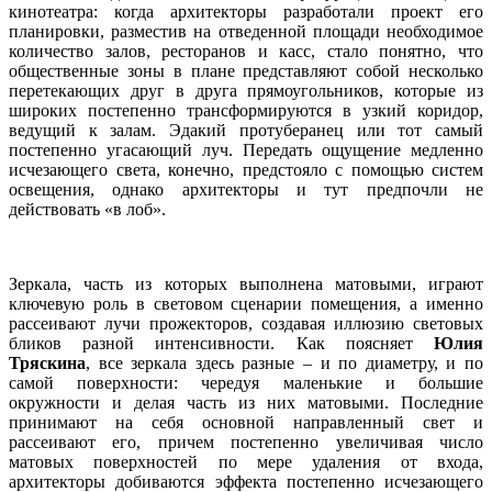
кинотеатра: когда архитекторы разработали проект его
планировки, разместив на отведенной площади необходимое
количество залов, ресторанов и касс, стало понятно, что
общественные зоны в плане представляют собой несколько
перетекающих друг в друга прямоугольников, которые из
широких постепенно трансформируются в узкий коридор,
ведущий к залам. Эдакий протуберанец или тот самый
постепенно угасающий луч. Передать ощущение медленно
исчезающего света, конечно, предстояло с помощью систем
освещения, однако архитекторы и тут предпочли не
действовать «в лоб».
Зеркала, часть из которых выполнена матовыми, играют
ключевую роль в световом сценарии помещения, а именно
рассеивают лучи прожекторов, создавая иллюзию световых
бликов разной интенсивности. Как поясняет
Юлия
Тряскина
, все зеркала здесь разные – и по диаметру, и по
самой поверхности: чередуя маленькие и большие
окружности и делая часть из них матовыми. Последние
принимают на себя основной направленный свет и
рассеивают его, причем постепенно увеличивая число
матовых поверхностей по мере удаления от входа,
архитекторы добиваются эффекта постепенно исчезающего