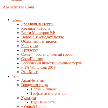
Архитектура Сочи
События
Бродячий лекторий
Краевые новости
Вести Минстроя РФ
Новое в законодательстве
Объявления и анонсы
Конкурсы
АрхРазрез
Сочи — гостеприимный город
СочиПешком
Российский инвестиционный форум
FIFA World Cup 2018
Эко-Берег
Город
АрхиНегатив
Городская среда
Парки и скверы
Граффити и стрит-арт
Культура
Идентичность
«Умный Сочи»