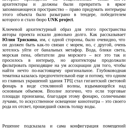
архитекторы и должны были превратить в яркое
запоминающееся пространство – право придумать интерьеры
этого объекта было разыграно в тендере, победителем
которого и стало бюро
UNK project
.
Ключевой архитектурный образ для этого пространства
авторы проекта искали довольно долго. Как рассказывает
Юлия Тряскина
, им, с одной стороны, было очевидно, что
он должен быть как-то связан с морем, но, с другой, очень
хотелось уйти от банальных метафор. Вода, блики света,
морская пена, обитатели дна морского – все это так и
просилось в интерьер, но архитекторы продолжали
фильтровать приходящие на ум ассоциации для того, чтобы
найти нечто по-настоящему оригинальное. Глубоководная
тематика казалась предпочтительной еще и потому, что одним
из главных украшений здания ТРЦ стал гигантский световой
фонарь в виде стеклянной волны, вздымающейся над
основным объемом. Вполне логично, что если торговые
площади пронизаны, благодаря этому фонарю, солнечными
лучами, то искусственное освещение кинотеатра – это своего
рода их отсвет, прошедший сквозь толщу воды.
Решение подсказала и сама конфигурация помещений