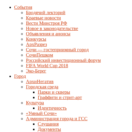
События
Бродячий лекторий
Краевые новости
Вести Минстроя РФ
Новое в законодательстве
Объявления и анонсы
Конкурсы
АрхРазрез
Сочи — гостеприимный город
СочиПешком
Российский инвестиционный форум
FIFA World Cup 2018
Эко-Берег
Город
АрхиНегатив
Городская среда
Парки и скверы
Граффити и стрит-арт
Культура
Идентичность
«Умный Сочи»
Администрация города и ГСС
Слушания
Документы