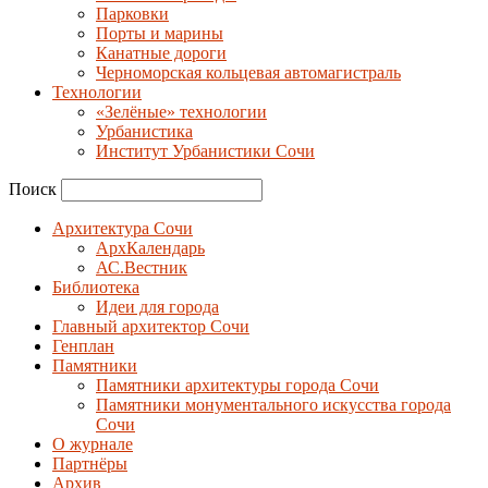
Парковки
Порты и марины
Канатные дороги
Черноморская кольцевая автомагистраль
Технологии
«Зелёные» технологии
Урбанистика
Институт Урбанистики Сочи
Поиск
Архитектура Сочи
АрхКалендарь
АС.Вестник
Библиотека
Идеи для города
Главный архитектор Сочи
Генплан
Памятники
Памятники архитектуры города Сочи
Памятники монументального искусства города
Сочи
О журнале
Партнёры
Архив