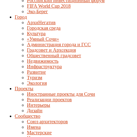
Российский инвестиционный форум
FIFA World Cup 2018
Эко-Берег
Город
АрхиНегатив
Городская среда
Культура
«Умный Сочи»
Администрация города и ГСС
Градсовет и Архсекция
Общественный градсовет
Недвижимость
Инфраструктура
Развитие
Туризм
Экология
Проекты
Иностранные проекты для Сочи
Реализации проектов
Интерьеры
Дизайн
Сообщество
Союз архитекторов
Имена
Мастерские