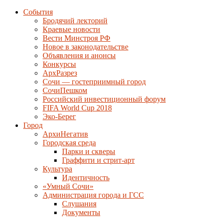
События
Бродячий лекторий
Краевые новости
Вести Минстроя РФ
Новое в законодательстве
Объявления и анонсы
Конкурсы
АрхРазрез
Сочи — гостеприимный город
СочиПешком
Российский инвестиционный форум
FIFA World Cup 2018
Эко-Берег
Город
АрхиНегатив
Городская среда
Парки и скверы
Граффити и стрит-арт
Культура
Идентичность
«Умный Сочи»
Администрация города и ГСС
Слушания
Документы