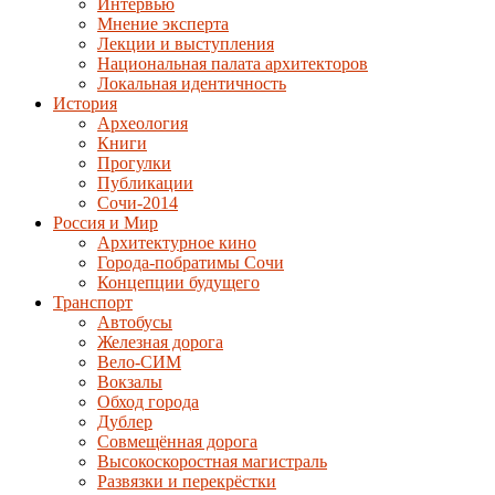
Интервью
Мнение эксперта
Лекции и выступления
Национальная палата архитекторов
Локальная идентичность
История
Археология
Книги
Прогулки
Публикации
Сочи-2014
Россия и Мир
Архитектурное кино
Города-побратимы Сочи
Концепции будущего
Транспорт
Автобусы
Железная дорога
Вело-СИМ
Вокзалы
Обход города
Дублер
Совмещённая дорога
Высокоскоростная магистраль
Развязки и перекрёстки