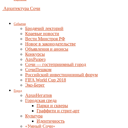
Архитектура Сочи
События
Бродячий лекторий
Краевые новости
Вести Минстроя РФ
Новое в законодательстве
Объявления и анонсы
Конкурсы
АрхРазрез
Сочи — гостеприимный город
СочиПешком
Российский инвестиционный форум
FIFA World Cup 2018
Эко-Берег
Город
АрхиНегатив
Городская среда
Парки и скверы
Граффити и стрит-арт
Культура
Идентичность
«Умный Сочи»