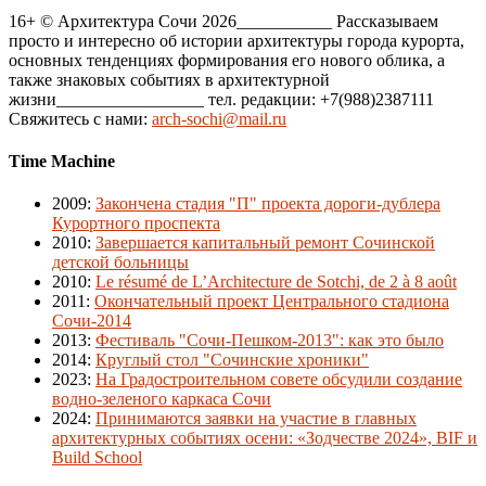
16+ © Архитектура Сочи 2026___________ Рассказываем
просто и интересно об истории архитектуры города курорта,
основных тенденциях формирования его нового облика, а
также знаковых событиях в архитектурной
жизни_________________ тел. редакции: +7(988)2387111
Свяжитесь с нами:
arch-sochi@mail.ru
Time Machine
2009
:
Закончена стадия "П" проекта дороги-дублера
Курортного проспекта
2010
:
Завершается капитальный ремонт Сочинской
детской больницы
2010
:
Le résumé de L’Architecture de Sotchi, de 2 à 8 août
2011
:
Окончательный проект Центрального стадиона
Сочи-2014
2013
:
Фестиваль "Сочи-Пешком-2013": как это было
2014
:
Круглый стол "Сочинские хроники"
2023
:
На Градостроительном совете обсудили создание
водно-зеленого каркаса Сочи
2024
:
Принимаются заявки на участие в главных
архитектурных событиях осени: «Зодчестве 2024», BIF и
Build School