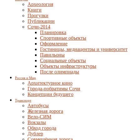
Археология
Книги
Прогулки
Публикации
Сочи-2014
Планировка
Спортивные объекты
Оформление
Гостиницы, медиацентры и университет
Павильоны
Социальные объекты
Объекты инфраструктуры
После олимпиады
Россия и Мир
Архитектурное кино
Города-побратимы Сочи
Концепции будущего
Транспорт
Автобусы
Железная дорога
Вело-СИМ
Вокзалы
Обход города
Дублер
Совмещённая дорога