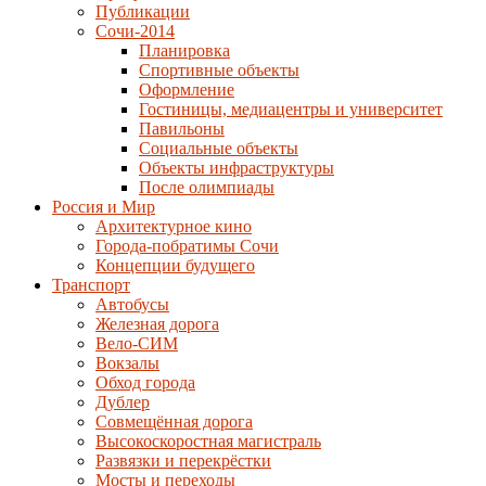
Публикации
Сочи-2014
Планировка
Спортивные объекты
Оформление
Гостиницы, медиацентры и университет
Павильоны
Социальные объекты
Объекты инфраструктуры
После олимпиады
Россия и Мир
Архитектурное кино
Города-побратимы Сочи
Концепции будущего
Транспорт
Автобусы
Железная дорога
Вело-СИМ
Вокзалы
Обход города
Дублер
Совмещённая дорога
Высокоскоростная магистраль
Развязки и перекрёстки
Мосты и переходы