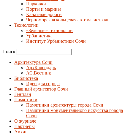
Парковки
Порты и марины
Канатные дороги
Черноморская кольцевая автомагистраль
Технологии
«Зелёные» технологии
Урбанистика
Институт Урбанистики Сочи
Поиск
Архитектура Сочи
АрхКалендарь
АС.Вестник
Библиотека
Идеи для города
Главный архитектор Сочи
Генплан
Памятники
Памятники архитектуры города Сочи
Памятники монументального искусства города
Сочи
О журнале
Партнёры
Архив