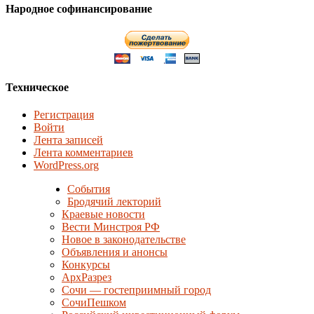
Народное софинансирование
Техническое
Регистрация
Войти
Лента записей
Лента комментариев
WordPress.org
События
Бродячий лекторий
Краевые новости
Вести Минстроя РФ
Новое в законодательстве
Объявления и анонсы
Конкурсы
АрхРазрез
Сочи — гостеприимный город
СочиПешком