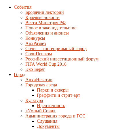
События
Бродячий лекторий
Краевые новости
Вести Минстроя РФ
Новое в законодательстве
Объявления и анонсы
Конкурсы
АрхРазрез
Сочи — гостеприимный город
СочиПешком
Российский инвестиционный форум
FIFA World Cup 2018
Эко-Берег
Город
АрхиНегатив
Городская среда
Парки и скверы
Граффити и стрит-арт
Культура
Идентичность
«Умный Сочи»
Администрация города и ГСС
Слушания
Документы