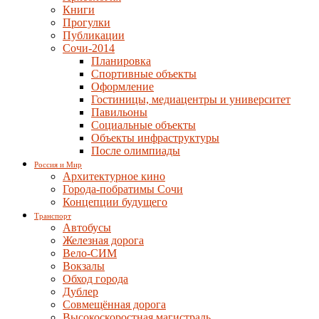
Книги
Прогулки
Публикации
Сочи-2014
Планировка
Спортивные объекты
Оформление
Гостиницы, медиацентры и университет
Павильоны
Социальные объекты
Объекты инфраструктуры
После олимпиады
Россия и Мир
Архитектурное кино
Города-побратимы Сочи
Концепции будущего
Транспорт
Автобусы
Железная дорога
Вело-СИМ
Вокзалы
Обход города
Дублер
Совмещённая дорога
Высокоскоростная магистраль