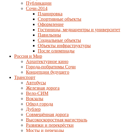
Публикации
Сочи-2014
Планировка
Спортивные объекты
Оформление
Гостиницы, медиацентры и университет
Павильоны
Социальные объекты
Объекты инфраструктуры
После олимпиады
Россия и Мир
Архитектурное кино
Города-побратимы Сочи
Концепции будущего
Транспорт
Автобусы
Железная дорога
Вело-СИМ
Вокзалы
Обход города
Дублер
Совмещённая дорога
Высокоскоростная магистраль
Развязки и перекрёстки
Мосты и переходы