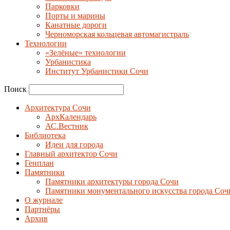
Парковки
Порты и марины
Канатные дороги
Черноморская кольцевая автомагистраль
Технологии
«Зелёные» технологии
Урбанистика
Институт Урбанистики Сочи
Поиск
Архитектура Сочи
АрхКалендарь
АС.Вестник
Библиотека
Идеи для города
Главный архитектор Сочи
Генплан
Памятники
Памятники архитектуры города Сочи
Памятники монументального искусства города Соч
О журнале
Партнёры
Архив