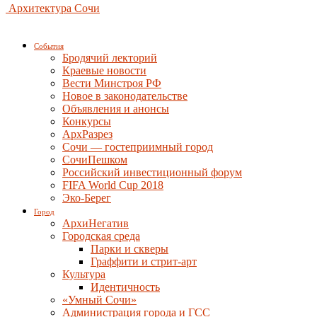
Архитектура Сочи
События
Бродячий лекторий
Краевые новости
Вести Минстроя РФ
Новое в законодательстве
Объявления и анонсы
Конкурсы
АрхРазрез
Сочи — гостеприимный город
СочиПешком
Российский инвестиционный форум
FIFA World Cup 2018
Эко-Берег
Город
АрхиНегатив
Городская среда
Парки и скверы
Граффити и стрит-арт
Культура
Идентичность
«Умный Сочи»
Администрация города и ГСС