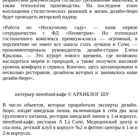
также технология производства. На последнем этапе
воплощения стилистических решений в жизнь дизайн-бюро
будет проводить авторский надзор.
«Работа по «Нескучному саду» — наше первое
сотрудничество с ФД «Неометрия». Но потенциал
гостиничного комплекса премиум-класса — огромный, в
перспективе он имеет все шансы стать лучшим в Сочи,
—
прокомментировала руководитель дизайн-студии Елена
Крылова. —
Это курорт нового времени, где возможно
насладиться морем и природой, а также получить высокий
уровень комфорта и сервиса. Конечно, здесь запланированы и
несколько ресторанов, дизайном которых и занималось наше
дизайн-бюро»
.
интерьер streetfood-кафе © АРХИБЛОГ ШУ
В число объектов, которые проработали эксперты дизайн-
бюро, входят шведская линия, включающая в себя два зала
группового питания, ресторан шведской линии в 1-м корпусе,
streetfood-кафе, ресторан A La Carte, Медицинский центр и
спа-зона, детский клуб в корпусе №2 и фитнес-центры в 1-м и
2-м корпусах.