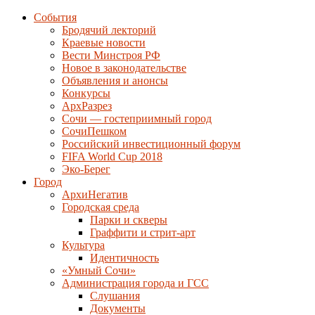
События
Бродячий лекторий
Краевые новости
Вести Минстроя РФ
Новое в законодательстве
Объявления и анонсы
Конкурсы
АрхРазрез
Сочи — гостеприимный город
СочиПешком
Российский инвестиционный форум
FIFA World Cup 2018
Эко-Берег
Город
АрхиНегатив
Городская среда
Парки и скверы
Граффити и стрит-арт
Культура
Идентичность
«Умный Сочи»
Администрация города и ГСС
Слушания
Документы