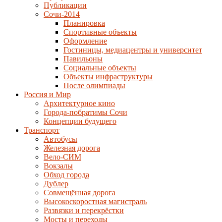
Публикации
Сочи-2014
Планировка
Спортивные объекты
Оформление
Гостиницы, медиацентры и университет
Павильоны
Социальные объекты
Объекты инфраструктуры
После олимпиады
Россия и Мир
Архитектурное кино
Города-побратимы Сочи
Концепции будущего
Транспорт
Автобусы
Железная дорога
Вело-СИМ
Вокзалы
Обход города
Дублер
Совмещённая дорога
Высокоскоростная магистраль
Развязки и перекрёстки
Мосты и переходы