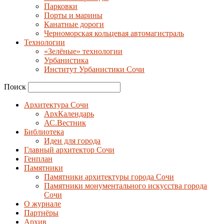
Парковки
Порты и марины
Канатные дороги
Черноморская кольцевая автомагистраль
Технологии
«Зелёные» технологии
Урбанистика
Институт Урбанистики Сочи
Поиск
Архитектура Сочи
АрхКалендарь
АС.Вестник
Библиотека
Идеи для города
Главный архитектор Сочи
Генплан
Памятники
Памятники архитектуры города Сочи
Памятники монументального искусства города
Сочи
О журнале
Партнёры
Архив