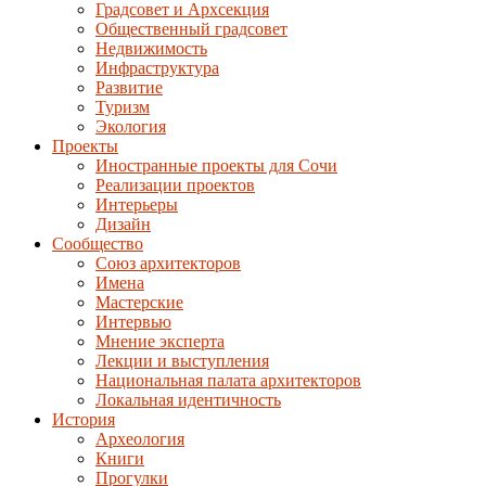
Градсовет и Архсекция
Общественный градсовет
Недвижимость
Инфраструктура
Развитие
Туризм
Экология
Проекты
Иностранные проекты для Сочи
Реализации проектов
Интерьеры
Дизайн
Сообщество
Союз архитекторов
Имена
Мастерские
Интервью
Мнение эксперта
Лекции и выступления
Национальная палата архитекторов
Локальная идентичность
История
Археология
Книги
Прогулки