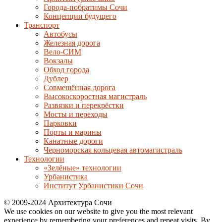
Города-побратимы Сочи
Концепции будущего
Транспорт
Автобусы
Железная дорога
Вело-СИМ
Вокзалы
Обход города
Дублер
Совмещённая дорога
Высокоскоростная магистраль
Развязки и перекрёстки
Мосты и переходы
Парковки
Порты и марины
Канатные дороги
Черноморская кольцевая автомагистраль
Технологии
«Зелёные» технологии
Урбанистика
Институт Урбанистики Сочи
© 2009-2024 Архитектура Сочи
We use cookies on our website to give you the most relevant
experience by remembering your preferences and repeat visits. By