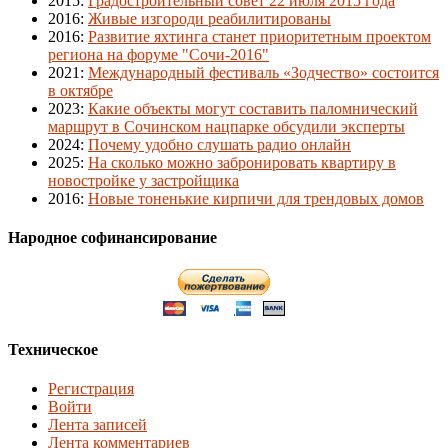
2015
:
Градостроительный совет 22 июля 2015 года
2016
:
Живые изгороди реабилитированы
2016
:
Развитие яхтинга станет приоритетным проектом
региона на форуме "Сочи-2016"
2021
:
Международный фестиваль «Зодчество» состоится
в октябре
2023
:
Какие объекты могут составить паломнический
маршрут в Сочинском нацпарке обсудили эксперты
2024
:
Почему удобно слушать радио онлайн
2025
:
На сколько можно забронировать квартиру в
новостройке у застройщика
2016
:
Новые тоненькие кирпичи для трендовых домов
Народное софинансирование
Техническое
Регистрация
Войти
Лента записей
Лента комментариев