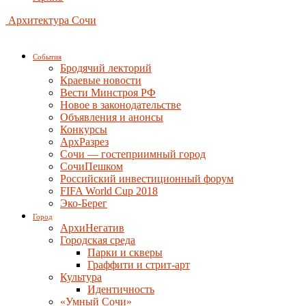
Архитектура Сочи
События
Бродячий лекторий
Краевые новости
Вести Минстроя РФ
Новое в законодательстве
Объявления и анонсы
Конкурсы
АрхРазрез
Сочи — гостеприимный город
СочиПешком
Российский инвестиционный форум
FIFA World Cup 2018
Эко-Берег
Город
АрхиНегатив
Городская среда
Парки и скверы
Граффити и стрит-арт
Культура
Идентичность
«Умный Сочи»