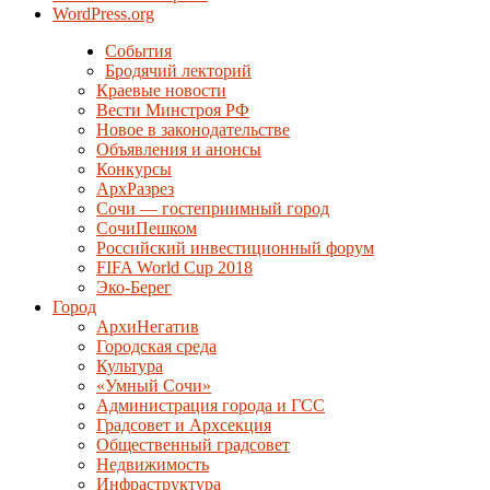
WordPress.org
События
Бродячий лекторий
Краевые новости
Вести Минстроя РФ
Новое в законодательстве
Объявления и анонсы
Конкурсы
АрхРазрез
Сочи — гостеприимный город
СочиПешком
Российский инвестиционный форум
FIFA World Cup 2018
Эко-Берег
Город
АрхиНегатив
Городская среда
Культура
«Умный Сочи»
Администрация города и ГСС
Градсовет и Архсекция
Общественный градсовет
Недвижимость
Инфраструктура