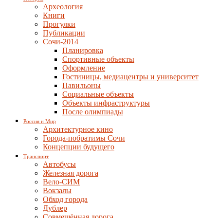
Археология
Книги
Прогулки
Публикации
Сочи-2014
Планировка
Спортивные объекты
Оформление
Гостиницы, медиацентры и университет
Павильоны
Социальные объекты
Объекты инфраструктуры
После олимпиады
Россия и Мир
Архитектурное кино
Города-побратимы Сочи
Концепции будущего
Транспорт
Автобусы
Железная дорога
Вело-СИМ
Вокзалы
Обход города
Дублер
Совмещённая дорога