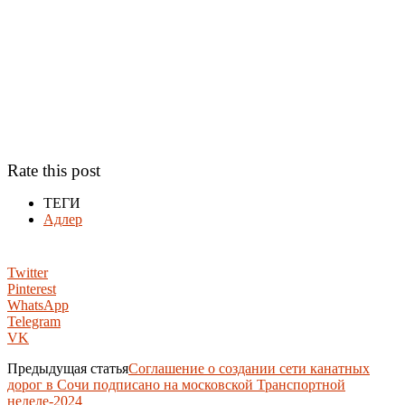
Rate this post
ТЕГИ
Адлер
Twitter
Pinterest
WhatsApp
Telegram
VK
Предыдущая статья
Соглашение о создании сети канатных
дорог в Сочи подписано на московской Транспортной
неделе-2024