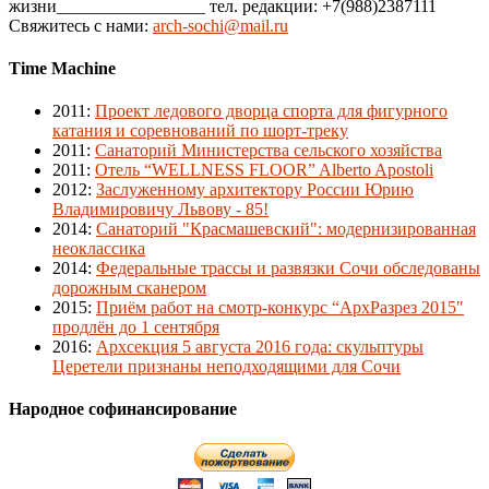
жизни_________________ тел. редакции: +7(988)2387111
Свяжитесь с нами:
arch-sochi@mail.ru
Time Machine
2011
:
Проект ледового дворца спорта для фигурного
катания и соревнований по шорт-треку
2011
:
Санаторий Министерства сельского хозяйства
2011
:
Отель “WELLNESS FLOOR” Alberto Apostoli
2012
:
Заслуженному архитектору России Юрию
Владимировичу Львову - 85!
2014
:
Санаторий "Красмашевский": модернизированная
неоклассика
2014
:
Федеральные трассы и развязки Сочи обследованы
дорожным сканером
2015
:
Приём работ на смотр-конкурс “АрхРазрез 2015″
продлён до 1 сентября
2016
:
Архсекция 5 августа 2016 года: скульптуры
Церетели признаны неподходящими для Сочи
Народное софинансирование