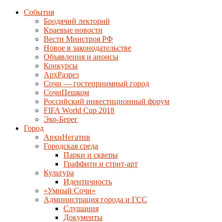
События
Бродячий лекторий
Краевые новости
Вести Минстроя РФ
Новое в законодательстве
Объявления и анонсы
Конкурсы
АрхРазрез
Сочи — гостеприимный город
СочиПешком
Российский инвестиционный форум
FIFA World Cup 2018
Эко-Берег
Город
АрхиНегатив
Городская среда
Парки и скверы
Граффити и стрит-арт
Культура
Идентичность
«Умный Сочи»
Администрация города и ГСС
Слушания
Документы