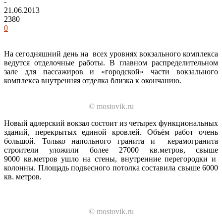
-
21.06.2013
2380
0
На сегодняшний день на всех уровнях вокзального комплекса
ведутся отделочные работы. В главном распределительном
зале для пассажиров и «городской» части вокзального
комплекса внутренняя отделка близка к окончанию.
© mostovik.ru
Новый адлерский вокзал состоит из четырех функциональных
зданий, перекрытых единой кровлей. Объём работ очень
большой. Только на­польного гранита и керамогра­нита
строители уложили более 27000 кв.метров, свыше
9000 кв.метров ушло на стены, внутренние перего­родки и
колонны. Площадь подвесного потолка составила свыше 6000
кв. метров.
© mostovik.ru