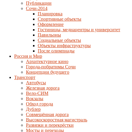
Публикации
Сочи-2014
Планировка
Спортивные объекты
Оформление
Гостиницы, медиацентры и университет
Павильоны
Социальные объекты
Объекты инфраструктуры
После олимпиады
Россия и Мир
Архитектурное кино
Города-побратимы Сочи
Концепции будущего
Транспорт
Автобусы
Железная дорога
Вело-СИМ
Вокзалы
Обход города
Дублер
Совмещённая дорога
Высокоскоростная магистраль
Развязки и перекрёстки
Мосты и переходы