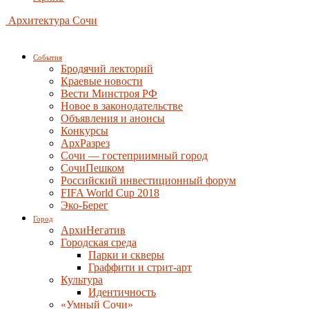
Архитектура Сочи
События
Бродячий лекторий
Краевые новости
Вести Минстроя РФ
Новое в законодательстве
Объявления и анонсы
Конкурсы
АрхРазрез
Сочи — гостеприимный город
СочиПешком
Российский инвестиционный форум
FIFA World Cup 2018
Эко-Берег
Город
АрхиНегатив
Городская среда
Парки и скверы
Граффити и стрит-арт
Культура
Идентичность
«Умный Сочи»