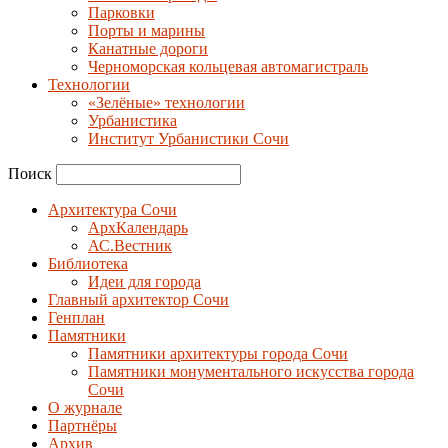
Парковки
Порты и марины
Канатные дороги
Черноморская кольцевая автомагистраль
Технологии
«Зелёные» технологии
Урбанистика
Институт Урбанистики Сочи
Поиск
Архитектура Сочи
АрхКалендарь
АС.Вестник
Библиотека
Идеи для города
Главный архитектор Сочи
Генплан
Памятники
Памятники архитектуры города Сочи
Памятники монументального искусства города
Сочи
О журнале
Партнёры
Архив