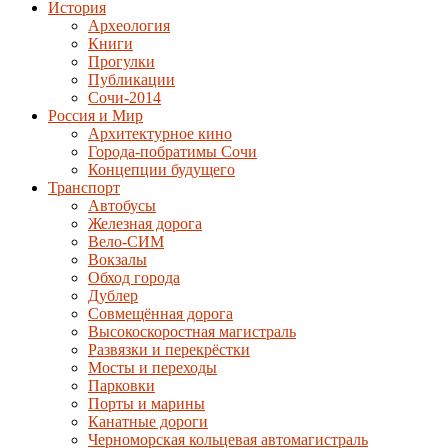
История
Археология
Книги
Прогулки
Публикации
Сочи-2014
Россия и Мир
Архитектурное кино
Города-побратимы Сочи
Концепции будущего
Транспорт
Автобусы
Железная дорога
Вело-СИМ
Вокзалы
Обход города
Дублер
Совмещённая дорога
Высокоскоростная магистраль
Развязки и перекрёстки
Мосты и переходы
Парковки
Порты и марины
Канатные дороги
Черноморская кольцевая автомагистраль