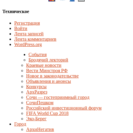
Техническое
Регистрация
Войти
Лента записей
Лента комментариев
WordPress.org
События
Бродячий лекторий
Краевые новости
Вести Минстроя РФ
Новое в законодательстве
Объявления и анонсы
Конкурсы
АрхРазрез
Сочи — гостеприимный город
СочиПешком
Российский инвестиционный форум
FIFA World Cup 2018
Эко-Берег
Город
АрхиНегатив