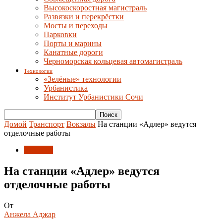
Высокоскоростная магистраль
Развязки и перекрёстки
Мосты и переходы
Парковки
Порты и марины
Канатные дороги
Черноморская кольцевая автомагистраль
Технологии
«Зелёные» технологии
Урбанистика
Институт Урбанистики Сочи
Домой
Транспорт
Вокзалы
На станции «Адлер» ведутся
отделочные работы
Вокзалы
На станции «Адлер» ведутся
отделочные работы
От
Анжела Аджар