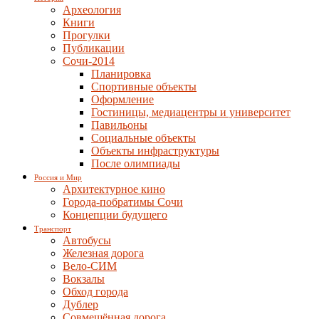
Археология
Книги
Прогулки
Публикации
Сочи-2014
Планировка
Спортивные объекты
Оформление
Гостиницы, медиацентры и университет
Павильоны
Социальные объекты
Объекты инфраструктуры
После олимпиады
Россия и Мир
Архитектурное кино
Города-побратимы Сочи
Концепции будущего
Транспорт
Автобусы
Железная дорога
Вело-СИМ
Вокзалы
Обход города
Дублер
Совмещённая дорога