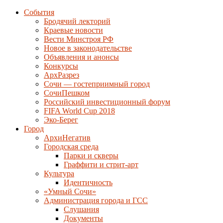
События
Бродячий лекторий
Краевые новости
Вести Минстроя РФ
Новое в законодательстве
Объявления и анонсы
Конкурсы
АрхРазрез
Сочи — гостеприимный город
СочиПешком
Российский инвестиционный форум
FIFA World Cup 2018
Эко-Берег
Город
АрхиНегатив
Городская среда
Парки и скверы
Граффити и стрит-арт
Культура
Идентичность
«Умный Сочи»
Администрация города и ГСС
Слушания
Документы