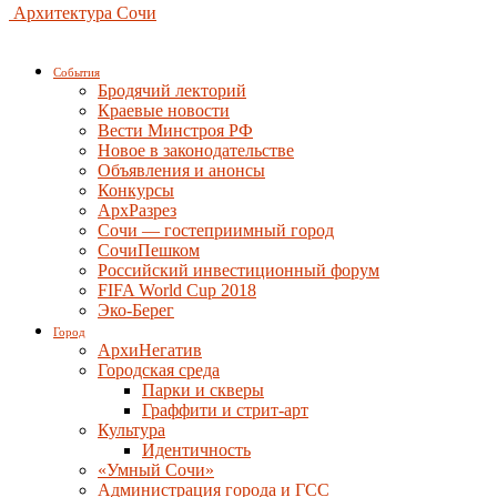
Архитектура Сочи
События
Бродячий лекторий
Краевые новости
Вести Минстроя РФ
Новое в законодательстве
Объявления и анонсы
Конкурсы
АрхРазрез
Сочи — гостеприимный город
СочиПешком
Российский инвестиционный форум
FIFA World Cup 2018
Эко-Берег
Город
АрхиНегатив
Городская среда
Парки и скверы
Граффити и стрит-арт
Культура
Идентичность
«Умный Сочи»
Администрация города и ГСС