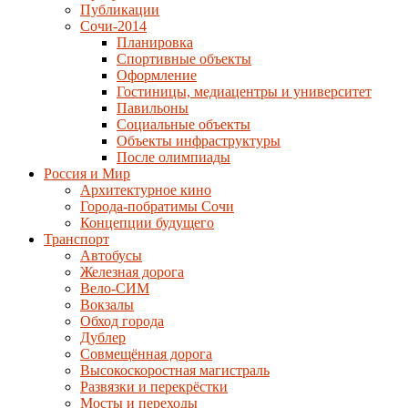
Публикации
Сочи-2014
Планировка
Спортивные объекты
Оформление
Гостиницы, медиацентры и университет
Павильоны
Социальные объекты
Объекты инфраструктуры
После олимпиады
Россия и Мир
Архитектурное кино
Города-побратимы Сочи
Концепции будущего
Транспорт
Автобусы
Железная дорога
Вело-СИМ
Вокзалы
Обход города
Дублер
Совмещённая дорога
Высокоскоростная магистраль
Развязки и перекрёстки
Мосты и переходы