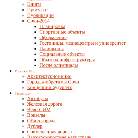
Книги
Прогулки
Публикации
Сочи-2014
Планировка
Спортивные объекты
Оформление
Гостиницы, медиацентры и университет
Павильоны
Социальные объекты
Объекты инфраструктуры
После олимпиады
Россия и Мир
Архитектурное кино
Города-побратимы Сочи
Концепции будущего
Транспорт
Автобусы
Железная дорога
Вело-СИМ
Вокзалы
Обход города
Дублер
Совмещённая дорога
Высокоскоростная магистраль