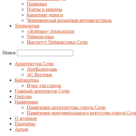
Парковки
Порты и марины
Канатные дороги
Черноморская кольцевая автомагистраль
Технологии
«Зелёные» технологии
Урбанистика
Институт Урбанистики Сочи
Поиск
Архитектура Сочи
АрхКалендарь
АС.Вестник
Библиотека
Идеи для города
Главный архитектор Сочи
Генплан
Памятники
Памятники архитектуры города Сочи
Памятники монументального искусства города Соч
О журнале
Партнёры
Архив