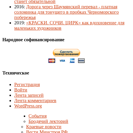
станет обязательной
2016
:
Дорога через Шаумянский перевал - платная
соломинка для тонущего в пробках Черноморского
побережья
2019
:
«КРАСКИ. СОЧИ. ЦИРК» как вдохновение для
маленьких художников
Народное софинансирование
Техническое
Регистрация
Войти
Лента записей
Лента комментариев
WordPress.org
События
Бродячий лекторий
Краевые новости
Вести Минстроя РФ