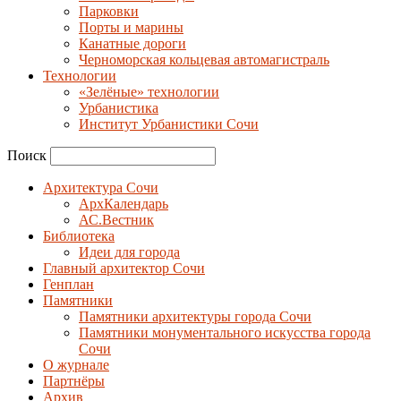
Парковки
Порты и марины
Канатные дороги
Черноморская кольцевая автомагистраль
Технологии
«Зелёные» технологии
Урбанистика
Институт Урбанистики Сочи
Поиск
Архитектура Сочи
АрхКалендарь
АС.Вестник
Библиотека
Идеи для города
Главный архитектор Сочи
Генплан
Памятники
Памятники архитектуры города Сочи
Памятники монументального искусства города
Сочи
О журнале
Партнёры
Архив