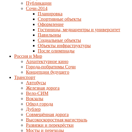
Публикации
Сочи-2014
Планировка
Спортивные объекты
Оформление
Гостиницы, медиацентры и университет
Павильоны
Социальные объекты
Объекты инфраструктуры
После олимпиады
Россия и Мир
Архитектурное кино
Города-побратимы Сочи
Концепции будущего
Транспорт
Автобусы
Железная дорога
Вело-СИМ
Вокзалы
Обход города
Дублер
Совмещённая дорога
Высокоскоростная магистраль
Развязки и перекрёстки
Мосты и переходы