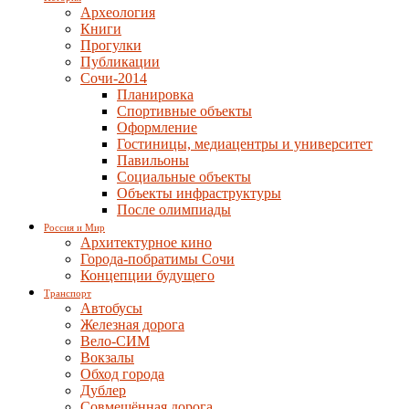
Археология
Книги
Прогулки
Публикации
Сочи-2014
Планировка
Спортивные объекты
Оформление
Гостиницы, медиацентры и университет
Павильоны
Социальные объекты
Объекты инфраструктуры
После олимпиады
Россия и Мир
Архитектурное кино
Города-побратимы Сочи
Концепции будущего
Транспорт
Автобусы
Железная дорога
Вело-СИМ
Вокзалы
Обход города
Дублер
Совмещённая дорога