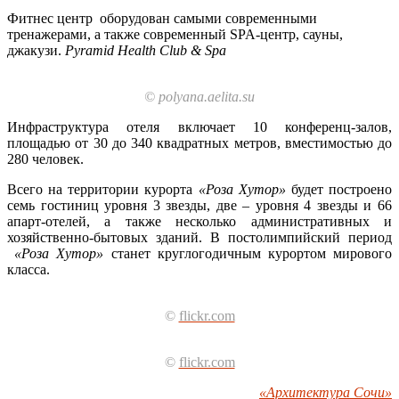
Фитнес центр оборудован самыми современными
тренажерами, а также современный SPA-центр, сауны,
джакузи.
Pyramid Health Club & Spа
© polyana.aelita.su
Инфраструктура отеля включает 10 конференц-залов,
площадью от 30 до 340 квадратных метров, вместимостью до
280 человек.
Всего на территории курорта
«Роза Хутор»
будет построено
семь гостиниц уровня 3 звезды, две – уровня 4 звезды и 66
апарт-отелей, а также несколько административных и
хозяйственно-бытовых зданий. В постолимпийский период
«Роза Хутор»
станет круглогодичным курортом мирового
класса.
©
flickr.com
©
flickr.com
«Архитектура Сочи»