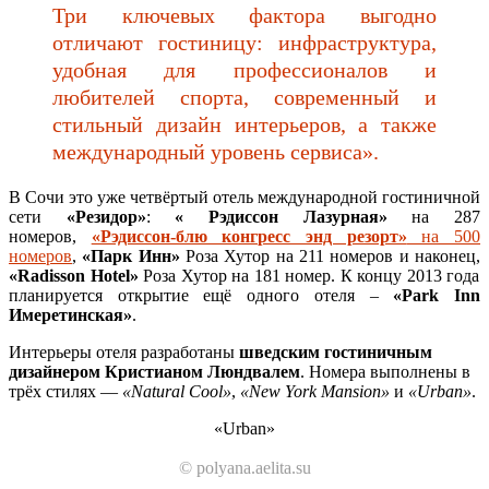
Три ключевых фактора выгодно
отличают гостиницу: инфраструктура,
удобная для профессионалов и
любителей спорта, современный и
стильный дизайн интерьеров, а также
международный уровень сервиса».
В Сочи это уже четвёртый отель международной гостиничной
сети
«Резидор»
:
«
Рэдиссон Лазурная
»
на 287
номеров,
«Рэдиссон-блю конгресс энд резорт»
на 500
номеров
,
«Парк Инн»
Роза Хутор на 211 номеров и наконец,
«Radisson Hotel»
Роза Хутор на 181 номер. К концу 2013 года
планируется открытие ещё одного отеля –
«Park Inn
Имеретинская»
.
Интерьеры отеля разработаны
шведским гостиничным
дизайнером Кристианом Люндвалем
. Номера выполнены в
трёх стилях —
«Natural Cool»
,
«New York Mansion»
и
«Urban»
.
«Urban»
© polyana.aelita.su