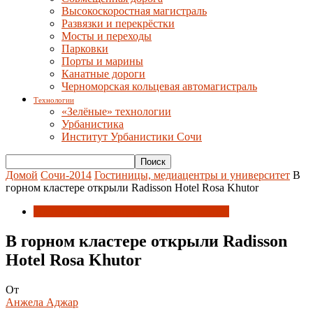
Высокоскоростная магистраль
Развязки и перекрёстки
Мосты и переходы
Парковки
Порты и марины
Канатные дороги
Черноморская кольцевая автомагистраль
Технологии
«Зелёные» технологии
Урбанистика
Институт Урбанистики Сочи
Домой
Сочи-2014
Гостиницы, медиацентры и университет
В
горном кластере открыли Radisson Hotel Rosa Khutor
Гостиницы, медиацентры и университет
В горном кластере открыли Radisson
Hotel Rosa Khutor
От
Анжела Аджар