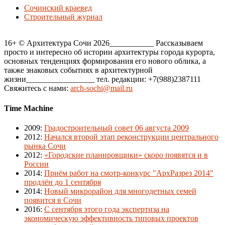
Сочинский краевед
Строительный журнал
16+ © Архитектура Сочи 2026___________ Рассказываем
просто и интересно об истории архитектуры города курорта,
основных тенденциях формирования его нового облика, а
также знаковых событиях в архитектурной
жизни_________________ тел. редакции: +7(988)2387111
Свяжитесь с нами:
arch-sochi@mail.ru
Time Machine
2009
:
Градостроительный совет 06 августа 2009
2012
:
Начался второй этап реконструкции центрального
рынка Сочи
2012
:
«Городские планировщики» скоро появятся и в
России
2014
:
Приём работ на смотр-конкурс "АрхРазрез 2014"
продлён до 1 сентября
2014
:
Новый микрорайон для многодетных семей
появится в Сочи
2016
:
С сентября этого года экспертиза на
экономическую эффективность типовых проектов