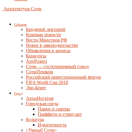
Архитектура Сочи
События
Бродячий лекторий
Краевые новости
Вести Минстроя РФ
Новое в законодательстве
Объявления и анонсы
Конкурсы
АрхРазрез
Сочи — гостеприимный город
СочиПешком
Российский инвестиционный форум
FIFA World Cup 2018
Эко-Берег
Город
АрхиНегатив
Городская среда
Парки и скверы
Граффити и стрит-арт
Культура
Идентичность
«Умный Сочи»