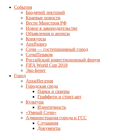
События
Бродячий лекторий
Краевые новости
Вести Минстроя РФ
Новое в законодательстве
Объявления и анонсы
Конкурсы
АрхРазрез
Сочи — гостеприимный город
СочиПешком
Российский инвестиционный форум
FIFA World Cup 2018
Эко-Берег
Город
АрхиНегатив
Городская среда
Парки и скверы
Граффити и стрит-арт
Культура
Идентичность
«Умный Сочи»
Администрация города и ГСС
Слушания
Документы