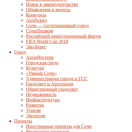
Новое в законодательстве
Объявления и анонсы
Конкурсы
АрхРазрез
Сочи — гостеприимный город
СочиПешком
Российский инвестиционный форум
FIFA World Cup 2018
Эко-Берег
Город
АрхиНегатив
Городская среда
Культура
«Умный Сочи»
Администрация города и ГСС
Градсовет и Архсекция
Общественный градсовет
Недвижимость
Инфраструктура
Развитие
Туризм
Экология
Проекты
Иностранные проекты для Сочи
Реализации проектов