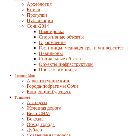
Археология
Книги
Прогулки
Публикации
Сочи-2014
Планировка
Спортивные объекты
Оформление
Гостиницы, медиацентры и университет
Павильоны
Социальные объекты
Объекты инфраструктуры
После олимпиады
Россия и Мир
Архитектурное кино
Города-побратимы Сочи
Концепции будущего
Транспорт
Автобусы
Железная дорога
Вело-СИМ
Вокзалы
Обход города
Дублер
Совмещённая дорога