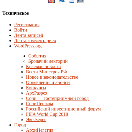
Техническое
Регистрация
Войти
Лента записей
Лента комментариев
WordPress.org
События
Бродячий лекторий
Краевые новости
Вести Минстроя РФ
Новое в законодательстве
Объявления и анонсы
Конкурсы
АрхРазрез
Сочи — гостеприимный город
СочиПешком
Российский инвестиционный форум
FIFA World Cup 2018
Эко-Берег
Город
АрхиНегатив