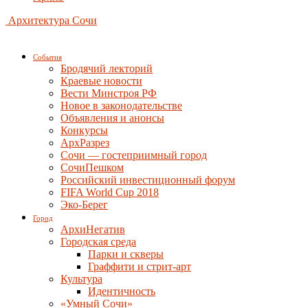
Архитектура Сочи
События
Бродячий лекторий
Краевые новости
Вести Минстроя РФ
Новое в законодательстве
Объявления и анонсы
Конкурсы
АрхРазрез
Сочи — гостеприимный город
СочиПешком
Российский инвестиционный форум
FIFA World Cup 2018
Эко-Берег
Город
АрхиНегатив
Городская среда
Парки и скверы
Граффити и стрит-арт
Культура
Идентичность
«Умный Сочи»