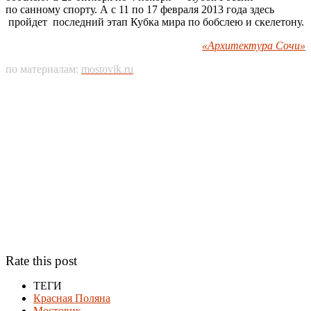
по санному спорту. А с 11 по 17 февраля 2013 года здесь
пройдет последний этап Кубка мира по бобслею и скелетону.
«Архитектура Сочи»
по материалам:
mostovik.ru
Rate this post
ТЕГИ
Красная Поляна
Мостовик