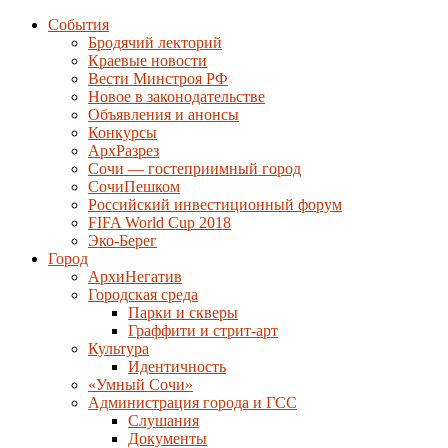
События
Бродячий лекторий
Краевые новости
Вести Минстроя РФ
Новое в законодательстве
Объявления и анонсы
Конкурсы
АрхРазрез
Сочи — гостеприимный город
СочиПешком
Российский инвестиционный форум
FIFA World Cup 2018
Эко-Берег
Город
АрхиНегатив
Городская среда
Парки и скверы
Граффити и стрит-арт
Культура
Идентичность
«Умный Сочи»
Администрация города и ГСС
Слушания
Документы