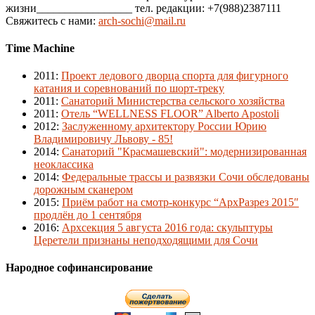
жизни_________________ тел. редакции: +7(988)2387111
Свяжитесь с нами:
arch-sochi@mail.ru
Time Machine
2011
:
Проект ледового дворца спорта для фигурного
катания и соревнований по шорт-треку
2011
:
Санаторий Министерства сельского хозяйства
2011
:
Отель “WELLNESS FLOOR” Alberto Apostoli
2012
:
Заслуженному архитектору России Юрию
Владимировичу Львову - 85!
2014
:
Санаторий "Красмашевский": модернизированная
неоклассика
2014
:
Федеральные трассы и развязки Сочи обследованы
дорожным сканером
2015
:
Приём работ на смотр-конкурс “АрхРазрез 2015″
продлён до 1 сентября
2016
:
Архсекция 5 августа 2016 года: скульптуры
Церетели признаны неподходящими для Сочи
Народное софинансирование