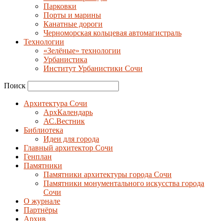
Парковки
Порты и марины
Канатные дороги
Черноморская кольцевая автомагистраль
Технологии
«Зелёные» технологии
Урбанистика
Институт Урбанистики Сочи
Поиск
Архитектура Сочи
АрхКалендарь
АС.Вестник
Библиотека
Идеи для города
Главный архитектор Сочи
Генплан
Памятники
Памятники архитектуры города Сочи
Памятники монументального искусства города
Сочи
О журнале
Партнёры
Архив