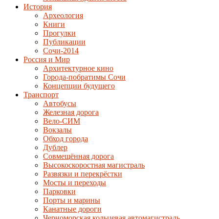
История
Археология
Книги
Прогулки
Публикации
Сочи-2014
Россия и Мир
Архитектурное кино
Города-побратимы Сочи
Концепции будущего
Транспорт
Автобусы
Железная дорога
Вело-СИМ
Вокзалы
Обход города
Дублер
Совмещённая дорога
Высокоскоростная магистраль
Развязки и перекрёстки
Мосты и переходы
Парковки
Порты и марины
Канатные дороги
Черноморская кольцевая автомагистраль