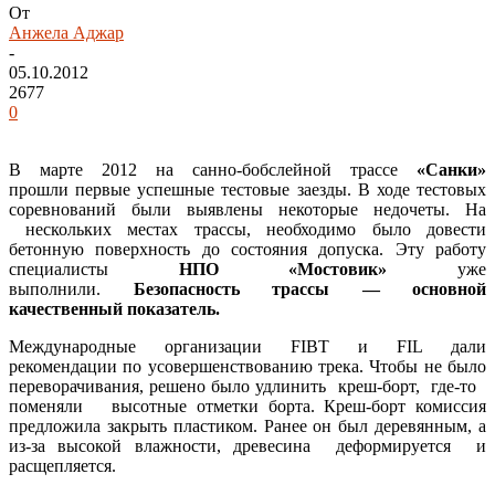
От
Анжела Аджар
-
05.10.2012
2677
0
В марте 2012 на санно-бобслейной трассе
«Санки»
прошли первые успешные тестовые заезды. В ходе тестовых
соревнований были выявлены некоторые недочеты. На
нескольких местах трассы, необходимо было довести
бетонную поверхность до состояния допуска. Эту работу
специалисты
НПО «Мостовик»
уже
выполнили.
Безопасность трассы — основной
качественный показатель.
Международные организации FIBT и FIL дали
рекомендации по усовершенствованию трека. Чтобы не было
переворачивания, решено было удлинить креш-борт, где-то
поменяли высотные отметки борта. Креш-борт комиссия
предложила закрыть пластиком. Ранее он был деревянным, а
из-за высокой влажности, древесина деформируется и
расщепляется.