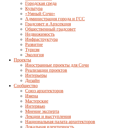
Городская среда
Культура
«Умный Сочи»
Администрация города и ГСС
Градсовет и Архсекция
Общественный градсовет
Недвижимость
Инфраструктура
Развитие
Туризм
Экология
Проекты
Иностранные проекты для Сочи
Реализации проектов
Интерьеры
Дизайн
Сообщество
Союз архитекторов
Имена
Мастерские
Интервью
Мнение эксперта
Лекции и выступления
Национальная палата архитекторов
Локальная идентичность