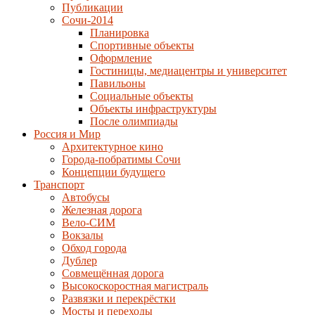
Публикации
Сочи-2014
Планировка
Спортивные объекты
Оформление
Гостиницы, медиацентры и университет
Павильоны
Социальные объекты
Объекты инфраструктуры
После олимпиады
Россия и Мир
Архитектурное кино
Города-побратимы Сочи
Концепции будущего
Транспорт
Автобусы
Железная дорога
Вело-СИМ
Вокзалы
Обход города
Дублер
Совмещённая дорога
Высокоскоростная магистраль
Развязки и перекрёстки
Мосты и переходы