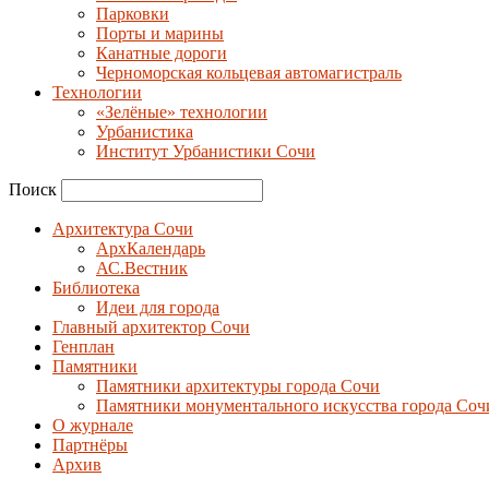
Парковки
Порты и марины
Канатные дороги
Черноморская кольцевая автомагистраль
Технологии
«Зелёные» технологии
Урбанистика
Институт Урбанистики Сочи
Поиск
Архитектура Сочи
АрхКалендарь
АС.Вестник
Библиотека
Идеи для города
Главный архитектор Сочи
Генплан
Памятники
Памятники архитектуры города Сочи
Памятники монументального искусства города Соч
О журнале
Партнёры
Архив