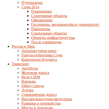
Публикации
Сочи-2014
Планировка
Спортивные объекты
Оформление
Гостиницы, медиацентры и университет
Павильоны
Социальные объекты
Объекты инфраструктуры
После олимпиады
Россия и Мир
Архитектурное кино
Города-побратимы Сочи
Концепции будущего
Транспорт
Автобусы
Железная дорога
Вело-СИМ
Вокзалы
Обход города
Дублер
Совмещённая дорога
Высокоскоростная магистраль
Развязки и перекрёстки
Мосты и переходы