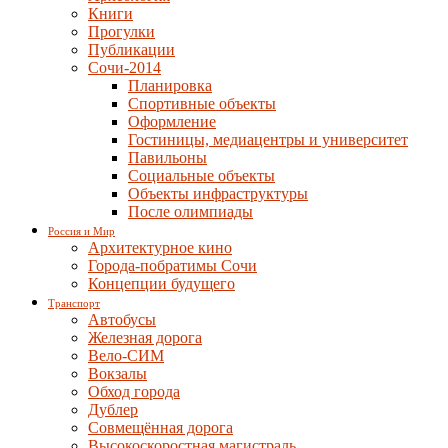
Книги
Прогулки
Публикации
Сочи-2014
Планировка
Спортивные объекты
Оформление
Гостиницы, медиацентры и университет
Павильоны
Социальные объекты
Объекты инфраструктуры
После олимпиады
Россия и Мир
Архитектурное кино
Города-побратимы Сочи
Концепции будущего
Транспорт
Автобусы
Железная дорога
Вело-СИМ
Вокзалы
Обход города
Дублер
Совмещённая дорога
Высокоскоростная магистраль