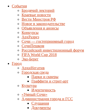
События
Бродячий лекторий
Краевые новости
Вести Минстроя РФ
Новое в законодательстве
Объявления и анонсы
Конкурсы
АрхРазрез
Сочи — гостеприимный город
СочиПешком
Российский инвестиционный форум
FIFA World Cup 2018
Эко-Берег
Город
АрхиНегатив
Городская среда
Парки и скверы
Граффити и стрит-арт
Культура
Идентичность
«Умный Сочи»
Администрация города и ГСС
Слушания
Документы