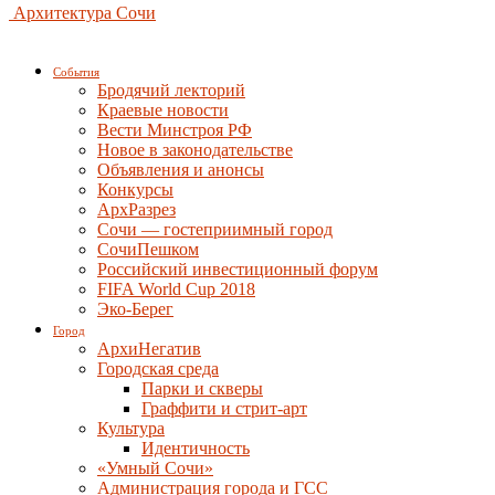
Архитектура Сочи
События
Бродячий лекторий
Краевые новости
Вести Минстроя РФ
Новое в законодательстве
Объявления и анонсы
Конкурсы
АрхРазрез
Сочи — гостеприимный город
СочиПешком
Российский инвестиционный форум
FIFA World Cup 2018
Эко-Берег
Город
АрхиНегатив
Городская среда
Парки и скверы
Граффити и стрит-арт
Культура
Идентичность
«Умный Сочи»
Администрация города и ГСС