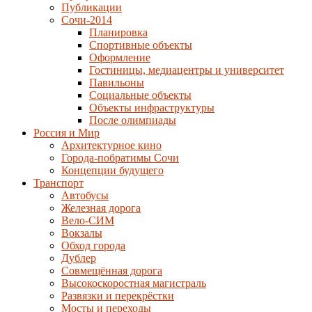
Публикации
Сочи-2014
Планировка
Спортивные объекты
Оформление
Гостиницы, медиацентры и университет
Павильоны
Социальные объекты
Объекты инфраструктуры
После олимпиады
Россия и Мир
Архитектурное кино
Города-побратимы Сочи
Концепции будущего
Транспорт
Автобусы
Железная дорога
Вело-СИМ
Вокзалы
Обход города
Дублер
Совмещённая дорога
Высокоскоростная магистраль
Развязки и перекрёстки
Мосты и переходы