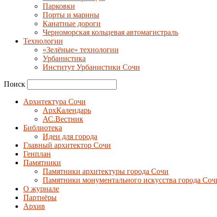
Парковки
Порты и марины
Канатные дороги
Черноморская кольцевая автомагистраль
Технологии
«Зелёные» технологии
Урбанистика
Институт Урбанистики Сочи
Поиск
Архитектура Сочи
АрхКалендарь
АС.Вестник
Библиотека
Идеи для города
Главный архитектор Сочи
Генплан
Памятники
Памятники архитектуры города Сочи
Памятники монументального искусства города Соч
О журнале
Партнёры
Архив