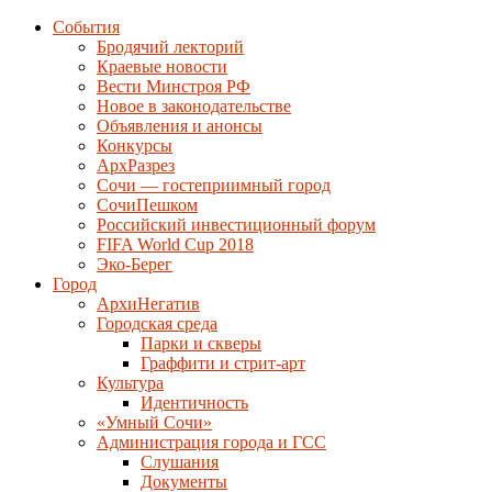
События
Бродячий лекторий
Краевые новости
Вести Минстроя РФ
Новое в законодательстве
Объявления и анонсы
Конкурсы
АрхРазрез
Сочи — гостеприимный город
СочиПешком
Российский инвестиционный форум
FIFA World Cup 2018
Эко-Берег
Город
АрхиНегатив
Городская среда
Парки и скверы
Граффити и стрит-арт
Культура
Идентичность
«Умный Сочи»
Администрация города и ГСС
Слушания
Документы