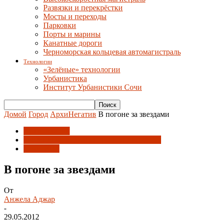
Развязки и перекрёстки
Мосты и переходы
Парковки
Порты и марины
Канатные дороги
Черноморская кольцевая автомагистраль
Технологии
«Зелёные» технологии
Урбанистика
Институт Урбанистики Сочи
Домой
Город
АрхиНегатив
В погоне за звездами
АрхиНегатив
Гостиницы, медиацентры и университет
Сочи-2014
В погоне за звездами
От
Анжела Аджар
-
29.05.2012