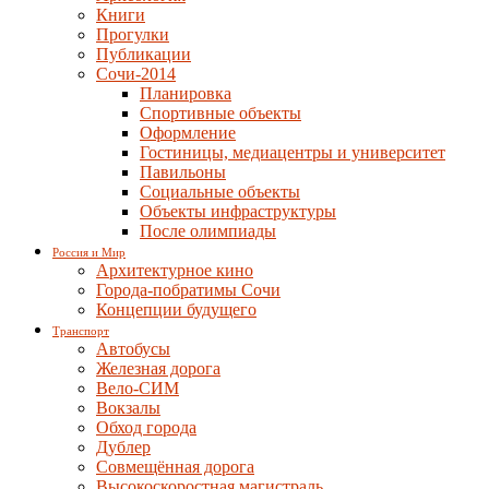
Книги
Прогулки
Публикации
Сочи-2014
Планировка
Спортивные объекты
Оформление
Гостиницы, медиацентры и университет
Павильоны
Социальные объекты
Объекты инфраструктуры
После олимпиады
Россия и Мир
Архитектурное кино
Города-побратимы Сочи
Концепции будущего
Транспорт
Автобусы
Железная дорога
Вело-СИМ
Вокзалы
Обход города
Дублер
Совмещённая дорога
Высокоскоростная магистраль