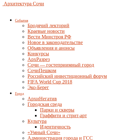
Архитектура Сочи
События
Бродячий лекторий
Краевые новости
Вести Минстроя РФ
Новое в законодательстве
Объявления и анонсы
Конкурсы
АрхРазрез
Сочи — гостеприимный город
СочиПешком
Российский инвестиционный форум
FIFA World Cup 2018
Эко-Берег
Город
АрхиНегатив
Городская среда
Парки и скверы
Граффити и стрит-арт
Культура
Идентичность
«Умный Сочи»
Администрация города и ГСС