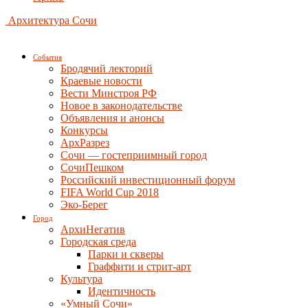
Архитектура Сочи
События
Бродячий лекторий
Краевые новости
Вести Минстроя РФ
Новое в законодательстве
Объявления и анонсы
Конкурсы
АрхРазрез
Сочи — гостеприимный город
СочиПешком
Российский инвестиционный форум
FIFA World Cup 2018
Эко-Берег
Город
АрхиНегатив
Городская среда
Парки и скверы
Граффити и стрит-арт
Культура
Идентичность
«Умный Сочи»