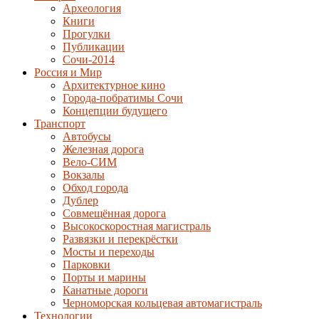
Археология
Книги
Прогулки
Публикации
Сочи-2014
Россия и Мир
Архитектурное кино
Города-побратимы Сочи
Концепции будущего
Транспорт
Автобусы
Железная дорога
Вело-СИМ
Вокзалы
Обход города
Дублер
Совмещённая дорога
Высокоскоростная магистраль
Развязки и перекрёстки
Мосты и переходы
Парковки
Порты и марины
Канатные дороги
Черноморская кольцевая автомагистраль
Технологии