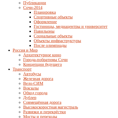
Публикации
Сочи-2014
Планировка
Спортивные объекты
Оформление
Гостиницы, медиацентры и университет
Павильоны
Социальные объекты
Объекты инфраструктуры
После олимпиады
Россия и Мир
Архитектурное кино
Города-побратимы Сочи
Концепции будущего
Транспорт
Автобусы
Железная дорога
Вело-СИМ
Вокзалы
Обход города
Дублер
Совмещённая дорога
Высокоскоростная магистраль
Развязки и перекрёстки
Мосты и переходы