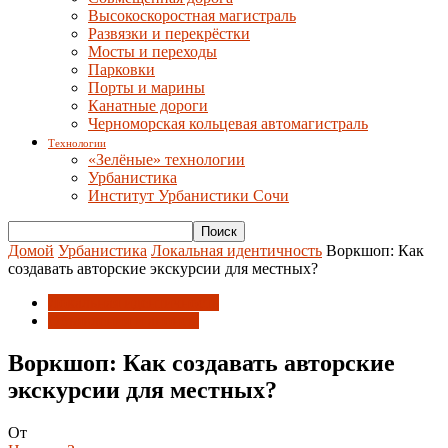
Высокоскоростная магистраль
Развязки и перекрёстки
Мосты и переходы
Парковки
Порты и марины
Канатные дороги
Черноморская кольцевая автомагистраль
Технологии
«Зелёные» технологии
Урбанистика
Институт Урбанистики Сочи
Домой
Урбанистика
Локальная идентичность
Воркшоп: Как
создавать авторские экскурсии для местных?
Локальная идентичность
Объявления и анонсы
Воркшоп: Как создавать авторские
экскурсии для местных?
От