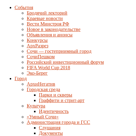
События
Бродячий лекторий
Краевые новости
Вести Минстроя РФ
Новое в законодательстве
Объявления и анонсы
Конкурсы
АрхРазрез
Сочи — гостеприимный город
СочиПешком
Российский инвестиционный форум
FIFA World Cup 2018
Эко-Берег
Город
АрхиНегатив
Городская среда
Парки и скверы
Граффити и стрит-арт
Культура
Идентичность
«Умный Сочи»
Администрация города и ГСС
Слушания
Документы