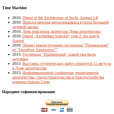
Time Machine
2010
:
Digest of the Architecture of Sochi, August 2-8
2010
:
Начался монтаж металлокаркаса купола Большой
ледовой арены
2010
:
День рождения директора Дома архитектора
2010
:
Digest „Architektur Sotschis“ vom 2. bis zum 8.
August
2010
:
Проект реконструкции гостиницы "Приморская"
от "Гинзбург Архитектс""
2015
:
Гостиница "Приморская": какой она была
задумана
2015
:
Выставка студенческих работ откроется 11 августа
в Доме архитектора
2015
:
Информационное сообщение департамента
архитектуры, градостроительства и благоустройства
администрации Сочи
Народное софинансирование