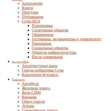
Археология
Книги
Прогулки
Публикации
Сочи-2014
Планировка
Спортивные объекты
Оформление
Гостиницы, медиацентры и университет
Павильоны
Социальные объекты
Объекты инфраструктуры
После олимпиады
Россия и Мир
Архитектурное кино
Города-побратимы Сочи
Концепции будущего
Транспорт
Автобусы
Железная дорога
Вело-СИМ
Вокзалы
Обход города
Дублер
Совмещённая дорога