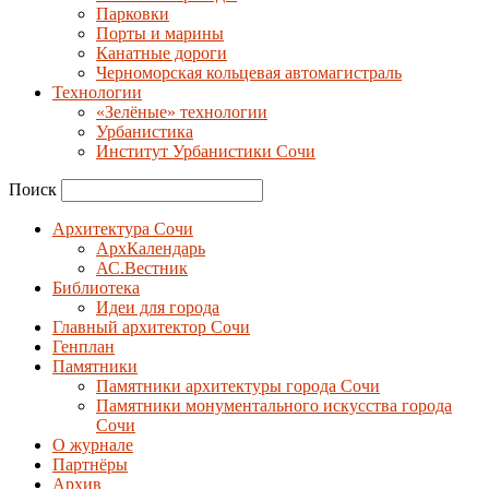
Парковки
Порты и марины
Канатные дороги
Черноморская кольцевая автомагистраль
Технологии
«Зелёные» технологии
Урбанистика
Институт Урбанистики Сочи
Поиск
Архитектура Сочи
АрхКалендарь
АС.Вестник
Библиотека
Идеи для города
Главный архитектор Сочи
Генплан
Памятники
Памятники архитектуры города Сочи
Памятники монументального искусства города
Сочи
О журнале
Партнёры
Архив