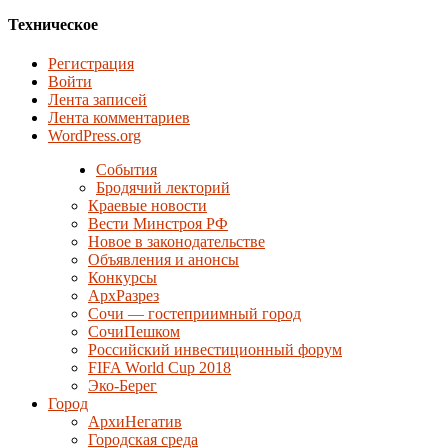
Техническое
Регистрация
Войти
Лента записей
Лента комментариев
WordPress.org
События
Бродячий лекторий
Краевые новости
Вести Минстроя РФ
Новое в законодательстве
Объявления и анонсы
Конкурсы
АрхРазрез
Сочи — гостеприимный город
СочиПешком
Российский инвестиционный форум
FIFA World Cup 2018
Эко-Берег
Город
АрхиНегатив
Городская среда