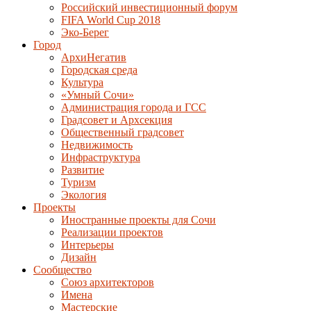
Российский инвестиционный форум
FIFA World Cup 2018
Эко-Берег
Город
АрхиНегатив
Городская среда
Культура
«Умный Сочи»
Администрация города и ГСС
Градсовет и Архсекция
Общественный градсовет
Недвижимость
Инфраструктура
Развитие
Туризм
Экология
Проекты
Иностранные проекты для Сочи
Реализации проектов
Интерьеры
Дизайн
Сообщество
Союз архитекторов
Имена
Мастерские