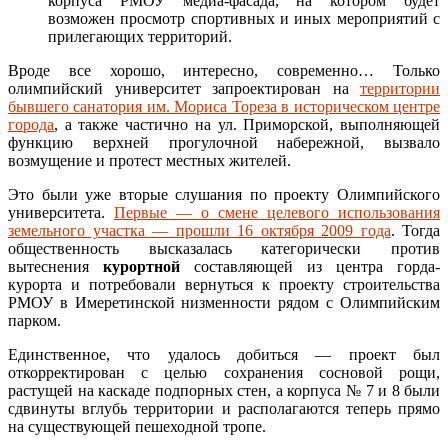
корпуса РМОУ медиа-фасада, на котором будет
возможен просмотр спортивных и иных мероприятий с
прилегающих территорий.
Вроде все хорошо, интересно, современно… Только
олимпийский университет запроектирован на
территории
бывшего санатория им. Мориса Тореза в историческом центре
города
, а также частично на ул. Приморской, выполняющей
функцию верхней прогулочной набережной, вызвало
возмущение и протест местных жителей.
Это были уже вторые слушания по проекту Олимпийского
университета.
Первые — о смене целевого использования
земельного участка — прошли 16 октября 2009 года
. Тогда
общественность высказалась категорически против
вытеснения
курортной
составляющей из центра горда-
курорта и потребовали вернуться к проекту строительства
РМОУ в Имеретинской низменности рядом с Олимпийским
парком.
Единственное, что удалось добиться — проект был
откорректирован с целью сохранения сосновой рощи,
растущей на каскаде подпорных стен, а корпуса № 7 и 8 были
сдвинуты вглубь территории и располагаются теперь прямо
на существующей пешеходной тропе.