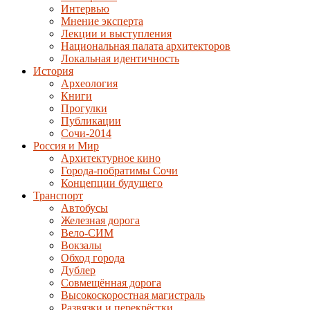
Интервью
Мнение эксперта
Лекции и выступления
Национальная палата архитекторов
Локальная идентичность
История
Археология
Книги
Прогулки
Публикации
Сочи-2014
Россия и Мир
Архитектурное кино
Города-побратимы Сочи
Концепции будущего
Транспорт
Автобусы
Железная дорога
Вело-СИМ
Вокзалы
Обход города
Дублер
Совмещённая дорога
Высокоскоростная магистраль
Развязки и перекрёстки