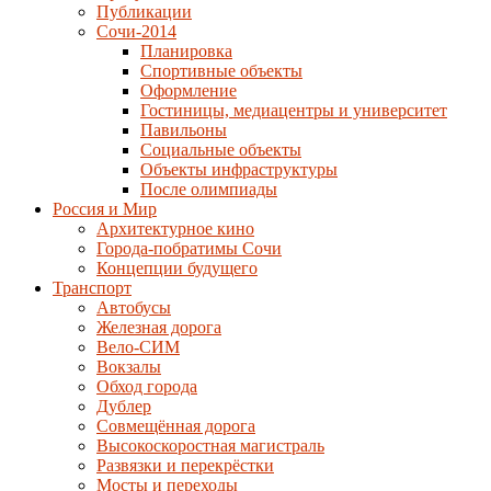
Публикации
Сочи-2014
Планировка
Спортивные объекты
Оформление
Гостиницы, медиацентры и университет
Павильоны
Социальные объекты
Объекты инфраструктуры
После олимпиады
Россия и Мир
Архитектурное кино
Города-побратимы Сочи
Концепции будущего
Транспорт
Автобусы
Железная дорога
Вело-СИМ
Вокзалы
Обход города
Дублер
Совмещённая дорога
Высокоскоростная магистраль
Развязки и перекрёстки
Мосты и переходы