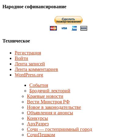
Народное софинансирование
Техническое
Регистрация
Войти
Лента записей
Лента комментариев
WordPress.org
События
Бродячий лекторий
Краевые новости
Вести Минстроя РФ
Новое в законодательстве
Объявления и анонсы
Конкурсы
АрхРазрез
Сочи — гостеприимный город
СочиПешком