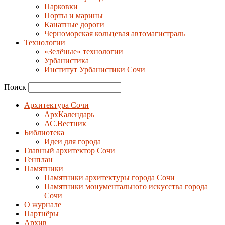
Парковки
Порты и марины
Канатные дороги
Черноморская кольцевая автомагистраль
Технологии
«Зелёные» технологии
Урбанистика
Институт Урбанистики Сочи
Поиск
Архитектура Сочи
АрхКалендарь
АС.Вестник
Библиотека
Идеи для города
Главный архитектор Сочи
Генплан
Памятники
Памятники архитектуры города Сочи
Памятники монументального искусства города
Сочи
О журнале
Партнёры
Архив