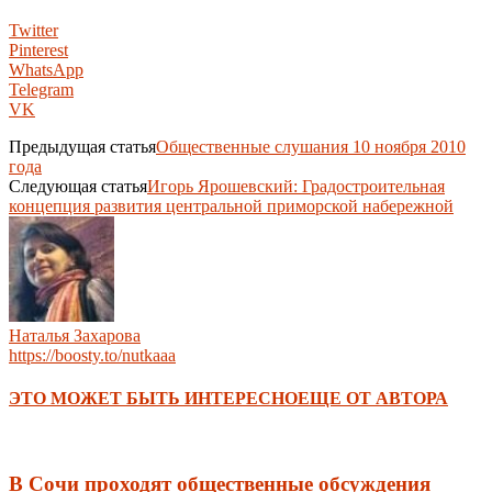
Twitter
Pinterest
WhatsApp
Telegram
VK
Предыдущая статья
Общественные слушания 10 ноября 2010
года
Следующая статья
Игорь Ярошевский: Градостроительная
концепция развития центральной приморской набережной
Наталья Захарова
https://boosty.to/nutkaaa
ЭТО МОЖЕТ БЫТЬ ИНТЕРЕСНО
ЕЩЕ ОТ АВТОРА
В Сочи проходят общественные обсуждения