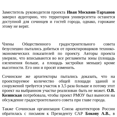
Заместитель руководителя проекта
Иван Москвин-Тарханов
заверил аудиторию, что территория университета останется
доступной для сочинцев и гостей города, однако, горожане
этому не верят.
Члены Общественного градостроительного совета
безуспешно пытались добиться от проектировщиков технико-
экономических показателей по проекту. Авторы проекта
уверяли, что вписываются во все регламенты зоны (площадь
озеленения больше, а площадь застройки меньше) кроме
высотности. Его они и просят изменить.
Сочинские же архитекторы пытались доказать, что на
проектируемое количество общей площади зданий и
сооружений требуется участок в 3,5 раза больше и потому этот
проект на выбранном участке реализован быть не может.
О.В.
Козинская
потребовала, чтобы проект РМОУ был вынесен на
обсуждение градостроительного совета при главе города.
Также Сочинская организация Союза архитекторов России
обратилась с письмом к Президенту САР
Бокову А.В.
, в