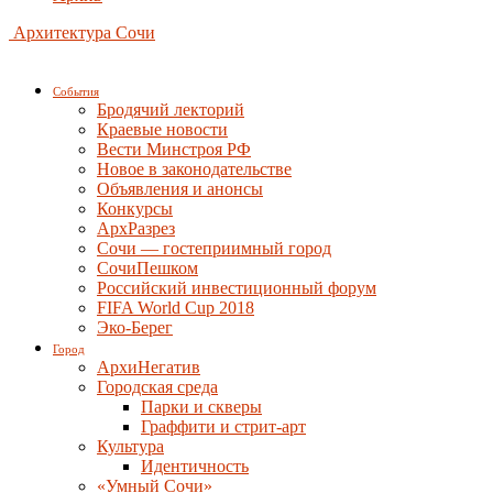
Архитектура Сочи
События
Бродячий лекторий
Краевые новости
Вести Минстроя РФ
Новое в законодательстве
Объявления и анонсы
Конкурсы
АрхРазрез
Сочи — гостеприимный город
СочиПешком
Российский инвестиционный форум
FIFA World Cup 2018
Эко-Берег
Город
АрхиНегатив
Городская среда
Парки и скверы
Граффити и стрит-арт
Культура
Идентичность
«Умный Сочи»