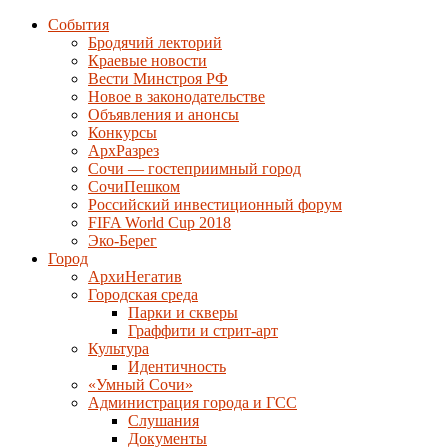
События
Бродячий лекторий
Краевые новости
Вести Минстроя РФ
Новое в законодательстве
Объявления и анонсы
Конкурсы
АрхРазрез
Сочи — гостеприимный город
СочиПешком
Российский инвестиционный форум
FIFA World Cup 2018
Эко-Берег
Город
АрхиНегатив
Городская среда
Парки и скверы
Граффити и стрит-арт
Культура
Идентичность
«Умный Сочи»
Администрация города и ГСС
Слушания
Документы