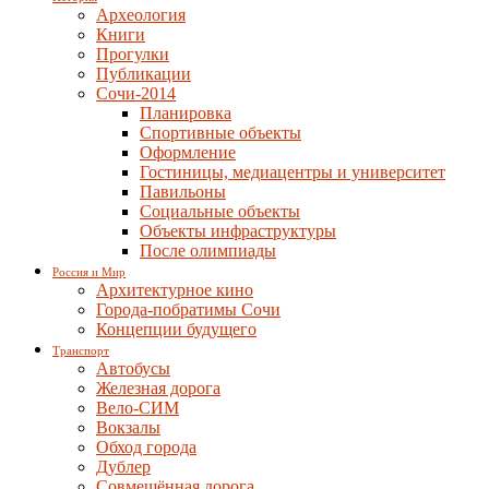
Археология
Книги
Прогулки
Публикации
Сочи-2014
Планировка
Спортивные объекты
Оформление
Гостиницы, медиацентры и университет
Павильоны
Социальные объекты
Объекты инфраструктуры
После олимпиады
Россия и Мир
Архитектурное кино
Города-побратимы Сочи
Концепции будущего
Транспорт
Автобусы
Железная дорога
Вело-СИМ
Вокзалы
Обход города
Дублер
Совмещённая дорога