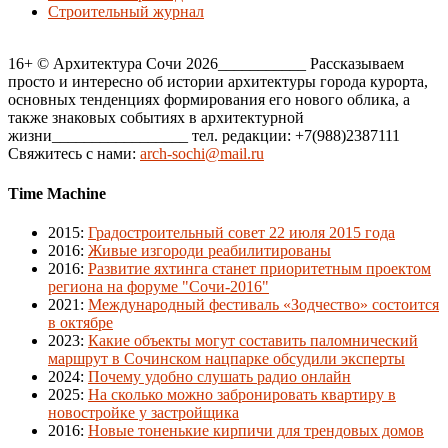
Строительный журнал
16+ © Архитектура Сочи 2026___________ Рассказываем
просто и интересно об истории архитектуры города курорта,
основных тенденциях формирования его нового облика, а
также знаковых событиях в архитектурной
жизни_________________ тел. редакции: +7(988)2387111
Свяжитесь с нами:
arch-sochi@mail.ru
Time Machine
2015
:
Градостроительный совет 22 июля 2015 года
2016
:
Живые изгороди реабилитированы
2016
:
Развитие яхтинга станет приоритетным проектом
региона на форуме "Сочи-2016"
2021
:
Международный фестиваль «Зодчество» состоится
в октябре
2023
:
Какие объекты могут составить паломнический
маршрут в Сочинском нацпарке обсудили эксперты
2024
:
Почему удобно слушать радио онлайн
2025
:
На сколько можно забронировать квартиру в
новостройке у застройщика
2016
:
Новые тоненькие кирпичи для трендовых домов