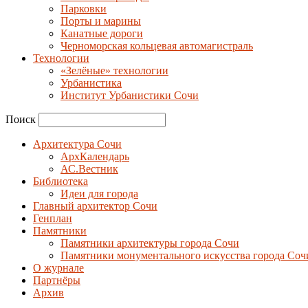
Парковки
Порты и марины
Канатные дороги
Черноморская кольцевая автомагистраль
Технологии
«Зелёные» технологии
Урбанистика
Институт Урбанистики Сочи
Поиск
Архитектура Сочи
АрхКалендарь
АС.Вестник
Библиотека
Идеи для города
Главный архитектор Сочи
Генплан
Памятники
Памятники архитектуры города Сочи
Памятники монументального искусства города Соч
О журнале
Партнёры
Архив