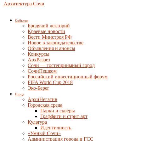
Архитектура Сочи
События
Бродячий лекторий
Краевые новости
Вести Минстроя РФ
Новое в законодательстве
Объявления и анонсы
Конкурсы
АрхРазрез
Сочи — гостеприимный город
СочиПешком
Российский инвестиционный форум
FIFA World Cup 2018
Эко-Берег
Город
АрхиНегатив
Городская среда
Парки и скверы
Граффити и стрит-арт
Культура
Идентичность
«Умный Сочи»
Администрация города и ГСС