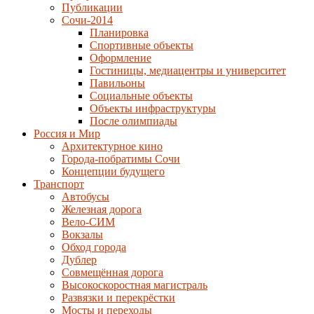
Публикации
Сочи-2014
Планировка
Спортивные объекты
Оформление
Гостиницы, медиацентры и университет
Павильоны
Социальные объекты
Объекты инфраструктуры
После олимпиады
Россия и Мир
Архитектурное кино
Города-побратимы Сочи
Концепции будущего
Транспорт
Автобусы
Железная дорога
Вело-СИМ
Вокзалы
Обход города
Дублер
Совмещённая дорога
Высокоскоростная магистраль
Развязки и перекрёстки
Мосты и переходы