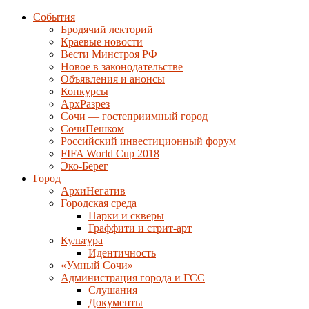
События
Бродячий лекторий
Краевые новости
Вести Минстроя РФ
Новое в законодательстве
Объявления и анонсы
Конкурсы
АрхРазрез
Сочи — гостеприимный город
СочиПешком
Российский инвестиционный форум
FIFA World Cup 2018
Эко-Берег
Город
АрхиНегатив
Городская среда
Парки и скверы
Граффити и стрит-арт
Культура
Идентичность
«Умный Сочи»
Администрация города и ГСС
Слушания
Документы