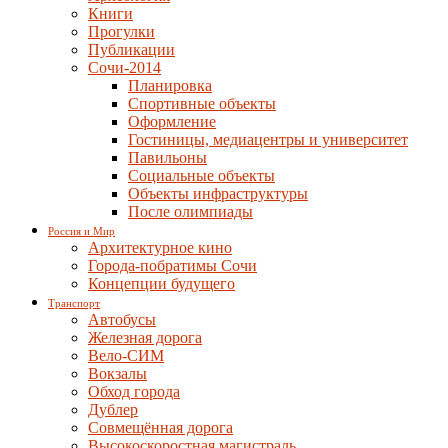
Книги
Прогулки
Публикации
Сочи-2014
Планировка
Спортивные объекты
Оформление
Гостиницы, медиацентры и университет
Павильоны
Социальные объекты
Объекты инфраструктуры
После олимпиады
Россия и Мир
Архитектурное кино
Города-побратимы Сочи
Концепции будущего
Транспорт
Автобусы
Железная дорога
Вело-СИМ
Вокзалы
Обход города
Дублер
Совмещённая дорога
Высокоскоростная магистраль