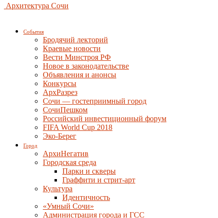
Архитектура Сочи
События
Бродячий лекторий
Краевые новости
Вести Минстроя РФ
Новое в законодательстве
Объявления и анонсы
Конкурсы
АрхРазрез
Сочи — гостеприимный город
СочиПешком
Российский инвестиционный форум
FIFA World Cup 2018
Эко-Берег
Город
АрхиНегатив
Городская среда
Парки и скверы
Граффити и стрит-арт
Культура
Идентичность
«Умный Сочи»
Администрация города и ГСС