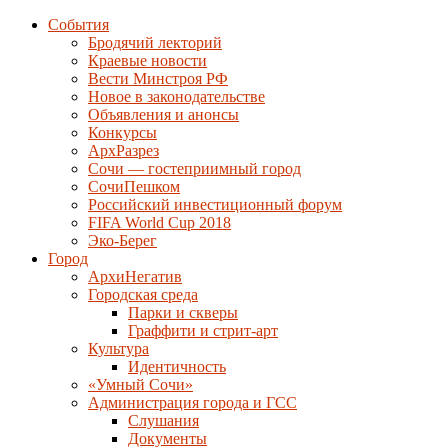
События
Бродячий лекторий
Краевые новости
Вести Минстроя РФ
Новое в законодательстве
Объявления и анонсы
Конкурсы
АрхРазрез
Сочи — гостеприимный город
СочиПешком
Российский инвестиционный форум
FIFA World Cup 2018
Эко-Берег
Город
АрхиНегатив
Городская среда
Парки и скверы
Граффити и стрит-арт
Культура
Идентичность
«Умный Сочи»
Администрация города и ГСС
Слушания
Документы