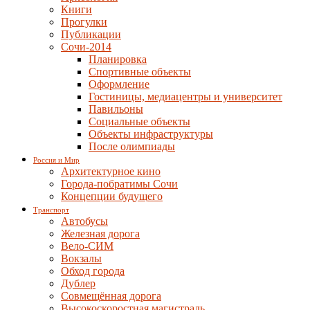
Книги
Прогулки
Публикации
Сочи-2014
Планировка
Спортивные объекты
Оформление
Гостиницы, медиацентры и университет
Павильоны
Социальные объекты
Объекты инфраструктуры
После олимпиады
Россия и Мир
Архитектурное кино
Города-побратимы Сочи
Концепции будущего
Транспорт
Автобусы
Железная дорога
Вело-СИМ
Вокзалы
Обход города
Дублер
Совмещённая дорога
Высокоскоростная магистраль