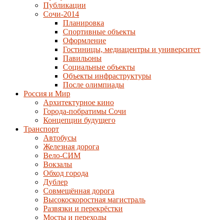
Публикации
Сочи-2014
Планировка
Спортивные объекты
Оформление
Гостиницы, медиацентры и университет
Павильоны
Социальные объекты
Объекты инфраструктуры
После олимпиады
Россия и Мир
Архитектурное кино
Города-побратимы Сочи
Концепции будущего
Транспорт
Автобусы
Железная дорога
Вело-СИМ
Вокзалы
Обход города
Дублер
Совмещённая дорога
Высокоскоростная магистраль
Развязки и перекрёстки
Мосты и переходы