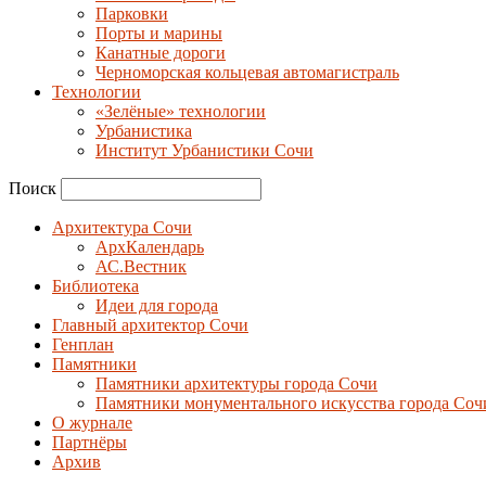
Парковки
Порты и марины
Канатные дороги
Черноморская кольцевая автомагистраль
Технологии
«Зелёные» технологии
Урбанистика
Институт Урбанистики Сочи
Поиск
Архитектура Сочи
АрхКалендарь
АС.Вестник
Библиотека
Идеи для города
Главный архитектор Сочи
Генплан
Памятники
Памятники архитектуры города Сочи
Памятники монументального искусства города Соч
О журнале
Партнёры
Архив