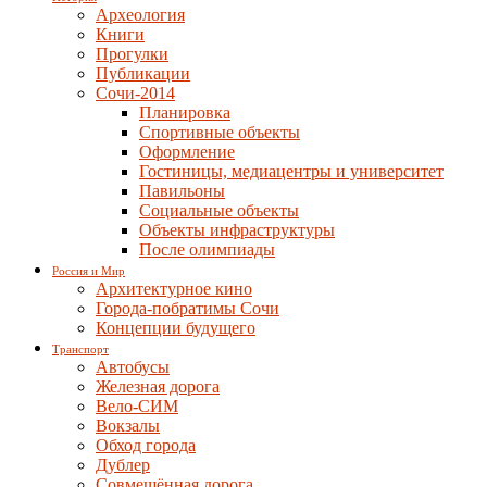
Археология
Книги
Прогулки
Публикации
Сочи-2014
Планировка
Спортивные объекты
Оформление
Гостиницы, медиацентры и университет
Павильоны
Социальные объекты
Объекты инфраструктуры
После олимпиады
Россия и Мир
Архитектурное кино
Города-побратимы Сочи
Концепции будущего
Транспорт
Автобусы
Железная дорога
Вело-СИМ
Вокзалы
Обход города
Дублер
Совмещённая дорога