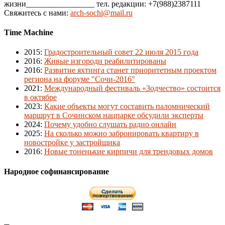
жизни_________________ тел. редакции: +7(988)2387111
Свяжитесь с нами:
arch-sochi@mail.ru
Time Machine
2015
:
Градостроительный совет 22 июля 2015 года
2016
:
Живые изгороди реабилитированы
2016
:
Развитие яхтинга станет приоритетным проектом
региона на форуме "Сочи-2016"
2021
:
Международный фестиваль «Зодчество» состоится
в октябре
2023
:
Какие объекты могут составить паломнический
маршрут в Сочинском нацпарке обсудили эксперты
2024
:
Почему удобно слушать радио онлайн
2025
:
На сколько можно забронировать квартиру в
новостройке у застройщика
2016
:
Новые тоненькие кирпичи для трендовых домов
Народное софинансирование