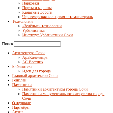
Парковки
Порты и марины
Канатные дороги
Черноморская кольцевая автомагистраль
Технологии
«Зелёные» технологии
Урбанистика
Институт Урбанистики Сочи
Поиск
Архитектура Сочи
АрхКалендарь
АС.Вестник
Библиотека
Идеи для города
Главный архитектор Сочи
Генплан
Памятники
Памятники архитектуры города Сочи
Памятники монументального искусства города
Сочи
О журнале
Партнёры
Архив