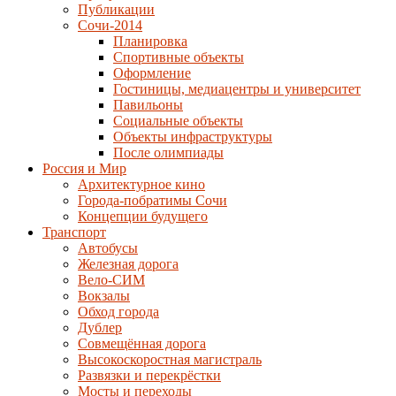
Публикации
Сочи-2014
Планировка
Спортивные объекты
Оформление
Гостиницы, медиацентры и университет
Павильоны
Социальные объекты
Объекты инфраструктуры
После олимпиады
Россия и Мир
Архитектурное кино
Города-побратимы Сочи
Концепции будущего
Транспорт
Автобусы
Железная дорога
Вело-СИМ
Вокзалы
Обход города
Дублер
Совмещённая дорога
Высокоскоростная магистраль
Развязки и перекрёстки
Мосты и переходы