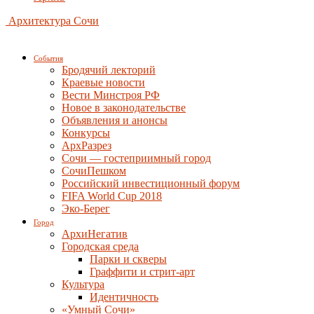
Архитектура Сочи
События
Бродячий лекторий
Краевые новости
Вести Минстроя РФ
Новое в законодательстве
Объявления и анонсы
Конкурсы
АрхРазрез
Сочи — гостеприимный город
СочиПешком
Российский инвестиционный форум
FIFA World Cup 2018
Эко-Берег
Город
АрхиНегатив
Городская среда
Парки и скверы
Граффити и стрит-арт
Культура
Идентичность
«Умный Сочи»