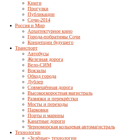
Книги
Прогулки
Публикации
Сочи-2014
Россия и Мир
Архитектурное кино
Города-побратимы Сочи
Концепции будущего
Транспорт
Автобусы
Железная дорога
Вело-СИМ
Вокзалы
Обход города
Дублер
Совмещённая дорога
Высокоскоростная магистраль
Развязки и перекрёстки
Мосты и переходы
Парковки
Порты и марины
Канатные дороги
Черноморская кольцевая автомагистраль
Технологии
«Зелёные» технологии