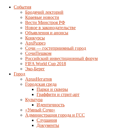
События
Бродячий лекторий
Краевые новости
Вести Минстроя РФ
Новое в законодательстве
Объявления и анонсы
Конкурсы
АрхРазрез
Сочи — гостеприимный город
СочиПешком
Российский инвестиционный форум
FIFA World Cup 2018
Эко-Берег
Город
АрхиНегатив
Городская среда
Парки и скверы
Граффити и стрит-арт
Культура
Идентичность
«Умный Сочи»
Администрация города и ГСС
Слушания
Документы