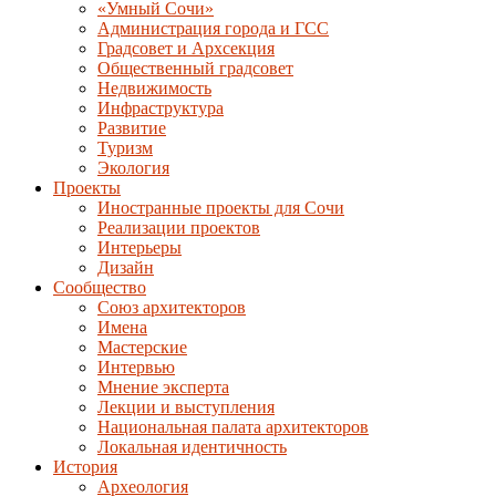
«Умный Сочи»
Администрация города и ГСС
Градсовет и Архсекция
Общественный градсовет
Недвижимость
Инфраструктура
Развитие
Туризм
Экология
Проекты
Иностранные проекты для Сочи
Реализации проектов
Интерьеры
Дизайн
Сообщество
Союз архитекторов
Имена
Мастерские
Интервью
Мнение эксперта
Лекции и выступления
Национальная палата архитекторов
Локальная идентичность
История
Археология