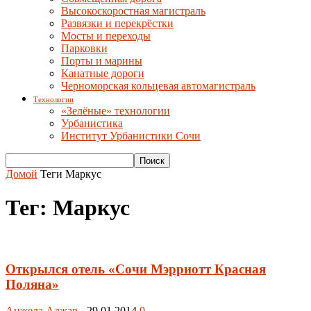
Высокоскоростная магистраль
Развязки и перекрёстки
Мосты и переходы
Парковки
Порты и марины
Канатные дороги
Черноморская кольцевая автомагистраль
Технологии
«Зелёные» технологии
Урбанистика
Институт Урбанистики Сочи
Домой
Теги
Маркус
Тег: Маркус
Открылся отель «Cочи Мэрриотт Красная
Поляна»
Анжела Аджар
-
29.01.2014
0