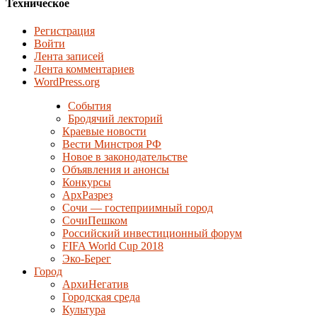
Техническое
Регистрация
Войти
Лента записей
Лента комментариев
WordPress.org
События
Бродячий лекторий
Краевые новости
Вести Минстроя РФ
Новое в законодательстве
Объявления и анонсы
Конкурсы
АрхРазрез
Сочи — гостеприимный город
СочиПешком
Российский инвестиционный форум
FIFA World Cup 2018
Эко-Берег
Город
АрхиНегатив
Городская среда
Культура