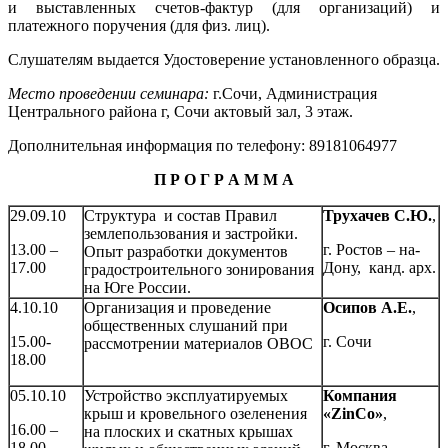
и выставленных счетов-фактур (для организаций) и
платежного поручения (для физ. лиц).
Слушателям выдается Удостоверение установленного образца.
Место проведении семинара:
г.Сочи, Администрация
Центрального района г, Сочи актовый зал, 3 этаж.
Дополнительная информация по телефону: 89181064977
П Р О Г Р А М М А
29.09.10
Структура и состав Правил
Трухачев С.Ю.
,
землепользования и застройки.
13.00 –
г. Ростов – на-
Опыт разработки документов
17.00
Дону, канд. арх.
градостроительного зонирования
на Юге России.
4.10.10
Организация и проведение
Осипов А.Е.
,
общественных слушаний при
15.00-
г. Сочи
рассмотрении материалов ОВОС
18.00
05.10.10
Устройство эксплуатируемых
Компания
крыш и кровельного озеленения
«ZinCo»
,
16.00 –
на плоских и скатных крышах
18.00
г. Москва