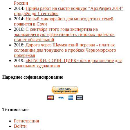
России
2014
:
Приём работ на смотр-конкурс "АрхРазрез 2014"
продлён до 1 сентября
2014
:
Новый микрорайон для многодетных семей
появится в Сочи
2016
:
С сентября этого года экспертиза на
экономическую эффективность типовых проектов
станет обязательной
2016
:
Дорога через Шаумянский перевал - платная
соломинка для тонущего в пробках Черноморского
побережья
2019
:
«КРАСКИ. СОЧИ. ЦИРК» как вдохновение для
маленьких художников
Народное софинансирование
Техническое
Регистрация
Войти