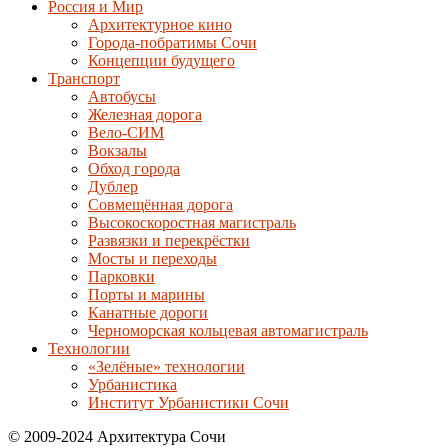
Россия и Мир
Архитектурное кино
Города-побратимы Сочи
Концепции будущего
Транспорт
Автобусы
Железная дорога
Вело-СИМ
Вокзалы
Обход города
Дублер
Совмещённая дорога
Высокоскоростная магистраль
Развязки и перекрёстки
Мосты и переходы
Парковки
Порты и марины
Канатные дороги
Черноморская кольцевая автомагистраль
Технологии
«Зелёные» технологии
Урбанистика
Институт Урбанистики Сочи
© 2009-2024 Архитектура Сочи