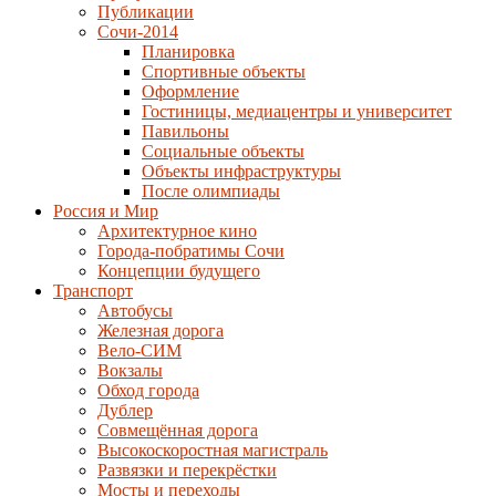
Публикации
Сочи-2014
Планировка
Спортивные объекты
Оформление
Гостиницы, медиацентры и университет
Павильоны
Социальные объекты
Объекты инфраструктуры
После олимпиады
Россия и Мир
Архитектурное кино
Города-побратимы Сочи
Концепции будущего
Транспорт
Автобусы
Железная дорога
Вело-СИМ
Вокзалы
Обход города
Дублер
Совмещённая дорога
Высокоскоростная магистраль
Развязки и перекрёстки
Мосты и переходы