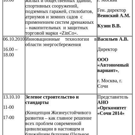
жилых и общественных зданий,
спортивных сооружений,
Ген. директор
подземных гаражей, стилобатов,
Веинский А.М.
атриумов и зимних садов с
применением систем дренажных
Кузин В.В.
– накопительных и защитных
торговой марки «ZinCo».
06.10.2010
Инновационные технологии в
Васильев А.В.
области энергосбережения
16.00 –
Директор
18.00
ООО
«Автономный
вариант»
,
г. Москва, г.
Сочи
13.10.10
Зеленое строительство и
Представитель
стандарты
АНО
11-00
«Оргкомитет
(Концепция Жизнеустойчивого
«Сочи 2014»
17-00
развития – как главное решение
всех проблем современной
цивилизации в настоящем и
ближайшем будущем (Цельное