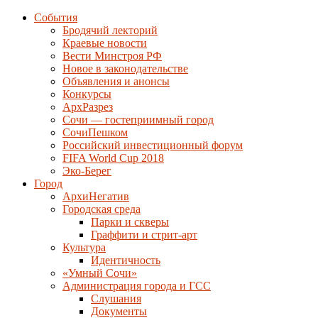
События
Бродячий лекторий
Краевые новости
Вести Минстроя РФ
Новое в законодательстве
Объявления и анонсы
Конкурсы
АрхРазрез
Сочи — гостеприимный город
СочиПешком
Российский инвестиционный форум
FIFA World Cup 2018
Эко-Берег
Город
АрхиНегатив
Городская среда
Парки и скверы
Граффити и стрит-арт
Культура
Идентичность
«Умный Сочи»
Администрация города и ГСС
Слушания
Документы