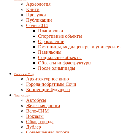
Археология
Книги
Прогулки
Публикации
Сочи-2014
Планировка
Спортивные объекты
Оформление
Гостиницы, медиацентры и университет
Павильоны
Социальные объекты
Объекты инфраструктуры
После олимпиады
Россия и Мир
Архитектурное кино
Города-побратимы Сочи
Концепции будущего
Транспорт
Автобусы
Железная дорога
Вело-СИМ
Вокзалы
Обход города
Дублер
Совмещённая дорога