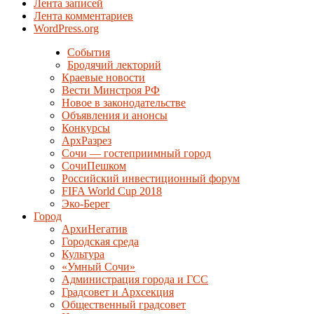
Лента записей
Лента комментариев
WordPress.org
События
Бродячий лекторий
Краевые новости
Вести Минстроя РФ
Новое в законодательстве
Объявления и анонсы
Конкурсы
АрхРазрез
Сочи — гостеприимный город
СочиПешком
Российский инвестиционный форум
FIFA World Cup 2018
Эко-Берег
Город
АрхиНегатив
Городская среда
Культура
«Умный Сочи»
Администрация города и ГСС
Градсовет и Архсекция
Общественный градсовет