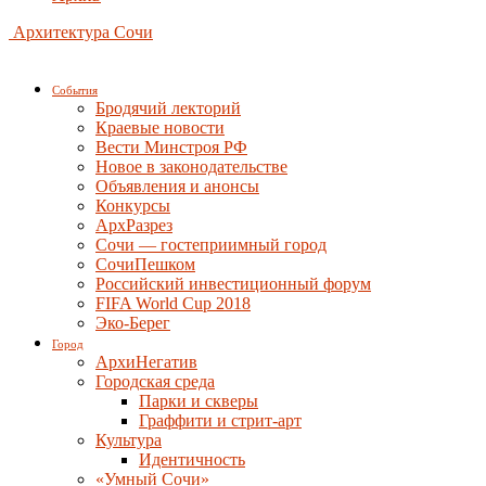
Архитектура Сочи
События
Бродячий лекторий
Краевые новости
Вести Минстроя РФ
Новое в законодательстве
Объявления и анонсы
Конкурсы
АрхРазрез
Сочи — гостеприимный город
СочиПешком
Российский инвестиционный форум
FIFA World Cup 2018
Эко-Берег
Город
АрхиНегатив
Городская среда
Парки и скверы
Граффити и стрит-арт
Культура
Идентичность
«Умный Сочи»