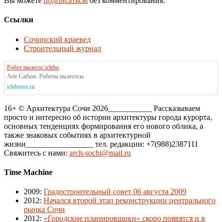
Вы можете
подписатьсяi
без комментирования.
Ссылки
Сочинский краевед
Строительный журнал
Робот пылесос iclebo
Arte Carbon. Роботы пылесосы
icleborus.ru
16+ © Архитектура Сочи 2026___________ Рассказываем
просто и интересно об истории архитектуры города курорта,
основных тенденциях формирования его нового облика, а
также знаковых событиях в архитектурной
жизни_________________ тел. редакции: +7(988)2387111
Свяжитесь с нами:
arch-sochi@mail.ru
Time Machine
2009
:
Градостроительный совет 06 августа 2009
2012
:
Начался второй этап реконструкции центрального
рынка Сочи
2012
:
«Городские планировщики» скоро появятся и в