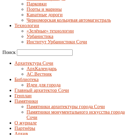
Парковки
Порты и марины
Канатные дороги
Черноморская кольцевая автомагистраль
Технологии
«Зелёные» технологии
Урбанистика
Институт Урбанистики Сочи
Поиск
Архитектура Сочи
АрхКалендарь
АС.Вестник
Библиотека
Идеи для города
Главный архитектор Сочи
Генплан
Памятники
Памятники архитектуры города Сочи
Памятники монументального искусства города
Сочи
О журнале
Партнёры
Архив