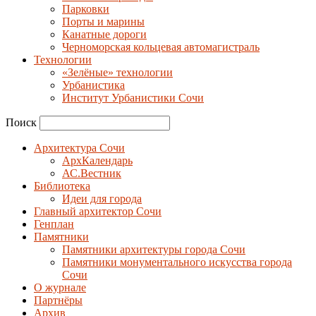
Парковки
Порты и марины
Канатные дороги
Черноморская кольцевая автомагистраль
Технологии
«Зелёные» технологии
Урбанистика
Институт Урбанистики Сочи
Поиск
Архитектура Сочи
АрхКалендарь
АС.Вестник
Библиотека
Идеи для города
Главный архитектор Сочи
Генплан
Памятники
Памятники архитектуры города Сочи
Памятники монументального искусства города
Сочи
О журнале
Партнёры
Архив