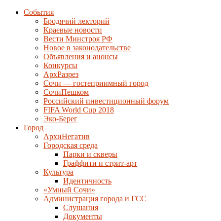
События
Бродячий лекторий
Краевые новости
Вести Минстроя РФ
Новое в законодательстве
Объявления и анонсы
Конкурсы
АрхРазрез
Сочи — гостеприимный город
СочиПешком
Российский инвестиционный форум
FIFA World Cup 2018
Эко-Берег
Город
АрхиНегатив
Городская среда
Парки и скверы
Граффити и стрит-арт
Культура
Идентичность
«Умный Сочи»
Администрация города и ГСС
Слушания
Документы