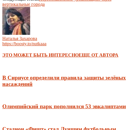
вертикальные города
Наталья Захарова
https://boosty.to/nutkaaa
ЭТО МОЖЕТ БЫТЬ ИНТЕРЕСНО
ЕЩЕ ОТ АВТОРА
В Сириусе определили правила защиты зелёных
насаждений
Олимпийский парк пополнился 53 эвкалиптами
Стадион «Фишт» стал Лучшим футбольным