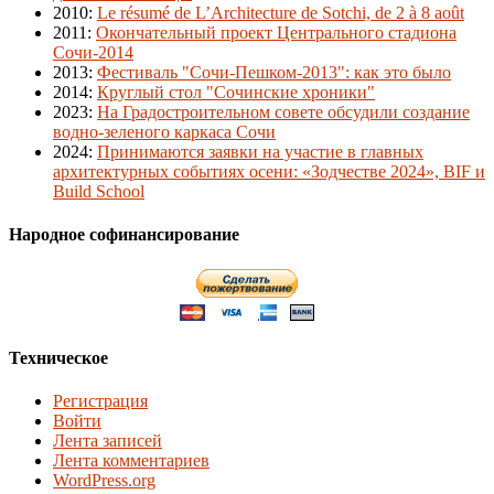
2010
:
Le résumé de L’Architecture de Sotchi, de 2 à 8 août
2011
:
Окончательный проект Центрального стадиона
Сочи-2014
2013
:
Фестиваль "Сочи-Пешком-2013": как это было
2014
:
Круглый стол "Сочинские хроники"
2023
:
На Градостроительном совете обсудили создание
водно-зеленого каркаса Сочи
2024
:
Принимаются заявки на участие в главных
архитектурных событиях осени: «Зодчестве 2024», BIF и
Build School
Народное софинансирование
Техническое
Регистрация
Войти
Лента записей
Лента комментариев
WordPress.org