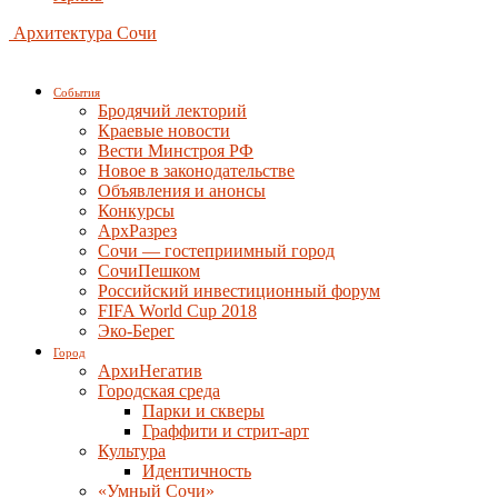
Архитектура Сочи
События
Бродячий лекторий
Краевые новости
Вести Минстроя РФ
Новое в законодательстве
Объявления и анонсы
Конкурсы
АрхРазрез
Сочи — гостеприимный город
СочиПешком
Российский инвестиционный форум
FIFA World Cup 2018
Эко-Берег
Город
АрхиНегатив
Городская среда
Парки и скверы
Граффити и стрит-арт
Культура
Идентичность
«Умный Сочи»