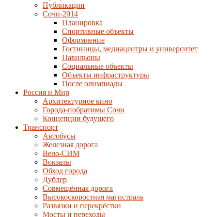
Публикации
Сочи-2014
Планировка
Спортивные объекты
Оформление
Гостиницы, медиацентры и университет
Павильоны
Социальные объекты
Объекты инфраструктуры
После олимпиады
Россия и Мир
Архитектурное кино
Города-побратимы Сочи
Концепции будущего
Транспорт
Автобусы
Железная дорога
Вело-СИМ
Вокзалы
Обход города
Дублер
Совмещённая дорога
Высокоскоростная магистраль
Развязки и перекрёстки
Мосты и переходы