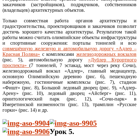
заказчиков (застройщиков), подрядчиков, собственников
(владельцев) архитектурных объектов.
Только совместная работа органов архитектуры и
градостроительства, проектировщиков и заказчиков позволит
достичь хорошего качества архитектуры. Результатом такой
работы можно считать олимпийские объекты инфраструктуры
и спортивные сооружения: порталы тоннелей и всю
совмещённую железную и автомобильную дорогу «Адлер –
Красная Поляна»
с комплексами
железнодорожных вокзалов
(рис. 5), автомобильную дорогу
«Дублер Курортного
проспекта»
(7 тоннелей, 7 эстакад, мост через реку Сочи),
железнодорожный вокзал «Адлер», главный медиацентр,
основную Олимпийскую деревню (рис. 6), пешеходную
набережную, гостиничные комплексы (рис. 7), стадион
«Фишт» (рис. 8), Большой ледовый дворец (рис. 9), «Адлер-
Арену» (рис. 10), ледовый дворец «Айсберг» (рис. 11),
орнитологический парк (рис. 12), «Сочи-парк» в
Имеретинской низменности (рис. 13), трамплин «Русские
горки» (рис. 14) и др.
Урок 5.