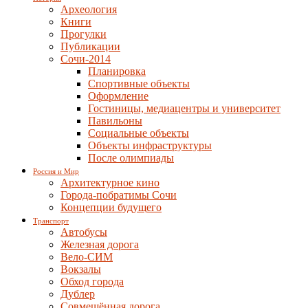
Археология
Книги
Прогулки
Публикации
Сочи-2014
Планировка
Спортивные объекты
Оформление
Гостиницы, медиацентры и университет
Павильоны
Социальные объекты
Объекты инфраструктуры
После олимпиады
Россия и Мир
Архитектурное кино
Города-побратимы Сочи
Концепции будущего
Транспорт
Автобусы
Железная дорога
Вело-СИМ
Вокзалы
Обход города
Дублер
Совмещённая дорога