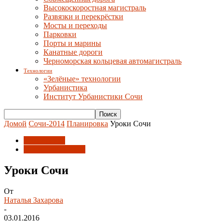
Высокоскоростная магистраль
Развязки и перекрёстки
Мосты и переходы
Парковки
Порты и марины
Канатные дороги
Черноморская кольцевая автомагистраль
Технологии
«Зелёные» технологии
Урбанистика
Институт Урбанистики Сочи
Домой
Сочи-2014
Планировка
Уроки Сочи
Планировка
После олимпиады
Уроки Сочи
От
Наталья Захарова
-
03.01.2016