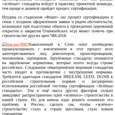
«зелёные» стандарты войдут в практику проектной команды,
тем проще и дешевле пройдет процесс сертификации.
Неудача со стадионом «Фишт» (не прошёл сертификацию в
связи с поздним оформлением заявки и рядом обстоятельств,
возникших при подготовке объекта к проведению церемоний
открытия и закрытия Олимпийских игр) может помочь при
строительстве других арен ЧМ-2018.
Накопленный в Сочи опыт необходимо
проанализировать с вовлечением в этот процесс всех
заинтересованных лиц: девелоперов, проектировщиков,
чиновников, оценщиков. Зарубежные стандарты опираются
на зарубежные нормативы, которые почти всегда строже
российских. Следование общепринятым мировым стандартам
часто входит в противоречие с внутренними нормами.
Требуются адаптация стандартов BREEAM, LEED, DGNB к
российским строительным нормам и расширение
использования российской системы сертификации «Зелёные
стандарты». Эти и ещё масса других факторов сильно
замедляют распространение идей «зелёного» строительства в
нашей стране. Но для начала надо решить основную его
проблему в России, сделать так, чтобы «зелёное»
строительство стало в стране массовым, стало новым
стандартом.