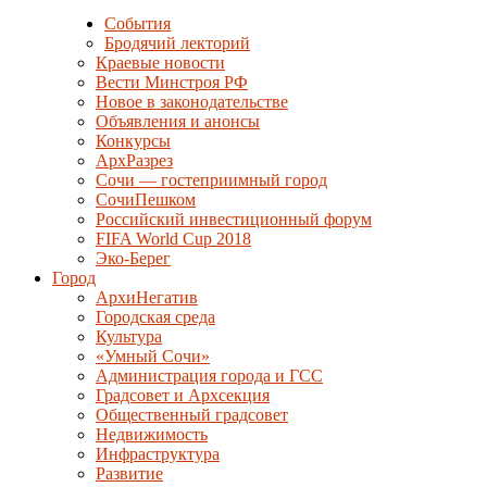
События
Бродячий лекторий
Краевые новости
Вести Минстроя РФ
Новое в законодательстве
Объявления и анонсы
Конкурсы
АрхРазрез
Сочи — гостеприимный город
СочиПешком
Российский инвестиционный форум
FIFA World Cup 2018
Эко-Берег
Город
АрхиНегатив
Городская среда
Культура
«Умный Сочи»
Администрация города и ГСС
Градсовет и Архсекция
Общественный градсовет
Недвижимость
Инфраструктура
Развитие