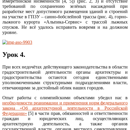
Имеретинской низменности [4, 5]) (рис. 2, 3) и отсутствие
требований по сохранению зелёных насаждений при
разработке мест допустимого размещения зданий и строений
на участке в ГПЗУ – санно-бобслейной трассы (рис. 4), горно-
лыжного курорта «Альпика-Сервис» с трассой лыжных
спусков. Не всё удалось исправить вовремя и на должном
уровне.
Урок 4.
При всех недочётах действующего законодательства в области
градостроительной деятельности органы архитектуры и
градостроительства остаются сегодня единственными
уполномоченными структурными подразделениями власти,
отвечающими за достойный облик наших городов.
Опыт работы с олимпийскими объектами убедил нас в
необходимости реанимации и применения норм федерального
закона «Об архитектурной деятельности в Российской
Федерации»
[5] в части прав, обязанностей и ответственности
граждан и юридических лиц, осуществляющих
архитектурную деятельность, а также органов
государственной власти, органов местного самоуправления,