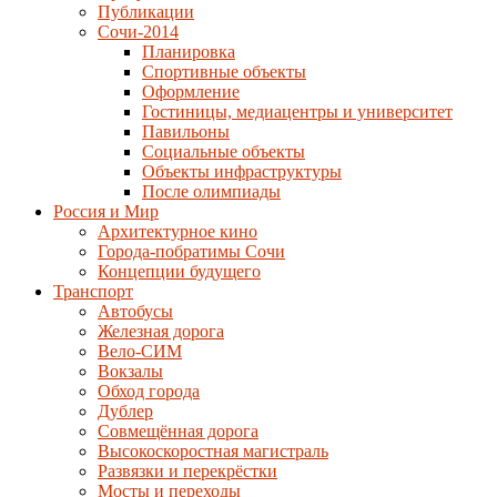
Публикации
Сочи-2014
Планировка
Спортивные объекты
Оформление
Гостиницы, медиацентры и университет
Павильоны
Социальные объекты
Объекты инфраструктуры
После олимпиады
Россия и Мир
Архитектурное кино
Города-побратимы Сочи
Концепции будущего
Транспорт
Автобусы
Железная дорога
Вело-СИМ
Вокзалы
Обход города
Дублер
Совмещённая дорога
Высокоскоростная магистраль
Развязки и перекрёстки
Мосты и переходы