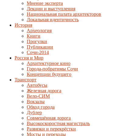
Мнение эксперта
Лекции и выступления
Национальная палата архитекторов
Локальная идентичность
История
Археология
Книги
Прогулки
Публикации
Сочи-2014
Россия и Мир
Архитектурное кино
Города-побратимы Сочи
Концепции будущего
Транспорт
Автобусы
Железная дорога
Вело-СИМ
Вокзалы
Обход города
Дублер
Совмещённая дорога
Высокоскоростная магистраль
Развязки и перекрёстки
Мосты и переходы