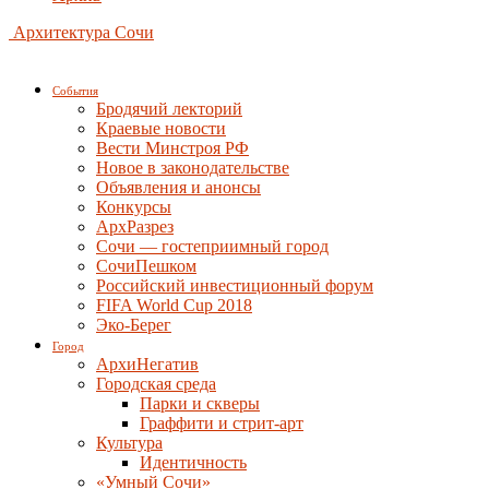
Архитектура Сочи
События
Бродячий лекторий
Краевые новости
Вести Минстроя РФ
Новое в законодательстве
Объявления и анонсы
Конкурсы
АрхРазрез
Сочи — гостеприимный город
СочиПешком
Российский инвестиционный форум
FIFA World Cup 2018
Эко-Берег
Город
АрхиНегатив
Городская среда
Парки и скверы
Граффити и стрит-арт
Культура
Идентичность
«Умный Сочи»