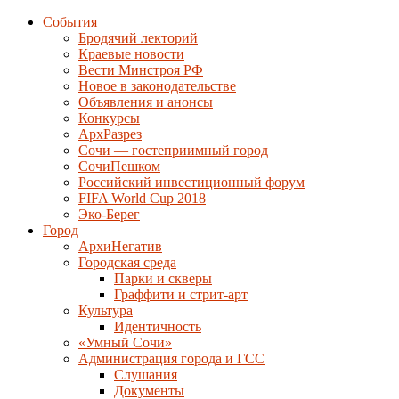
События
Бродячий лекторий
Краевые новости
Вести Минстроя РФ
Новое в законодательстве
Объявления и анонсы
Конкурсы
АрхРазрез
Сочи — гостеприимный город
СочиПешком
Российский инвестиционный форум
FIFA World Cup 2018
Эко-Берег
Город
АрхиНегатив
Городская среда
Парки и скверы
Граффити и стрит-арт
Культура
Идентичность
«Умный Сочи»
Администрация города и ГСС
Слушания
Документы