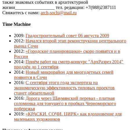
также знаковых событиях в архитектурной
жизни_________________ тел. редакции: +7(988)2387111
Свяжитесь с нами:
arch-sochi@mail.ru
Time Machine
2009
:
Градостроительный совет 06 августа 2009
2012
:
Начался второй этап реконструкции центрального
рынка Сочи
2012
:
«Городские планировщики» скоро появятся и в
России
2014
:
Приём работ на смотр-конкурс "АрхРазрез 2014"
продлён до 1 сентября
2014
:
Новый микрорайон для многодетных семей
появится в Сочи
2016
:
С сентября этого года экспертиза на
экономическую эффективность типовых проектов
станет обязательной
2016
:
Дорога через Шаумянский перевал - платная
соломинка для тонущего в пробках Черноморского
побережья
2019
:
«КРАСКИ. СОЧИ. ЦИРК» как вдохновение для
маленьких художников