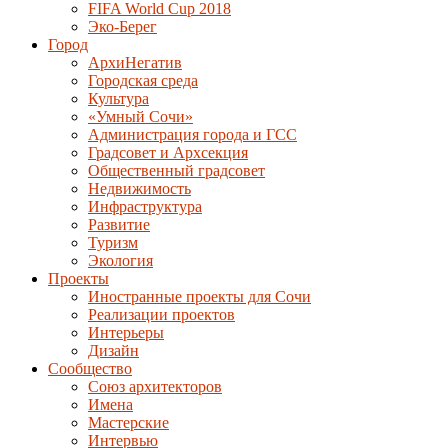
FIFA World Cup 2018
Эко-Берег
Город
АрхиНегатив
Городская среда
Культура
«Умный Сочи»
Администрация города и ГСС
Градсовет и Архсекция
Общественный градсовет
Недвижимость
Инфраструктура
Развитие
Туризм
Экология
Проекты
Иностранные проекты для Сочи
Реализации проектов
Интерьеры
Дизайн
Сообщество
Союз архитекторов
Имена
Мастерские
Интервью