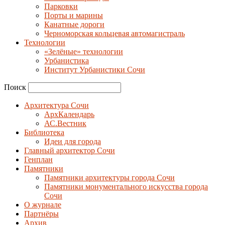
Парковки
Порты и марины
Канатные дороги
Черноморская кольцевая автомагистраль
Технологии
«Зелёные» технологии
Урбанистика
Институт Урбанистики Сочи
Поиск
Архитектура Сочи
АрхКалендарь
АС.Вестник
Библиотека
Идеи для города
Главный архитектор Сочи
Генплан
Памятники
Памятники архитектуры города Сочи
Памятники монументального искусства города
Сочи
О журнале
Партнёры
Архив