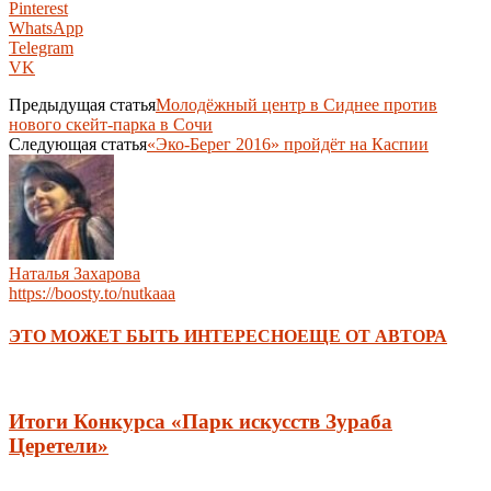
Pinterest
WhatsApp
Telegram
VK
Предыдущая статья
Молодёжный центр в Сиднее против
нового скейт-парка в Сочи
Следующая статья
«Эко-Берег 2016» пройдёт на Каспии
Наталья Захарова
https://boosty.to/nutkaaa
ЭТО МОЖЕТ БЫТЬ ИНТЕРЕСНО
ЕЩЕ ОТ АВТОРА
Итоги Конкурса «Парк искусств Зураба
Церетели»