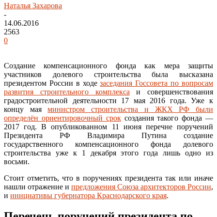
Наталья Захарова
-
14.06.2016
2563
0
Создание компенсационного фонда как мера защиты
участников долевого строительства была высказана
президентом России в ходе
заседания Госсовета по вопросам
развития строительного комплекса
и совершенствования
градостроительной деятельности 17 мая 2016 года. Уже к
концу мая
министром строительства и ЖКХ РФ были
определён ориентировочный срок
создания такого фонда —
2017 год. В опубликованном 11 июня перечне поручений
Президента РФ Владимира Путина создание
государственного компенсационного фонда долевого
строительства уже к 1 декабря этого года лишь одно из
восьми.
Стоит отметить, что в поручениях президента так или иначе
нашли отражение и
предложения Союза архитекторов России
,
и
инициативы губернатора Краснодарского края
.
Перечень поручений президента по