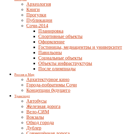
Археология
Книги
Прогулки
Публикации
Сочи-2014
Планировка
Спортивные объекты
Оформление
Гостиницы, медиацентры и университет
Павильоны
Социальные объекты
Объекты инфраструктуры
После олимпиады
Россия и Мир
Архитектурное кино
Города-побратимы Сочи
Концепции будущего
Транспорт
Автобусы
Железная дорога
Вело-СИМ
Вокзалы
Обход города
Дублер
Совмещённая дорога