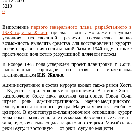
20.12.2009
5218
0
Выполнение
первого генерального плана, разработанного в
1933 году на 25 лет,
прервала война. Но даже в трудных
условиях послевоенной разрухи государство нашло
возможность выделить средства для восстановления курорта
после сворачивания госпитальной базы в 1946 году, а также
практически полностью разрушенной пляжной полосы.
В ноябре 1948 года утвержден проект планировки г. Сочи,
выполненный бригадой во главе с инженером-
планировщиком
И.К. Жилко
.
Административно в состав курорта входят также район Хоста
—Кудепста с прилегающими территориями. В районе Хосты
расположено более двух десятков санаториев. Город Сочи
играет роль административного, научно-медицинского,
культурного и торгового центра. Мацеста является лечебным
центром. В архитектурно-планировочном отношении курорт
может быть разделен на две несколько обособленные части: на
западную, охватывающую территорию от реки Мамайки до
реки Бзугу, и восточную — от реки Бзугу до Мацесты.