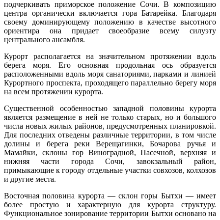
подчеркивать приморское положение Сочи. В композицию
центра органически включается гора Батарейка. Благодаря
своему доминирующему положению в качестве высотного
ориентира она придает своеобразие всему силуэту
центрального ансамбля.
Курорт располагается на значительном протяжении вдоль
берега моря. Его основная продольная ось образуется
расположенными вдоль моря санаториями, парками и линией
Курортного проспекта, проходящего параллельно берегу моря
на всем протяжении курорта.
Существенной особенностью западной половины курорта
является размещение в ней не только старых, но и большого
числа новых жилых районов, предусмотренных планировкой.
Для последних отведены различные территории, в том числе
долины и берега реки Верещагинки, Бочарова ручья и
Мамайки, склоны гор Виноградной, Пасечной, верхняя и
нижняя части города Сочи, завокзальный район,
примыкающие к городу отдельные участки совхозов, колхозов
и другие места.
Восточная половина курорта — склон горы Бытхи — имеет
более простую и характерную для курорта структуру.
Функциональное зонирование территории Бытхи основано на