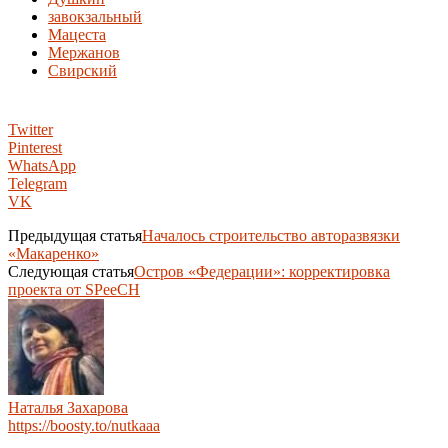
завокзальный
Мацеста
Мержанов
Свирский
Twitter
Pinterest
WhatsApp
Telegram
VK
Предыдущая статья
Началось строительство авторазвязки
«Макаренко»
Следующая статья
Остров «Федерации»: корректировка
проекта от SPeeCH
Наталья Захарова
https://boosty.to/nutkaaa