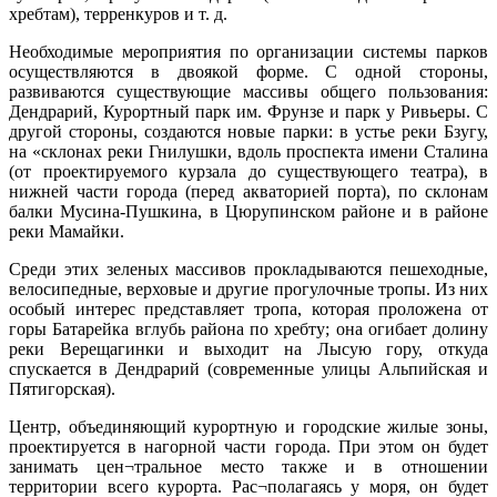
хребтам), терренкуров и т. д.
Необходимые мероприятия по организации системы парков
осуществляются в двоякой форме. С одной стороны,
развиваются существующие массивы общего пользования:
Дендрарий, Курортный парк им. Фрунзе и парк у Ривьеры. С
другой стороны, создаются новые парки: в устье реки Бзугу,
на «склонах реки Гнилушки, вдоль проспекта имени Сталина
(от проектируемого курзала до существующего театра), в
нижней части города (перед акваторией порта), по склонам
балки Мусина-Пушкина, в Цюрупинском районе и в районе
реки Мамайки.
Среди этих зеленых массивов прокладываются пешеходные,
велосипедные, верховые и другие прогулочные тропы. Из них
особый интерес представляет тропа, которая проложена от
горы Батарейка вглубь района по хребту; она огибает долину
реки Верещагинки и выходит на Лысую гору, откуда
спускается в Дендрарий (современные улицы Альпийская и
Пятигорская).
Центр, объединяющий курортную и городские жилые зоны,
проектируется в нагорной части города. При этом он будет
занимать цен¬тральное место также и в отношении
территории всего курорта. Рас¬полагаясь у моря, он будет