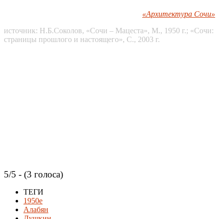
«Архитектура Сочи»
источник: Н.Б.Соколов, «Сочи – Мацеста», М., 1950 г.; «Сочи:
страницы прошлого и настоящего», С., 2003 г.
5/5 - (3 голоса)
ТЕГИ
1950е
Алабян
Душкин