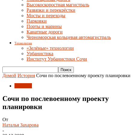
Высокоскоростная магистраль
Развязки и перекрёстки
Мосты и переходы
Парковки
Порты и марины
Канатные дороги
Черноморская кольцевая автомагистраль
Технологии
«Зелёные» технологии
Урбанистика
Институт Урбанистики Сочи
Домой
История
Сочи по послевоенному проекту планировки
История
Сочи по послевоенному проекту
планировки
От
Наталья Захарова
-