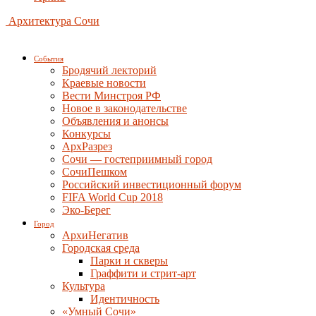
Архитектура Сочи
События
Бродячий лекторий
Краевые новости
Вести Минстроя РФ
Новое в законодательстве
Объявления и анонсы
Конкурсы
АрхРазрез
Сочи — гостеприимный город
СочиПешком
Российский инвестиционный форум
FIFA World Cup 2018
Эко-Берег
Город
АрхиНегатив
Городская среда
Парки и скверы
Граффити и стрит-арт
Культура
Идентичность
«Умный Сочи»