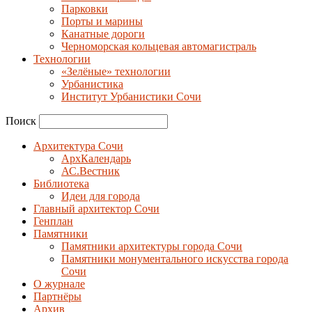
Парковки
Порты и марины
Канатные дороги
Черноморская кольцевая автомагистраль
Технологии
«Зелёные» технологии
Урбанистика
Институт Урбанистики Сочи
Поиск
Архитектура Сочи
АрхКалендарь
АС.Вестник
Библиотека
Идеи для города
Главный архитектор Сочи
Генплан
Памятники
Памятники архитектуры города Сочи
Памятники монументального искусства города
Сочи
О журнале
Партнёры
Архив