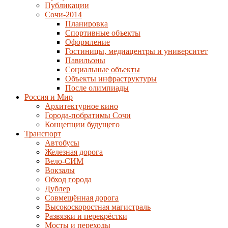
Публикации
Сочи-2014
Планировка
Спортивные объекты
Оформление
Гостиницы, медиацентры и университет
Павильоны
Социальные объекты
Объекты инфраструктуры
После олимпиады
Россия и Мир
Архитектурное кино
Города-побратимы Сочи
Концепции будущего
Транспорт
Автобусы
Железная дорога
Вело-СИМ
Вокзалы
Обход города
Дублер
Совмещённая дорога
Высокоскоростная магистраль
Развязки и перекрёстки
Мосты и переходы