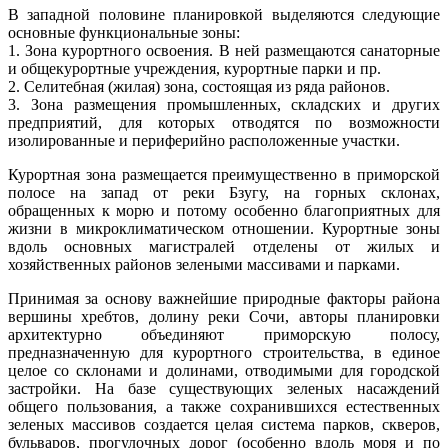
В западной половине планировкой выделяются следующие
основные функциональные зоны:
1. Зона курортного освоения. В ней размещаются санаторные
и общекурортные учреждения, курортные парки и пр.
2. Селитебная (жилая) зона, состоящая из ряда районов.
3. Зона размещения промышленных, складских и других
предприятий, для которых отводятся по возможности
изолированные и периферийно расположенные участки.
Курортная зона размещается преимущественно в приморской
полосе на запад от реки Бзугу, на горных склонах,
обращенных к морю и потому особенно благоприятных для
жизни в микроклиматическом отношении. Курортные зоны
вдоль основных магистралей отделены от жилых и
хозяйственных районов зелеными массивами и парками.
Принимая за основу важнейшие природные факторы района
вершины хребтов, долину реки Сочи, авторы планировки
архитектурно объединяют приморскую полосу,
предназначенную для курортного строительства, в единое
целое со склонами и долинами, отводимыми для городской
застройки. На базе существующих зеленых насаждений
общего пользования, а также сохранившихся естественных
зеленых массивов создается целая система парков, скверов,
бульваров, прогулочных дорог (особенно вдоль моря и по