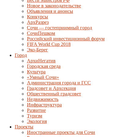
Вести Минстроя РФ
Новое в законодательстве
Объявления и анонсы
Конкурсы
АрхРазрез
Сочи — гостеприимный город
СочиПешком
Российский инвестиционный форум
FIFA World Cup 2018
Эко-Берег
Город
АрхиНегатив
Городская среда
Культура
«Умный Сочи»
Администрация города и ГСС
Градсовет и Архсекция
Общественный градсовет
Недвижимость
Инфраструктура
Развитие
Туризм
Экология
Проекты
Иностранные проекты для Сочи