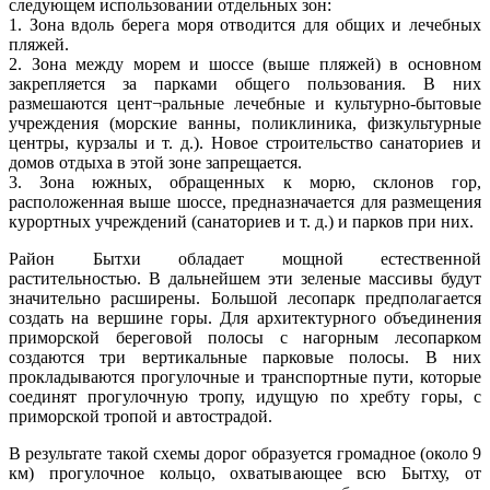
следующем использовании отдельных зон:
1. Зона вдоль берега моря отводится для общих и лечебных
пляжей.
2. Зона между морем и шоссе (выше пляжей) в основном
закрепляется за парками общего пользования. В них
размешаются цент¬ральные лечебные и культурно-бытовые
учреждения (морские ванны, поликлиника, физкультурные
центры, курзалы и т. д.). Новое строительство санаториев и
домов отдыха в этой зоне запрещается.
3. Зона южных, обращенных к морю, склонов гор,
расположенная выше шоссе, предназначается для размещения
курортных учреждений (санаториев и т. д.) и парков при них.
Район Бытхи обладает мощной естественной
растительностью. В дальнейшем эти зеленые массивы будут
значительно расширены. Большой лесопарк предполагается
создать на вершине горы. Для архитектурного объединения
приморской береговой полосы с нагорным лесопарком
создаются три вертикальные парковые полосы. В них
прокладываются прогулочные и транспортные пути, которые
соединят прогулочную тропу, идущую по хребту горы, с
приморской тропой и автострадой.
В результате такой схемы дорог образуется громадное (около 9
км) прогулочное кольцо, охватывающее всю Бытху, от