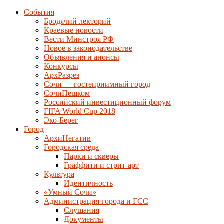
События
Бродячий лекторий
Краевые новости
Вести Минстроя РФ
Новое в законодательстве
Объявления и анонсы
Конкурсы
АрхРазрез
Сочи — гостеприимный город
СочиПешком
Российский инвестиционный форум
FIFA World Cup 2018
Эко-Берег
Город
АрхиНегатив
Городская среда
Парки и скверы
Граффити и стрит-арт
Культура
Идентичность
«Умный Сочи»
Администрация города и ГСС
Слушания
Документы