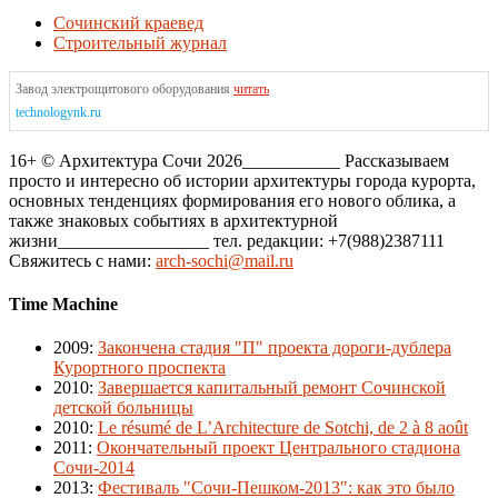
Сочинский краевед
Строительный журнал
Завод электрощитового оборудования
читать
technologynk.ru
16+ © Архитектура Сочи 2026___________ Рассказываем
просто и интересно об истории архитектуры города курорта,
основных тенденциях формирования его нового облика, а
также знаковых событиях в архитектурной
жизни_________________ тел. редакции: +7(988)2387111
Свяжитесь с нами:
arch-sochi@mail.ru
Time Machine
2009
:
Закончена стадия "П" проекта дороги-дублера
Курортного проспекта
2010
:
Завершается капитальный ремонт Сочинской
детской больницы
2010
:
Le résumé de L’Architecture de Sotchi, de 2 à 8 août
2011
:
Окончательный проект Центрального стадиона
Сочи-2014
2013
:
Фестиваль "Сочи-Пешком-2013": как это было