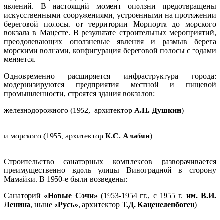
явлений. В настоящий момент оползни предотвращены
искусственными сооружениями, устроенными на протяжении
береговой полосы, от территории Морпорта до морского
вокзала в Мацесте. В результате строительных мероприятий,
преодолевающих оползневые явления и размыв берега
морскими волнами, конфигурация береговой полосы с годами
меняется.
Одновременно расширяется инфраструктура города:
модернизируются предприятия местной и пищевой
промышленности, строятся здания вокзалов:
железнодорожного (1952, архитектор
А.Н. Душкин
)
и морского (1955, архитектор
К.С. Алабян
)
Строительство санаторных комплексов разворачивается
преимущественно вдоль улицы Виноградной в сторону
Мамайки. В 1950-е были возведены:
Санаторий
«Новые Сочи»
(1953-1954 гг., с 1955 г.
им. В.И.
Ленина
, ныне
«Русь»
, архитектор
Т.Д. Каценеленбоген
)