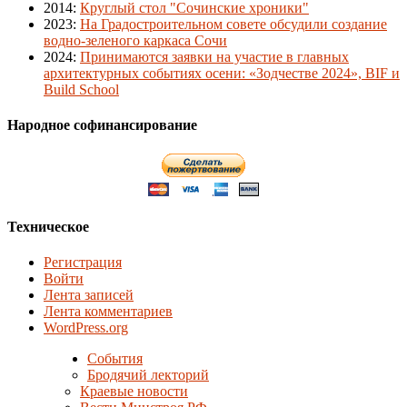
2014
:
Круглый стол "Сочинские хроники"
2023
:
На Градостроительном совете обсудили создание
водно-зеленого каркаса Сочи
2024
:
Принимаются заявки на участие в главных
архитектурных событиях осени: «Зодчестве 2024», BIF и
Build School
Народное софинансирование
Техническое
Регистрация
Войти
Лента записей
Лента комментариев
WordPress.org
События
Бродячий лекторий
Краевые новости