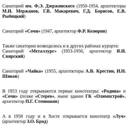
Санаторий
им. Ф.Э. Дзержинского
(1950-1954, архитекторы
М.И. Мержанов, Г.В. Макаревич, Г.Д. Борисов, Е.В.
Рыбицкий
)
Санаторий
«Сочи»
(1947, архитектор
Ф.Р. Козюрин
)
Также санатории возводились и в других районах курорта:
Санаторий
«Металлург»
(1953-1956, архитектор
Я.И.
Свирский
)
Санаторий
«Чайка»
(1955, архитекторы
А.В. Крестин, И.Н.
Шиков
)
В 1953 году открываются первые кинотеатры:
«Родина»
и
«Сочи»
(позже
«Стерео»
, ныне здание
ГК «Олимпстрой»
,
архитектор
П.Г. Стенюшин
)
А в 1958 году и в Хосте открывается кинотеатр
«Луч»
(архитектор
З.О. Брод
)