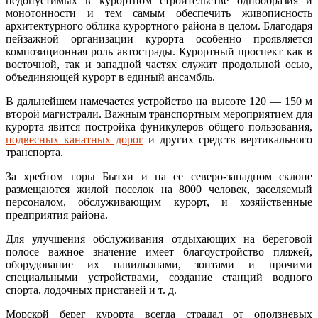
недопустимых в курортном строительстве однообразия и
монотонности и тем самым обеспечить живописность
архитектурного облика курортного района в целом. Благодаря
пейзажной организации курорта особенно проявляется
композиционная роль автострады. Курортный проспект как в
восточной, так и западной частях служит продольной осью,
объединяющей курорт в единый ансамбль.
В дальнейшем намечается устройство на высоте 120 — 150 м
второй магистрали. Важным транспортным мероприятием для
курорта явится постройка фуникулеров общего пользования,
подвесных канатных дорог
и других средств вертикального
транспорта.
За хребтом горы Бытхи и на ее северо-западном склоне
размещаются жилой поселок на 8000 человек, заселяемый
персоналом, обслуживающим курорт, и хозяйственные
предприятия района.
Для улучшения обслуживания отдыхающих на береговой
полосе важное значение имеет благоустройство пляжей,
оборудование их павильонами, зонтами и прочими
специальными устройствами, создание станций водного
спорта, лодочных пристаней и т. д.
Морской берег курорта всегда страдал от оползневых