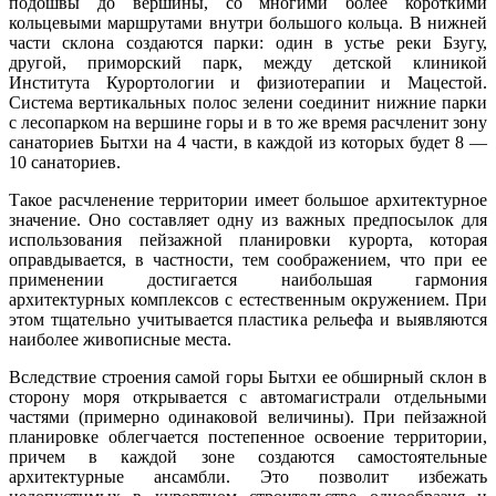
подошвы до вершины, со многими более короткими
кольцевыми маршрутами внутри большого кольца. В нижней
части склона создаются парки: один в устье реки Бзугу,
другой, приморский парк, между детской клиникой
Института Курортологии и физиотерапии и Мацестой.
Система вертикальных полос зелени соединит нижние парки
с лесопарком на вершине горы и в то же время расчленит зону
санаториев Бытхи на 4 части, в каждой из которых будет 8 —
10 санаториев.
Такое расчленение территории имеет большое архитектурное
значение. Оно составляет одну из важных предпосылок для
использования пейзажной планировки курорта, которая
оправдывается, в частности, тем соображением, что при ее
применении достигается наибольшая гармония
архитектурных комплексов с естественным окружением. При
этом тщательно учитывается пластика рельефа и выявляются
наиболее живописные места.
Вследствие строения самой горы Бытхи ее обширный склон в
сторону моря открывается с автомагистрали отдельными
частями (примерно одинаковой величины). При пейзажной
планировке облегчается постепенное освоение территории,
причем в каждой зоне создаются самостоятельные
архитектурные ансамбли. Это позволит избежать