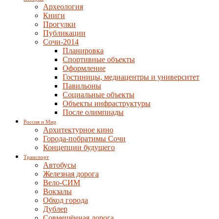
Археология
Книги
Прогулки
Публикации
Сочи-2014
Планировка
Спортивные объекты
Оформление
Гостиницы, медиацентры и университет
Павильоны
Социальные объекты
Объекты инфраструктуры
После олимпиады
Россия и Мир
Архитектурное кино
Города-побратимы Сочи
Концепции будущего
Транспорт
Автобусы
Железная дорога
Вело-СИМ
Вокзалы
Обход города
Дублер
Совмещённая дорога