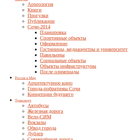
Археология
Книги
Прогулки
Публикации
Сочи-2014
Планировка
Спортивные объекты
Оформление
Гостиницы, медиацентры и университет
Павильоны
Социальные объекты
Объекты инфраструктуры
После олимпиады
Россия и Мир
Архитектурное кино
Города-побратимы Сочи
Концепции будущего
Транспорт
Автобусы
Железная дорога
Вело-СИМ
Вокзалы
Обход города
Дублер
Совмещённая дорога