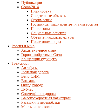
Публикации
Сочи-2014
Планировка
Спортивные объекты
Оформление
Гостиницы, медиацентры и университет
Павильоны
Социальные объекты
Объекты инфраструктуры
После олимпиады
Россия и Мир
Архитектурное кино
Города-побратимы Сочи
Концепции будущего
Транспорт
Автобусы
Железная дорога
Вело-СИМ
Вокзалы
Обход города
Дублер
Совмещённая дорога
Высокоскоростная магистраль
Развязки и перекрёстки
Мосты и переходы