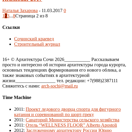
Наталья Захарова
-
11.03.2017
0
1
2
3
...
8
Страница 2 из 8
Ссылки
Сочинский краевед
Строительный журнал
16+ © Архитектура Сочи 2026___________ Рассказываем
просто и интересно об истории архитектуры города курорта,
основных тенденциях формирования его нового облика, а
также знаковых событиях в архитектурной
жизни_________________ тел. редакции: +7(988)2387111
Свяжитесь с нами:
arch-sochi@mail.ru
Time Machine
2011
:
Проект ледового дворца спорта для фигурного
катания и соревнований по шорт-треку
2011
:
Санаторий Министерства сельского хозяйства
2011
:
Отель “WELLNESS FLOOR” Alberto Apostoli
2012
:
Заслуженному архитектору России Юрию