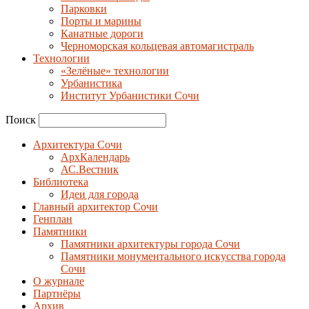
Парковки
Порты и марины
Канатные дороги
Черноморская кольцевая автомагистраль
Технологии
«Зелёные» технологии
Урбанистика
Институт Урбанистики Сочи
Поиск
Архитектура Сочи
АрхКалендарь
АС.Вестник
Библиотека
Идеи для города
Главный архитектор Сочи
Генплан
Памятники
Памятники архитектуры города Сочи
Памятники монументального искусства города
Сочи
О журнале
Партнёры
Архив