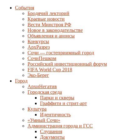
События
Бродячий лекторий
Краевые новости
Вести Минстроя РФ
Новое в законодательстве
Объявления и анонсы
Конкурсы
АрхРазрез
Сочи — гостеприимный город
СочиПешком
Российский инвестиционный форум
FIFA World Cup 2018
Эко-Берег
Город
АрхиНегатив
Городская среда
Парки и скверы
Граффити и стрит-арт
Культура
Идентичность
«Умный Сочи»
Администрация города и ГСС
Слушания
Документы