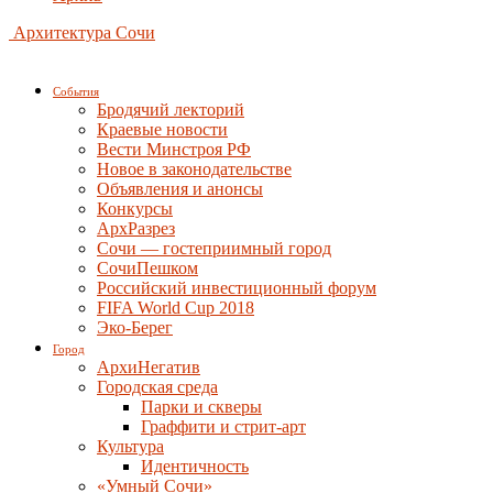
Архитектура Сочи
События
Бродячий лекторий
Краевые новости
Вести Минстроя РФ
Новое в законодательстве
Объявления и анонсы
Конкурсы
АрхРазрез
Сочи — гостеприимный город
СочиПешком
Российский инвестиционный форум
FIFA World Cup 2018
Эко-Берег
Город
АрхиНегатив
Городская среда
Парки и скверы
Граффити и стрит-арт
Культура
Идентичность
«Умный Сочи»