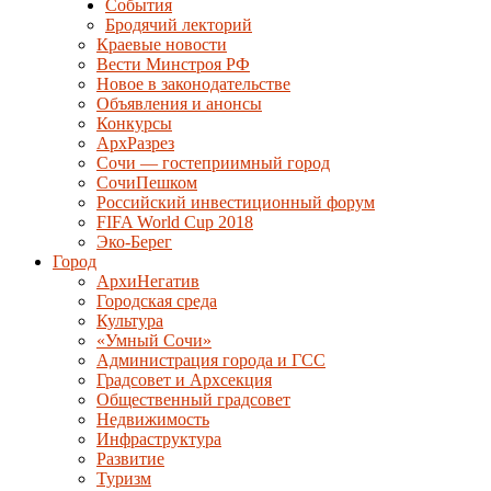
События
Бродячий лекторий
Краевые новости
Вести Минстроя РФ
Новое в законодательстве
Объявления и анонсы
Конкурсы
АрхРазрез
Сочи — гостеприимный город
СочиПешком
Российский инвестиционный форум
FIFA World Cup 2018
Эко-Берег
Город
АрхиНегатив
Городская среда
Культура
«Умный Сочи»
Администрация города и ГСС
Градсовет и Архсекция
Общественный градсовет
Недвижимость
Инфраструктура
Развитие
Туризм