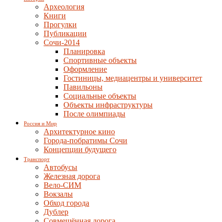
Археология
Книги
Прогулки
Публикации
Сочи-2014
Планировка
Спортивные объекты
Оформление
Гостиницы, медиацентры и университет
Павильоны
Социальные объекты
Объекты инфраструктуры
После олимпиады
Россия и Мир
Архитектурное кино
Города-побратимы Сочи
Концепции будущего
Транспорт
Автобусы
Железная дорога
Вело-СИМ
Вокзалы
Обход города
Дублер
Совмещённая дорога