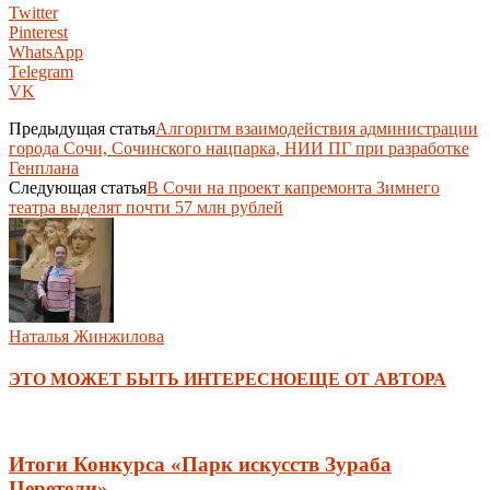
Twitter
Pinterest
WhatsApp
Telegram
VK
Предыдущая статья
Алгоритм взаимодействия администрации
города Сочи, Сочинского нацпарка, НИИ ПГ при разработке
Генплана
Следующая статья
В Сочи на проект капремонта Зимнего
театра выделят почти 57 млн рублей
Наталья Жинжилова
ЭТО МОЖЕТ БЫТЬ ИНТЕРЕСНО
ЕЩЕ ОТ АВТОРА
Итоги Конкурса «Парк искусств Зураба
Церетели»