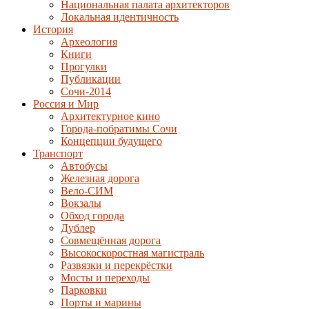
Национальная палата архитекторов
Локальная идентичность
История
Археология
Книги
Прогулки
Публикации
Сочи-2014
Россия и Мир
Архитектурное кино
Города-побратимы Сочи
Концепции будущего
Транспорт
Автобусы
Железная дорога
Вело-СИМ
Вокзалы
Обход города
Дублер
Совмещённая дорога
Высокоскоростная магистраль
Развязки и перекрёстки
Мосты и переходы
Парковки
Порты и марины