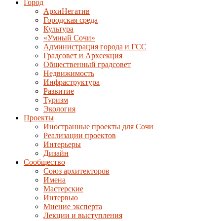
Город
АрхиНегатив
Городская среда
Культура
«Умный Сочи»
Администрация города и ГСС
Градсовет и Архсекция
Общественный градсовет
Недвижимость
Инфраструктура
Развитие
Туризм
Экология
Проекты
Иностранные проекты для Сочи
Реализации проектов
Интерьеры
Дизайн
Сообщество
Союз архитекторов
Имена
Мастерские
Интервью
Мнение эксперта
Лекции и выступления