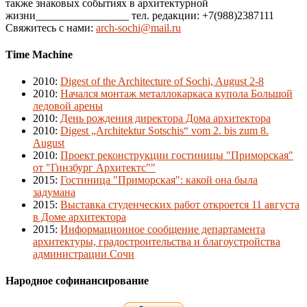
также знаковых событиях в архитектурной
жизни_________________ тел. редакции: +7(988)2387111
Свяжитесь с нами:
arch-sochi@mail.ru
Time Machine
2010
:
Digest of the Architecture of Sochi, August 2-8
2010
:
Начался монтаж металлокаркаса купола Большой
ледовой арены
2010
:
День рождения директора Дома архитектора
2010
:
Digest „Architektur Sotschis“ vom 2. bis zum 8.
August
2010
:
Проект реконструкции гостиницы "Приморская"
от "Гинзбург Архитектс""
2015
:
Гостиница "Приморская": какой она была
задумана
2015
:
Выставка студенческих работ откроется 11 августа
в Доме архитектора
2015
:
Информационное сообщение департамента
архитектуры, градостроительства и благоустройства
администрации Сочи
Народное софинансирование