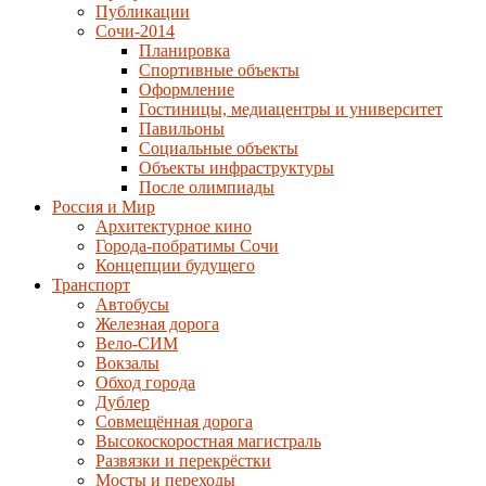
Публикации
Сочи-2014
Планировка
Спортивные объекты
Оформление
Гостиницы, медиацентры и университет
Павильоны
Социальные объекты
Объекты инфраструктуры
После олимпиады
Россия и Мир
Архитектурное кино
Города-побратимы Сочи
Концепции будущего
Транспорт
Автобусы
Железная дорога
Вело-СИМ
Вокзалы
Обход города
Дублер
Совмещённая дорога
Высокоскоростная магистраль
Развязки и перекрёстки
Мосты и переходы