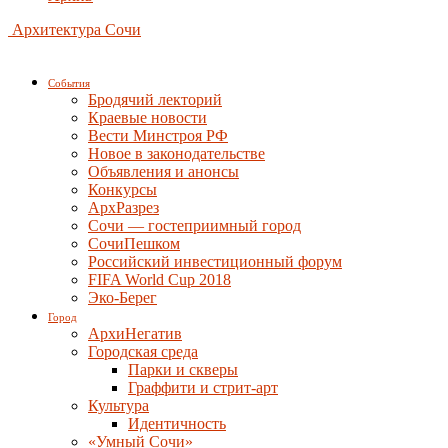
Архитектура Сочи
События
Бродячий лекторий
Краевые новости
Вести Минстроя РФ
Новое в законодательстве
Объявления и анонсы
Конкурсы
АрхРазрез
Сочи — гостеприимный город
СочиПешком
Российский инвестиционный форум
FIFA World Cup 2018
Эко-Берег
Город
АрхиНегатив
Городская среда
Парки и скверы
Граффити и стрит-арт
Культура
Идентичность
«Умный Сочи»