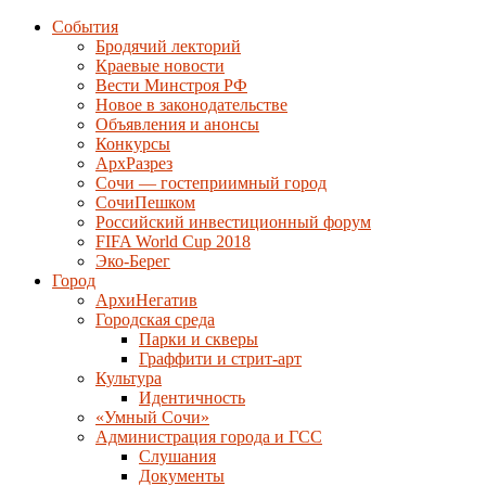
События
Бродячий лекторий
Краевые новости
Вести Минстроя РФ
Новое в законодательстве
Объявления и анонсы
Конкурсы
АрхРазрез
Сочи — гостеприимный город
СочиПешком
Российский инвестиционный форум
FIFA World Cup 2018
Эко-Берег
Город
АрхиНегатив
Городская среда
Парки и скверы
Граффити и стрит-арт
Культура
Идентичность
«Умный Сочи»
Администрация города и ГСС
Слушания
Документы