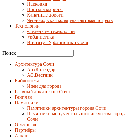
Парковки
Порты и марины
Канатные дороги
Черноморская кольцевая автомагистраль
Технологии
«Зелёные» технологии
Урбанистика
Институт Урбанистики Сочи
Поиск
Архитектура Сочи
АрхКалендарь
АС.Вестник
Библиотека
Идеи для города
Главный архитектор Сочи
Генплан
Памятники
Памятники архитектуры города Сочи
Памятники монументального искусства города
Сочи
О журнале
Партнёры
Архив