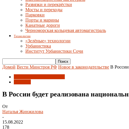
Развязки и перекрёстки
Мосты и переходы
Парковки
Порты и марины
Канатные дороги
Черноморская кольцевая автомагистраль
Технологии
«Зелёные» технологии
Урбанистика
Институт Урбанистики Сочи
Домой
Вести Минстроя РФ
Новое в законодательстве
В России
Новое в законодательстве
Новости
В России будет реализована националь
От
Наталья Жинжилова
-
15.08.2022
178