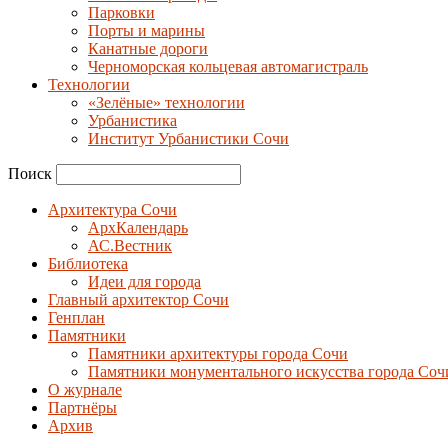
Парковки
Порты и марины
Канатные дороги
Черноморская кольцевая автомагистраль
Технологии
«Зелёные» технологии
Урбанистика
Институт Урбанистики Сочи
Поиск
Архитектура Сочи
АрхКалендарь
АС.Вестник
Библиотека
Идеи для города
Главный архитектор Сочи
Генплан
Памятники
Памятники архитектуры города Сочи
Памятники монументального искусства города Соч
О журнале
Партнёры
Архив