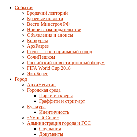
События
Бродячий лекторий
Краевые новости
Вести Минстроя РФ
Новое в законодательстве
Объявления и анонсы
Конкурсы
АрхРазрез
Сочи — гостеприимный город
СочиПешком
Российский инвестиционный форум
FIFA World Cup 2018
Эко-Берег
Город
АрхиНегатив
Городская среда
Парки и скверы
Граффити и стрит-арт
Культура
Идентичность
«Умный Сочи»
Администрация города и ГСС
Слушания
Документы