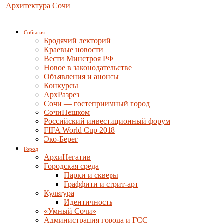
Архитектура Сочи
События
Бродячий лекторий
Краевые новости
Вести Минстроя РФ
Новое в законодательстве
Объявления и анонсы
Конкурсы
АрхРазрез
Сочи — гостеприимный город
СочиПешком
Российский инвестиционный форум
FIFA World Cup 2018
Эко-Берег
Город
АрхиНегатив
Городская среда
Парки и скверы
Граффити и стрит-арт
Культура
Идентичность
«Умный Сочи»
Администрация города и ГСС