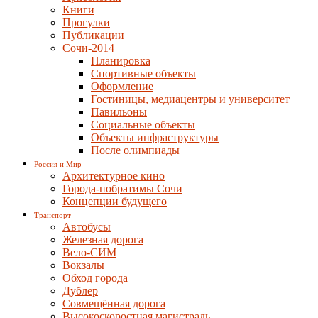
Книги
Прогулки
Публикации
Сочи-2014
Планировка
Спортивные объекты
Оформление
Гостиницы, медиацентры и университет
Павильоны
Социальные объекты
Объекты инфраструктуры
После олимпиады
Россия и Мир
Архитектурное кино
Города-побратимы Сочи
Концепции будущего
Транспорт
Автобусы
Железная дорога
Вело-СИМ
Вокзалы
Обход города
Дублер
Совмещённая дорога
Высокоскоростная магистраль