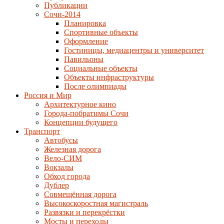
Публикации
Сочи-2014
Планировка
Спортивные объекты
Оформление
Гостиницы, медиацентры и университет
Павильоны
Социальные объекты
Объекты инфраструктуры
После олимпиады
Россия и Мир
Архитектурное кино
Города-побратимы Сочи
Концепции будущего
Транспорт
Автобусы
Железная дорога
Вело-СИМ
Вокзалы
Обход города
Дублер
Совмещённая дорога
Высокоскоростная магистраль
Развязки и перекрёстки
Мосты и переходы