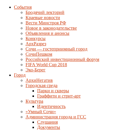
События
Бродячий лекторий
Краевые новости
Вести Минстроя РФ
Новое в законодательстве
Объявления и анонсы
Конкурсы
АрхРазрез
Сочи — гостеприимный город
СочиПешком
Российский инвестиционный форум
FIFA World Cup 2018
Эко-Берег
Город
АрхиНегатив
Городская среда
Парки и скверы
Граффити и стрит-арт
Культура
Идентичность
«Умный Сочи»
Администрация города и ГСС
Слушания
Документы