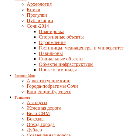
Археология
Книги
Прогулки
Публикации
Сочи-2014
Планировка
Спортивные объекты
Оформление
Гостиницы, медиацентры и университет
Павильоны
Социальные объекты
Объекты инфраструктуры
После олимпиады
Россия и Мир
Архитектурное кино
Города-побратимы Сочи
Концепции будущего
Транспорт
Автобусы
Железная дорога
Вело-СИМ
Вокзалы
Обход города
Дублер
Совмещённая дорога