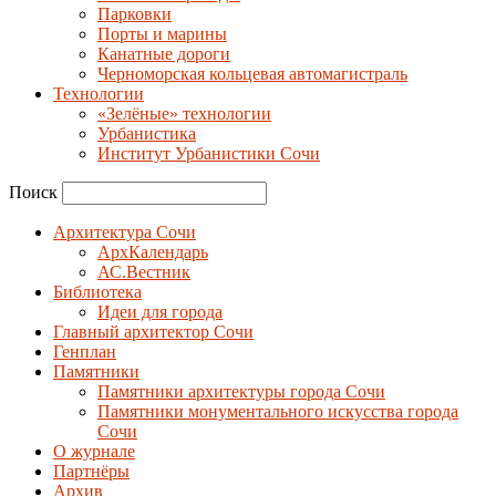
Парковки
Порты и марины
Канатные дороги
Черноморская кольцевая автомагистраль
Технологии
«Зелёные» технологии
Урбанистика
Институт Урбанистики Сочи
Поиск
Архитектура Сочи
АрхКалендарь
АС.Вестник
Библиотека
Идеи для города
Главный архитектор Сочи
Генплан
Памятники
Памятники архитектуры города Сочи
Памятники монументального искусства города
Сочи
О журнале
Партнёры
Архив