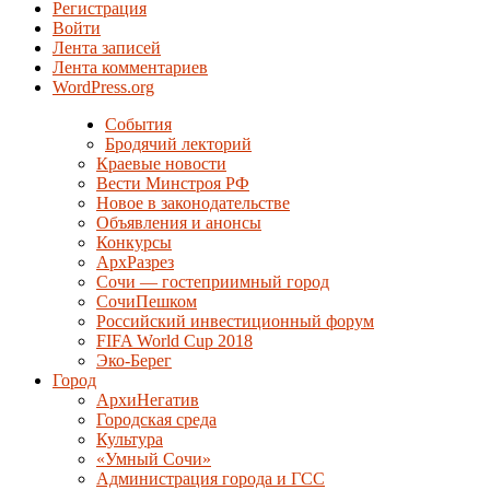
Регистрация
Войти
Лента записей
Лента комментариев
WordPress.org
События
Бродячий лекторий
Краевые новости
Вести Минстроя РФ
Новое в законодательстве
Объявления и анонсы
Конкурсы
АрхРазрез
Сочи — гостеприимный город
СочиПешком
Российский инвестиционный форум
FIFA World Cup 2018
Эко-Берег
Город
АрхиНегатив
Городская среда
Культура
«Умный Сочи»
Администрация города и ГСС