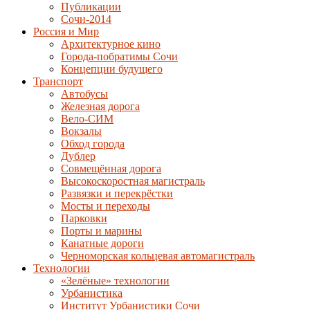
Публикации
Сочи-2014
Россия и Мир
Архитектурное кино
Города-побратимы Сочи
Концепции будущего
Транспорт
Автобусы
Железная дорога
Вело-СИМ
Вокзалы
Обход города
Дублер
Совмещённая дорога
Высокоскоростная магистраль
Развязки и перекрёстки
Мосты и переходы
Парковки
Порты и марины
Канатные дороги
Черноморская кольцевая автомагистраль
Технологии
«Зелёные» технологии
Урбанистика
Институт Урбанистики Сочи