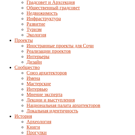
Градсовет и Архсекция
Общественный градсовет
Недвижимость
Инфраструктура
Развитие
Туризм
Экология
Проекты
Иностранные проекты для Сочи
Реализации проектов
Интерьеры
Дизайн
Сообщество
Союз архитекторов
Имена
Мастерские
Интервью
Мнение эксперта
Лекции и выступления
Национальная палата архитекторов
Локальная идентичность
История
Археология
Книги
Прогулки