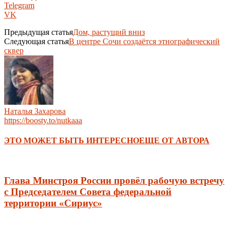
Telegram
VK
Предыдущая статья
Дом, растущий вниз
Следующая статья
В центре Сочи создаётся этнографический
сквер
Наталья Захарова
https://boosty.to/nutkaaa
ЭТО МОЖЕТ БЫТЬ ИНТЕРЕСНО
ЕЩЕ ОТ АВТОРА
Глава Минстроя России провёл рабочую встречу
c Председателем Совета федеральной
территории «Сириус»