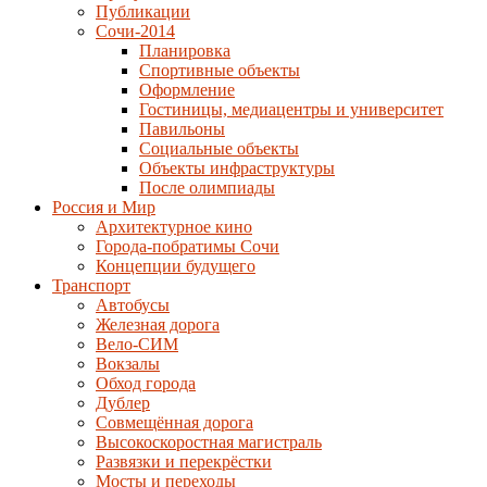
Публикации
Сочи-2014
Планировка
Спортивные объекты
Оформление
Гостиницы, медиацентры и университет
Павильоны
Социальные объекты
Объекты инфраструктуры
После олимпиады
Россия и Мир
Архитектурное кино
Города-побратимы Сочи
Концепции будущего
Транспорт
Автобусы
Железная дорога
Вело-СИМ
Вокзалы
Обход города
Дублер
Совмещённая дорога
Высокоскоростная магистраль
Развязки и перекрёстки
Мосты и переходы