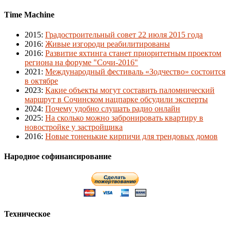
Time Machine
2015
:
Градостроительный совет 22 июля 2015 года
2016
:
Живые изгороди реабилитированы
2016
:
Развитие яхтинга станет приоритетным проектом
региона на форуме "Сочи-2016"
2021
:
Международный фестиваль «Зодчество» состоится
в октябре
2023
:
Какие объекты могут составить паломнический
маршрут в Сочинском нацпарке обсудили эксперты
2024
:
Почему удобно слушать радио онлайн
2025
:
На сколько можно забронировать квартиру в
новостройке у застройщика
2016
:
Новые тоненькие кирпичи для трендовых домов
Народное софинансирование
Техническое