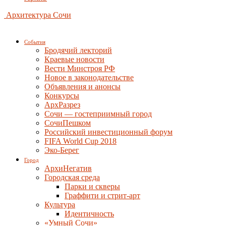
Архитектура Сочи
События
Бродячий лекторий
Краевые новости
Вести Минстроя РФ
Новое в законодательстве
Объявления и анонсы
Конкурсы
АрхРазрез
Сочи — гостеприимный город
СочиПешком
Российский инвестиционный форум
FIFA World Cup 2018
Эко-Берег
Город
АрхиНегатив
Городская среда
Парки и скверы
Граффити и стрит-арт
Культура
Идентичность
«Умный Сочи»