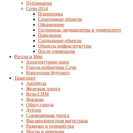
Публикации
Сочи-2014
Планировка
Спортивные объекты
Оформление
Гостиницы, медиацентры и университет
Павильоны
Социальные объекты
Объекты инфраструктуры
После олимпиады
Россия и Мир
Архитектурное кино
Города-побратимы Сочи
Концепции будущего
Транспорт
Автобусы
Железная дорога
Вело-СИМ
Вокзалы
Обход города
Дублер
Совмещённая дорога
Высокоскоростная магистраль
Развязки и перекрёстки
Мосты и переходы