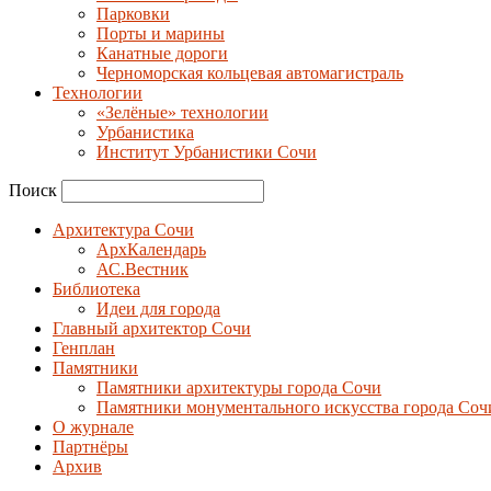
Парковки
Порты и марины
Канатные дороги
Черноморская кольцевая автомагистраль
Технологии
«Зелёные» технологии
Урбанистика
Институт Урбанистики Сочи
Поиск
Архитектура Сочи
АрхКалендарь
АС.Вестник
Библиотека
Идеи для города
Главный архитектор Сочи
Генплан
Памятники
Памятники архитектуры города Сочи
Памятники монументального искусства города Соч
О журнале
Партнёры
Архив