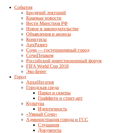
События
Бродячий лекторий
Краевые новости
Вести Минстроя РФ
Новое в законодательстве
Объявления и анонсы
Конкурсы
АрхРазрез
Сочи — гостеприимный город
СочиПешком
Российский инвестиционный форум
FIFA World Cup 2018
Эко-Берег
Город
АрхиНегатив
Городская среда
Парки и скверы
Граффити и стрит-арт
Культура
Идентичность
«Умный Сочи»
Администрация города и ГСС
Слушания
Документы