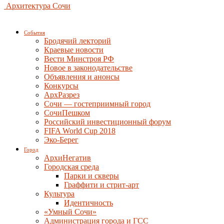
Архитектура Сочи
События
Бродячий лекторий
Краевые новости
Вести Минстроя РФ
Новое в законодательстве
Объявления и анонсы
Конкурсы
АрхРазрез
Сочи — гостеприимный город
СочиПешком
Российский инвестиционный форум
FIFA World Cup 2018
Эко-Берег
Город
АрхиНегатив
Городская среда
Парки и скверы
Граффити и стрит-арт
Культура
Идентичность
«Умный Сочи»
Администрация города и ГСС