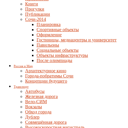
Книги
Прогулки
Публикации
Сочи-2014
Планировка
Спортивные объекты
Оформление
Гостиницы, медиацентры и университет
Павильоны
Социальные объекты
Объекты инфраструктуры
После олимпиады
Россия и Мир
Архитектурное кино
Города-побратимы Сочи
Концепции будущего
Транспорт
Автобусы
Железная дорога
Вело-СИМ
Вокзалы
Обход города
Дублер
Совмещённая дорога
Высокоскоростная магистраль