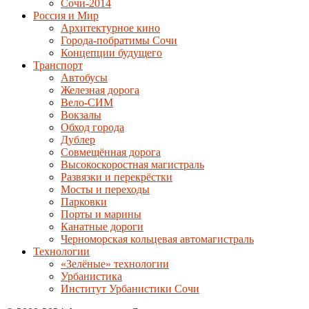
Сочи-2014
Россия и Мир
Архитектурное кино
Города-побратимы Сочи
Концепции будущего
Транспорт
Автобусы
Железная дорога
Вело-СИМ
Вокзалы
Обход города
Дублер
Совмещённая дорога
Высокоскоростная магистраль
Развязки и перекрёстки
Мосты и переходы
Парковки
Порты и марины
Канатные дороги
Черноморская кольцевая автомагистраль
Технологии
«Зелёные» технологии
Урбанистика
Институт Урбанистики Сочи