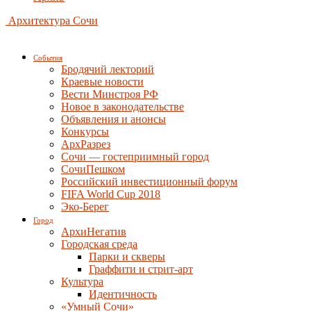
Архитектура Сочи
События
Бродячий лекторий
Краевые новости
Вести Минстроя РФ
Новое в законодательстве
Объявления и анонсы
Конкурсы
АрхРазрез
Сочи — гостеприимный город
СочиПешком
Российский инвестиционный форум
FIFA World Cup 2018
Эко-Берег
Город
АрхиНегатив
Городская среда
Парки и скверы
Граффити и стрит-арт
Культура
Идентичность
«Умный Сочи»