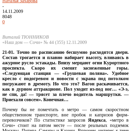
Наталья Захарова
-
14.11.2009
8048
0
Виталий ТЮННИКОВ
«Наш дом — Сочи» № 44 (355) 12.11.2009
21-01. Точно по расписанию бесшумно расходятся двери.
Состав трогается и плавно набирает высоту, вливаясь в
ажурное русло эстакады. Внизу мерцают огни Курортного
проспекта. Скоро их сменят заснеженные горы.
«Следующая станция — «Грушевая поляна». Удобное
кресло с подогревом и новости с экрана под потолком
погружают в дремоту. Но что это? Вагон раскачивается,
как в дурном аттракционе. Пол уходит из-под ног… «Э-э,
не спи, да! — трясет за плечо водитель маршрутки. —
Приехали совсем». Конечная…
Почему бы не помечтать о метро — самом скоростном
общественном транспорте, вне пробок и капризов фирм-
перевозчиков? По статистике запросов
Яндекса
, «метро в
Сочи» стоит на пятом месте — после реальных подземок
Москвы, Питера, Самары и Казани. Впрочем, интерес к теме