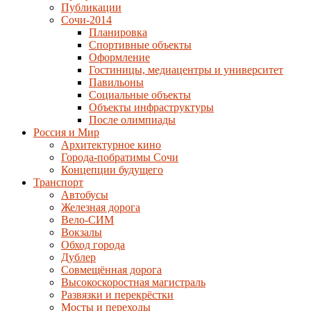
Публикации
Сочи-2014
Планировка
Спортивные объекты
Оформление
Гостиницы, медиацентры и университет
Павильоны
Социальные объекты
Объекты инфраструктуры
После олимпиады
Россия и Мир
Архитектурное кино
Города-побратимы Сочи
Концепции будущего
Транспорт
Автобусы
Железная дорога
Вело-СИМ
Вокзалы
Обход города
Дублер
Совмещённая дорога
Высокоскоростная магистраль
Развязки и перекрёстки
Мосты и переходы