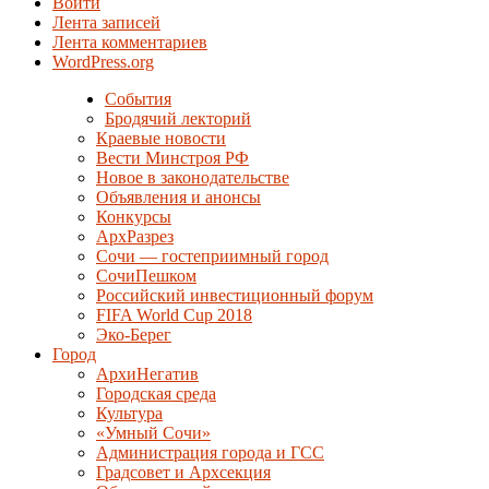
Войти
Лента записей
Лента комментариев
WordPress.org
События
Бродячий лекторий
Краевые новости
Вести Минстроя РФ
Новое в законодательстве
Объявления и анонсы
Конкурсы
АрхРазрез
Сочи — гостеприимный город
СочиПешком
Российский инвестиционный форум
FIFA World Cup 2018
Эко-Берег
Город
АрхиНегатив
Городская среда
Культура
«Умный Сочи»
Администрация города и ГСС
Градсовет и Архсекция