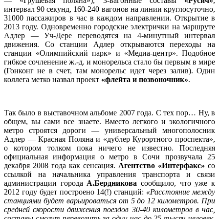
— «Грушевая поляна»), 3-вагонные составы
«Русич»
,
интервал 90 секунд, 160-240 вагонов на линии круглосуточно,
31000 пассажиров в час в каждом направлении. Открытие в
2013 году. Одновременно городские электрички на маршруте
Адлер — Уч-Дере переводятся на 4-минутный интервал
движения. Со станции Адлер открываются переходы на
станции «Олимпийский парк» и «Медиа-центр». Подобное
гибкое сочленение ж.-д. и монорельса стало бы первым в мире
(Гонконг не в счет, там монорельс идет через залив). Один
коллега метко назвал проект
«флейта и позвоночник»
.
Так было в выставочном альбоме 2007 года. С тех пор… Ну, в
общем, вы сами все знаете. Вместо легкого и экологичного
метро строятся дороги — универсальный многополосник
Адлер — Красная Поляна и «дублер Курортного проспекта»,
о котором толком пока ничего не известно. Последняя
официальная информация о метро в Сочи прозвучала 25
декабря 2008 года как сенсация.
Агентство «Интерфакс»
со
ссылкой на начальника управления транспорта и связи
администрации города
А.Бердникова
сообщило, что уже к
2012 году будет построено 14(!) станций:
«Расстояние между
станциями будет варьироваться от 5 до 12 километров. При
средней скорости движения поездов 30-40 километров в час,
составы смогут перевозить за один час до 25 тысяч человек.