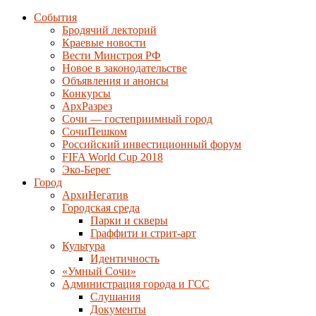
События
Бродячий лекторий
Краевые новости
Вести Минстроя РФ
Новое в законодательстве
Объявления и анонсы
Конкурсы
АрхРазрез
Сочи — гостеприимный город
СочиПешком
Российский инвестиционный форум
FIFA World Cup 2018
Эко-Берег
Город
АрхиНегатив
Городская среда
Парки и скверы
Граффити и стрит-арт
Культура
Идентичность
«Умный Сочи»
Администрация города и ГСС
Слушания
Документы