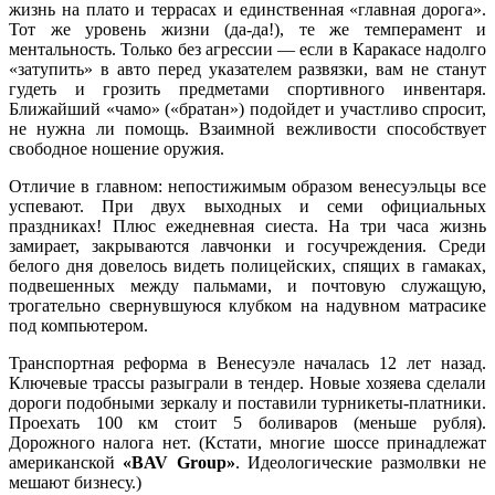
жизнь на плато и террасах и единственная «главная дорога».
Тот же уровень жизни (да-да!), те же темперамент и
ментальность. Только без агрессии — если в Каракасе надолго
«затупить» в авто перед указателем развязки, вам не станут
гудеть и грозить предметами спортивного инвентаря.
Ближайший «чамо» («братан») подойдет и участливо спросит,
не нужна ли помощь. Взаимной вежливости способствует
свободное ношение оружия.
Отличие в главном: непостижимым образом венесуэльцы все
успевают. При двух выходных и семи официальных
праздниках! Плюс ежедневная сиеста. На три часа жизнь
замирает, закрываются лавчонки и госучреждения. Среди
белого дня довелось видеть полицейских, спящих в гамаках,
подвешенных между пальмами, и почтовую служащую,
трогательно свернувшуюся клубком на надувном матрасике
под компьютером.
Транспортная реформа в Венесуэле началась 12 лет назад.
Ключевые трассы разыграли в тендер. Новые хозяева сделали
дороги подобными зеркалу и поставили турникеты-платники.
Проехать 100 км стоит 5 боливаров (меньше рубля).
Дорожного налога нет. (Кстати, многие шоссе принадлежат
американской
«BAV Group»
. Идеологические размолвки не
мешают бизнесу.)