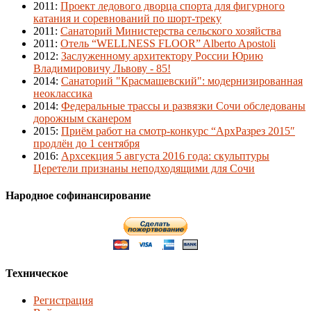
2011
:
Проект ледового дворца спорта для фигурного
катания и соревнований по шорт-треку
2011
:
Санаторий Министерства сельского хозяйства
2011
:
Отель “WELLNESS FLOOR” Alberto Apostoli
2012
:
Заслуженному архитектору России Юрию
Владимировичу Львову - 85!
2014
:
Санаторий "Красмашевский": модернизированная
неоклассика
2014
:
Федеральные трассы и развязки Сочи обследованы
дорожным сканером
2015
:
Приём работ на смотр-конкурс “АрхРазрез 2015″
продлён до 1 сентября
2016
:
Архсекция 5 августа 2016 года: скульптуры
Церетели признаны неподходящими для Сочи
Народное софинансирование
Техническое
Регистрация