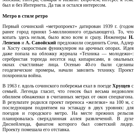
был и без Интернета. Да так и остался интересом.
Метро в стиле ретро
Первый сочинский «метропроект» датирован 1939 г. (годом
ранее город принял 5-миллионного отдыхающего). То, что
копать здесь нельзя, было ясно всем и сразу. Инженеры
Н.
Лепехов
и
А. Савойский
предложили соединить Сочи, Адлер
и Хосту скоростным фуникулером на арочных опорах. Идея
даже попала на обложку журнала «Техника — молодежи»:
серебристая торпеда несется над кипарисами, в овальных
окнах счастливые лица. Осенью 40-го были сделаны
геодезические промеры, начали завозить технику. Проект
похоронила война.
В 1963 г. вдоль сочинского побережья ехал в поезде
Хрущев
с
семьей. Легенда гласит, что генсек был весьма недоволен
обилием обнаженки в считанных метрах от окон спецвагона.
В результате родился проект переноса «железки» на 100 м, с
последующим поднятием на эстакаду в двух уровнях: для
поездов и городского метро. На месте прежних рельсов
планировалась сверхдлинная аллея развлечений. В духе
Диснейленда, фанатом которого был советский лидер.
Проекту помешала его отставка.