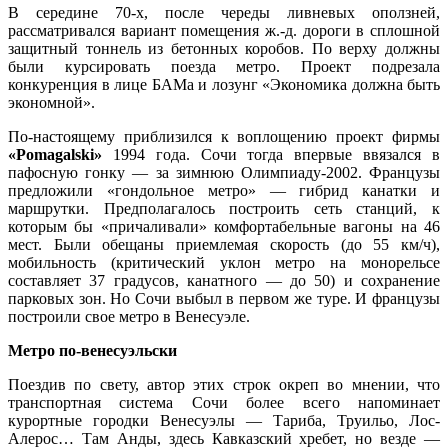
В середине 70-х, после череды ливневых оползней,
рассматривался вариант помещения ж.-д. дороги в сплошной
защитный тоннель из бетонных коробов. По верху должны
были курсировать поезда метро. Проект подрезала
конкуренция в лице БАМа и лозунг «Экономика должна быть
экономной».
По-настоящему приблизился к воплощению проект фирмы
«Pomagalski»
1994 года. Сочи тогда впервые ввязался в
пафосную гонку — за зимнюю Олимпиаду-2002. Французы
предложили «гондольное метро» — гибрид канатки и
маршрутки. Предполагалось построить сеть станций, к
которым бы «причаливали» комфортабельные вагоны на 46
мест. Были обещаны приемлемая скорость (до 55 км/ч),
мобильность (критический уклон метро на монорельсе
составляет 37 градусов, канатного — до 50) и сохранение
парковых зон. Но Сочи выбыл в первом же туре. И французы
построили свое метро в Венесуэле.
Метро по-венесуэльски
Поездив по свету, автор этих строк окреп во мнении, что
транспортная система Сочи более всего напоминает
курортные городки Венесуэлы — Тариба, Труильо, Лос-
Алерос… Там Анды, здесь Кавказский хребет, но везде —