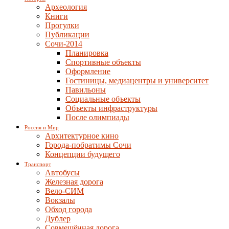
Археология
Книги
Прогулки
Публикации
Сочи-2014
Планировка
Спортивные объекты
Оформление
Гостиницы, медиацентры и университет
Павильоны
Социальные объекты
Объекты инфраструктуры
После олимпиады
Россия и Мир
Архитектурное кино
Города-побратимы Сочи
Концепции будущего
Транспорт
Автобусы
Железная дорога
Вело-СИМ
Вокзалы
Обход города
Дублер
Совмещённая дорога