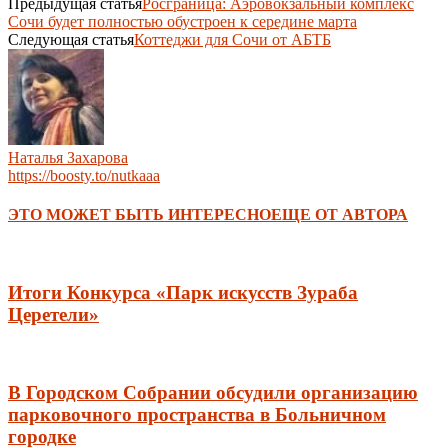
Предыдущая статья
Росграница: Аэровокзальный комплекс
Сочи будет полностью обустроен к середине марта
Следующая статья
Коттеджи для Сочи от АБТБ
Наталья Захарова
https://boosty.to/nutkaaa
ЭТО МОЖЕТ БЫТЬ ИНТЕРЕСНО
ЕЩЕ ОТ АВТОРА
Итоги Конкурса «Парк искусств Зураба
Церетели»
В Городском Собрании обсудили организацию
парковочного пространства в Больничном
городке