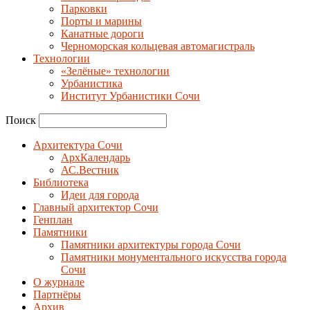
Парковки
Порты и марины
Канатные дороги
Черноморская кольцевая автомагистраль
Технологии
«Зелёные» технологии
Урбанистика
Институт Урбанистики Сочи
Поиск
Архитектура Сочи
АрхКалендарь
АС.Вестник
Библиотека
Идеи для города
Главный архитектор Сочи
Генплан
Памятники
Памятники архитектуры города Сочи
Памятники монументального искусства города
Сочи
О журнале
Партнёры
Архив