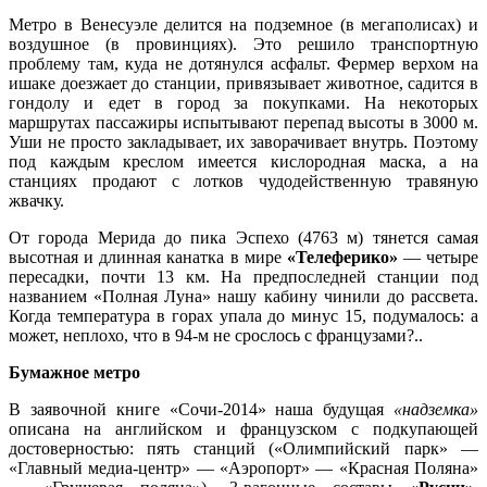
Метро в Венесуэле делится на подземное (в мегаполисах) и
воздушное (в провинциях). Это решило транспортную
проблему там, куда не дотянулся асфальт. Фермер верхом на
ишаке доезжает до станции, привязывает животное, садится в
гондолу и едет в город за покупками. На некоторых
маршрутах пассажиры испытывают перепад высоты в 3000 м.
Уши не просто закладывает, их заворачивает внутрь. Поэтому
под каждым креслом имеется кислородная маска, а на
станциях продают с лотков чудодейственную травяную
жвачку.
От города Мерида до пика Эспехо (4763 м) тянется самая
высотная и длинная канатка в мире
«Телеферико»
— четыре
пересадки, почти 13 км. На предпоследней станции под
названием «Полная Луна» нашу кабину чинили до рассвета.
Когда температура в горах упала до минус 15, подумалось: а
может, неплохо, что в 94-м не срослось с французами?..
Бумажное метро
В заявочной книге «Сочи-2014» наша будущая
«надземка»
описана на английском и французском с подкупающей
достоверностью: пять станций («Олимпийский парк» —
«Главный медиа-центр» — «Аэропорт» — «Красная Поляна»