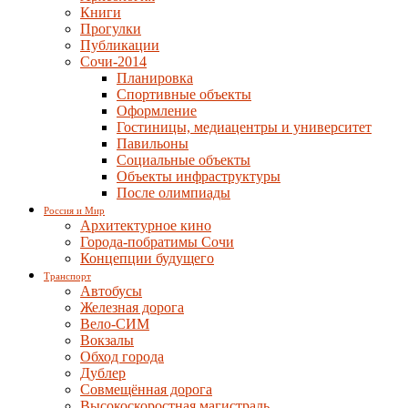
Книги
Прогулки
Публикации
Сочи-2014
Планировка
Спортивные объекты
Оформление
Гостиницы, медиацентры и университет
Павильоны
Социальные объекты
Объекты инфраструктуры
После олимпиады
Россия и Мир
Архитектурное кино
Города-побратимы Сочи
Концепции будущего
Транспорт
Автобусы
Железная дорога
Вело-СИМ
Вокзалы
Обход города
Дублер
Совмещённая дорога
Высокоскоростная магистраль