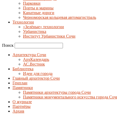
Парковки
Порты и марины
Канатные дороги
Черноморская кольцевая автомагистраль
Технологии
«Зелёные» технологии
Урбанистика
Институт Урбанистики Сочи
Поиск
Архитектура Сочи
АрхКалендарь
АС.Вестник
Библиотека
Идеи для города
Главный архитектор Сочи
Генплан
Памятники
Памятники архитектуры города Сочи
Памятники монументального искусства города Соч
О журнале
Партнёры
Архив