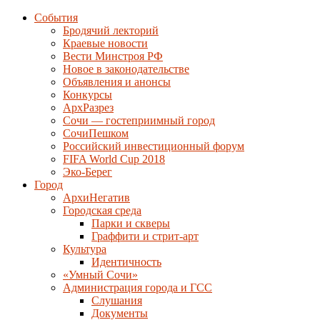
События
Бродячий лекторий
Краевые новости
Вести Минстроя РФ
Новое в законодательстве
Объявления и анонсы
Конкурсы
АрхРазрез
Сочи — гостеприимный город
СочиПешком
Российский инвестиционный форум
FIFA World Cup 2018
Эко-Берег
Город
АрхиНегатив
Городская среда
Парки и скверы
Граффити и стрит-арт
Культура
Идентичность
«Умный Сочи»
Администрация города и ГСС
Слушания
Документы