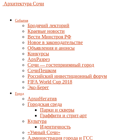
Архитектура Сочи
События
Бродячий лекторий
Краевые новости
Вести Минстроя РФ
Новое в законодательстве
Объявления и анонсы
Конкурсы
АрхРазрез
Сочи — гостеприимный город
СочиПешком
Российский инвестиционный форум
FIFA World Cup 2018
Эко-Берег
Город
АрхиНегатив
Городская среда
Парки и скверы
Граффити и стрит-арт
Культура
Идентичность
«Умный Сочи»
Администрация города и ГСС