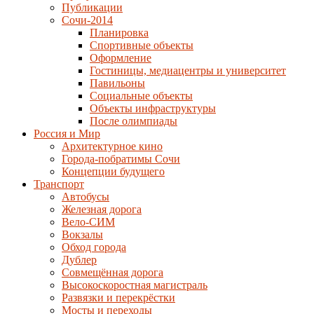
Публикации
Сочи-2014
Планировка
Спортивные объекты
Оформление
Гостиницы, медиацентры и университет
Павильоны
Социальные объекты
Объекты инфраструктуры
После олимпиады
Россия и Мир
Архитектурное кино
Города-побратимы Сочи
Концепции будущего
Транспорт
Автобусы
Железная дорога
Вело-СИМ
Вокзалы
Обход города
Дублер
Совмещённая дорога
Высокоскоростная магистраль
Развязки и перекрёстки
Мосты и переходы