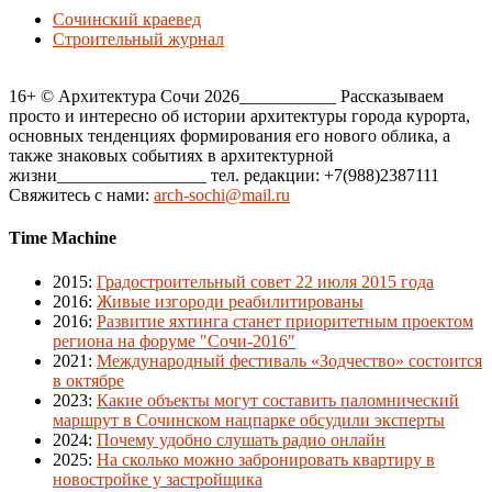
Сочинский краевед
Строительный журнал
16+ © Архитектура Сочи 2026___________ Рассказываем
просто и интересно об истории архитектуры города курорта,
основных тенденциях формирования его нового облика, а
также знаковых событиях в архитектурной
жизни_________________ тел. редакции: +7(988)2387111
Свяжитесь с нами:
arch-sochi@mail.ru
Time Machine
2015
:
Градостроительный совет 22 июля 2015 года
2016
:
Живые изгороди реабилитированы
2016
:
Развитие яхтинга станет приоритетным проектом
региона на форуме "Сочи-2016"
2021
:
Международный фестиваль «Зодчество» состоится
в октябре
2023
:
Какие объекты могут составить паломнический
маршрут в Сочинском нацпарке обсудили эксперты
2024
:
Почему удобно слушать радио онлайн
2025
:
На сколько можно забронировать квартиру в
новостройке у застройщика