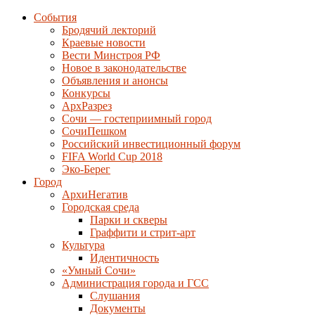
События
Бродячий лекторий
Краевые новости
Вести Минстроя РФ
Новое в законодательстве
Объявления и анонсы
Конкурсы
АрхРазрез
Сочи — гостеприимный город
СочиПешком
Российский инвестиционный форум
FIFA World Cup 2018
Эко-Берег
Город
АрхиНегатив
Городская среда
Парки и скверы
Граффити и стрит-арт
Культура
Идентичность
«Умный Сочи»
Администрация города и ГСС
Слушания
Документы