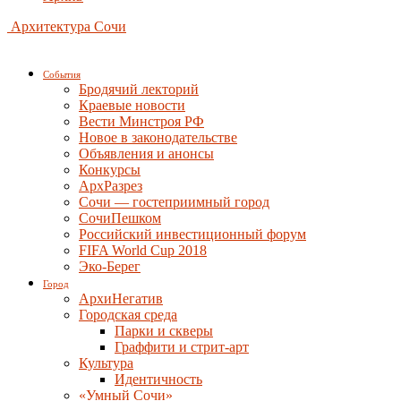
Архитектура Сочи
События
Бродячий лекторий
Краевые новости
Вести Минстроя РФ
Новое в законодательстве
Объявления и анонсы
Конкурсы
АрхРазрез
Сочи — гостеприимный город
СочиПешком
Российский инвестиционный форум
FIFA World Cup 2018
Эко-Берег
Город
АрхиНегатив
Городская среда
Парки и скверы
Граффити и стрит-арт
Культура
Идентичность
«Умный Сочи»