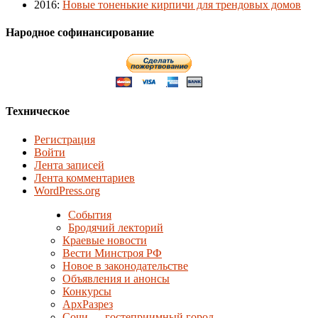
2016
:
Новые тоненькие кирпичи для трендовых домов
Народное софинансирование
Техническое
Регистрация
Войти
Лента записей
Лента комментариев
WordPress.org
События
Бродячий лекторий
Краевые новости
Вести Минстроя РФ
Новое в законодательстве
Объявления и анонсы
Конкурсы
АрхРазрез
Сочи — гостеприимный город