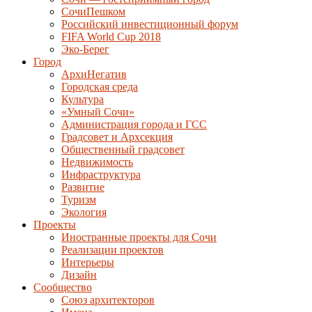
СочиПешком
Российский инвестиционный форум
FIFA World Cup 2018
Эко-Берег
Город
АрхиНегатив
Городская среда
Культура
«Умный Сочи»
Администрация города и ГСС
Градсовет и Архсекция
Общественный градсовет
Недвижимость
Инфраструктура
Развитие
Туризм
Экология
Проекты
Иностранные проекты для Сочи
Реализации проектов
Интерьеры
Дизайн
Сообщество
Союз архитекторов