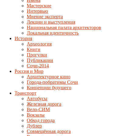
Имена
Мастерские
Интервью
Мнение эксперта
Лекции и выступления
Национальная палата архитекторов
Локальная идентичность
История
Археология
Книги
Прогулки
Публикации
Сочи-2014
Россия и Мир
Архитектурное кино
Города-побратимы Сочи
Концепции будущего
Транспорт
Автобусы
Железная дорога
Вело-СИМ
Вокзалы
Обход города
Дублер
Совмещённая дорога