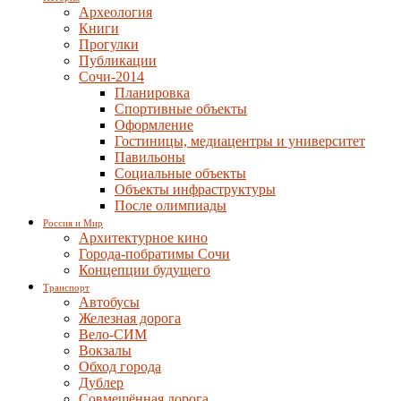
Археология
Книги
Прогулки
Публикации
Сочи-2014
Планировка
Спортивные объекты
Оформление
Гостиницы, медиацентры и университет
Павильоны
Социальные объекты
Объекты инфраструктуры
После олимпиады
Россия и Мир
Архитектурное кино
Города-побратимы Сочи
Концепции будущего
Транспорт
Автобусы
Железная дорога
Вело-СИМ
Вокзалы
Обход города
Дублер
Совмещённая дорога