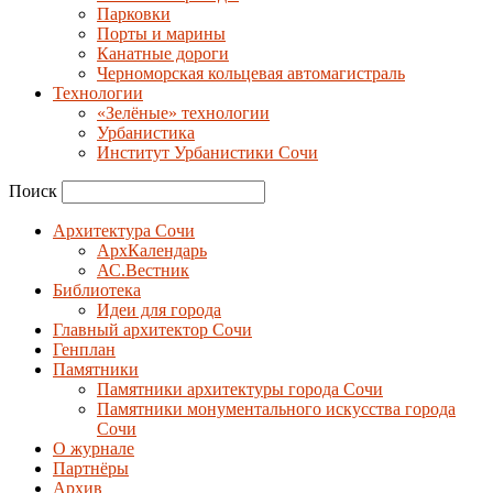
Парковки
Порты и марины
Канатные дороги
Черноморская кольцевая автомагистраль
Технологии
«Зелёные» технологии
Урбанистика
Институт Урбанистики Сочи
Поиск
Архитектура Сочи
АрхКалендарь
АС.Вестник
Библиотека
Идеи для города
Главный архитектор Сочи
Генплан
Памятники
Памятники архитектуры города Сочи
Памятники монументального искусства города
Сочи
О журнале
Партнёры
Архив