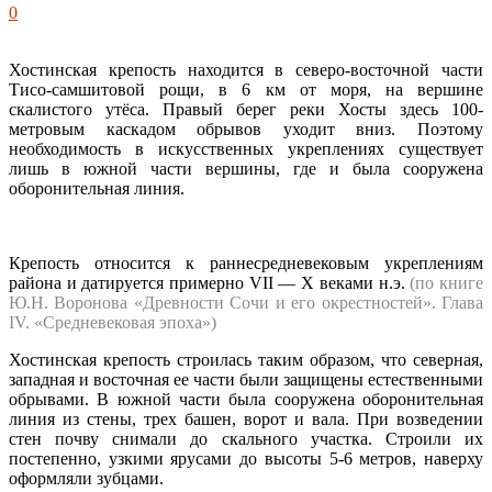
0
Хостинская крепость находится в северо-восточной части
Тисо-самшитовой рощи, в 6 км от моря, на вершине
скалистого утёса. Правый берег реки Хосты здесь 100-
метровым каскадом обрывов уходит вниз. Поэтому
необходимость в искусственных укреплениях существует
лишь в южной части вершины, где и была сооружена
оборонительная линия.
Крепость относится к раннесредневековым укреплениям
района и датируется примерно VII — X веками н.э.
(по книге
Ю.Н. Воронова «Древности Сочи и его окрестностей». Глава
IV. «Средневековая эпоха»)
Хостинская крепость строилась таким образом, что северная,
западная и восточная ее части были защищены естественными
обрывами. В южной части была сооружена оборонительная
линия из стены, трех башен, ворот и вала. При возведении
стен почву снимали до скального участка. Строили их
постепенно, узкими ярусами до высоты 5-6 метров, наверху
оформляли зубцами.