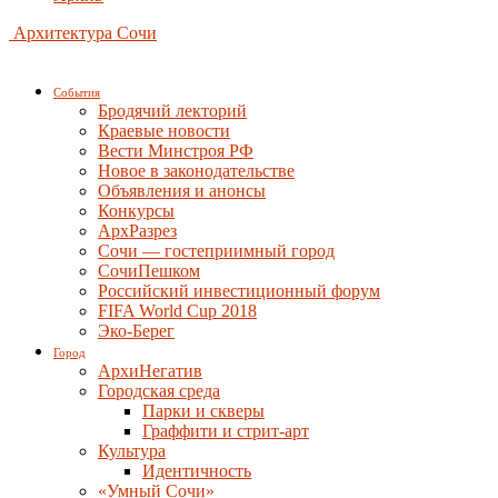
Архитектура Сочи
События
Бродячий лекторий
Краевые новости
Вести Минстроя РФ
Новое в законодательстве
Объявления и анонсы
Конкурсы
АрхРазрез
Сочи — гостеприимный город
СочиПешком
Российский инвестиционный форум
FIFA World Cup 2018
Эко-Берег
Город
АрхиНегатив
Городская среда
Парки и скверы
Граффити и стрит-арт
Культура
Идентичность
«Умный Сочи»