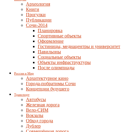
Археология
Книги
Прогулки
Публикации
Сочи-2014
Планировка
Спортивные объекты
Оформление
Гостиницы, медиацентры и университет
Павильоны
Социальные объекты
Объекты инфраструктуры
После олимпиады
Россия и Мир
Архитектурное кино
Города-побратимы Сочи
Концепции будущего
Транспорт
Автобусы
Железная дорога
Вело-СИМ
Вокзалы
Обход города
Дублер
Совмещённая дорога