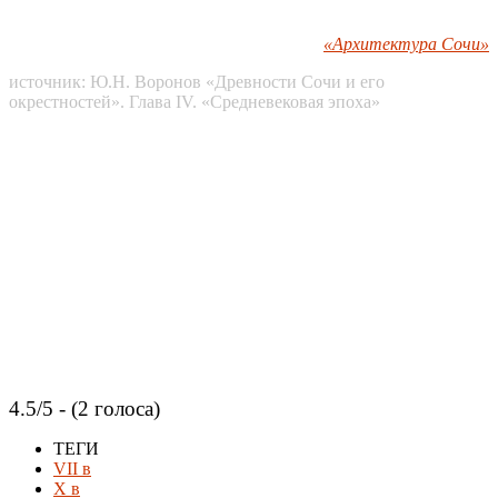
«Архитектура Сочи»
источник: Ю.Н. Воронов «Древности Сочи и его
окрестностей». Глава IV. «Средневековая эпоха»
4.5/5 - (2 голоса)
ТЕГИ
VII в
X в