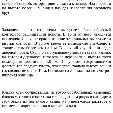
северной стеной, которая тянется затем к западу. Над порогом
на высоте более 1 м виден паз для закрепления засовного
бруса.
Западнее ворот из стены выступает башнеобразный
контрфорс, защищавший ворота. В 10 м от него находится
последняя башня, которая в отличие от остальных выступает и
внутрь крепости. В то же время ее помещение углублено в
толщу стены более чем на 1 м. В верхний ярус башни ведет
дверной проем. Судя по выступающему здесь из стены камню,
на котором держалось потолочное перекрытие, высота этого
помещения достигала 1,9 м. С учетом сохранившихся
фрагментов следует думать, что первоначально высота башни
составляла не менее 11 м. Из нижнего ее этажа на юг смотрит
широкая бойница.
Кладку стен осуществляли из грубо обработанных каменных
блоков местного известняка с соблюдением рядов в панцире и
забутовкой из ломанного камня на известковом растворе с
примесью морского песка и мелкой гальки.