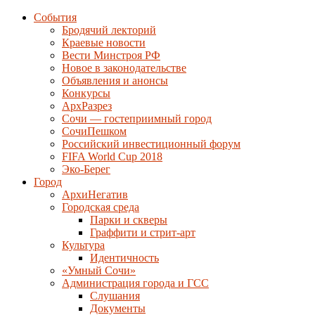
События
Бродячий лекторий
Краевые новости
Вести Минстроя РФ
Новое в законодательстве
Объявления и анонсы
Конкурсы
АрхРазрез
Сочи — гостеприимный город
СочиПешком
Российский инвестиционный форум
FIFA World Cup 2018
Эко-Берег
Город
АрхиНегатив
Городская среда
Парки и скверы
Граффити и стрит-арт
Культура
Идентичность
«Умный Сочи»
Администрация города и ГСС
Слушания
Документы