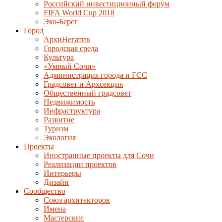
Российский инвестиционный форум
FIFA World Cup 2018
Эко-Берег
Город
АрхиНегатив
Городская среда
Культура
«Умный Сочи»
Администрация города и ГСС
Градсовет и Архсекция
Общественный градсовет
Недвижимость
Инфраструктура
Развитие
Туризм
Экология
Проекты
Иностранные проекты для Сочи
Реализации проектов
Интерьеры
Дизайн
Сообщество
Союз архитекторов
Имена
Мастерские