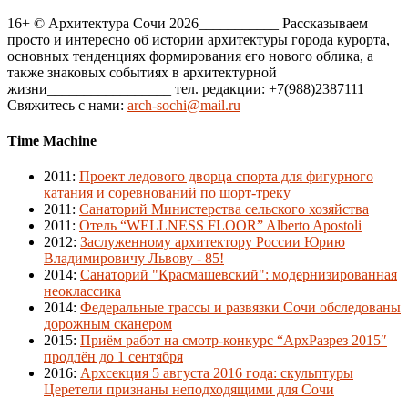
16+ © Архитектура Сочи 2026___________ Рассказываем
просто и интересно об истории архитектуры города курорта,
основных тенденциях формирования его нового облика, а
также знаковых событиях в архитектурной
жизни_________________ тел. редакции: +7(988)2387111
Свяжитесь с нами:
arch-sochi@mail.ru
Time Machine
2011
:
Проект ледового дворца спорта для фигурного
катания и соревнований по шорт-треку
2011
:
Санаторий Министерства сельского хозяйства
2011
:
Отель “WELLNESS FLOOR” Alberto Apostoli
2012
:
Заслуженному архитектору России Юрию
Владимировичу Львову - 85!
2014
:
Санаторий "Красмашевский": модернизированная
неоклассика
2014
:
Федеральные трассы и развязки Сочи обследованы
дорожным сканером
2015
:
Приём работ на смотр-конкурс “АрхРазрез 2015″
продлён до 1 сентября
2016
:
Архсекция 5 августа 2016 года: скульптуры
Церетели признаны неподходящими для Сочи