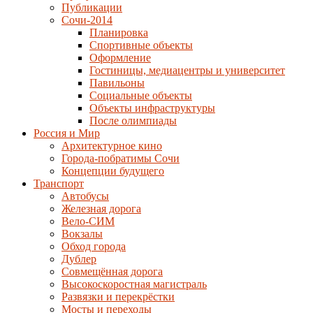
Публикации
Сочи-2014
Планировка
Спортивные объекты
Оформление
Гостиницы, медиацентры и университет
Павильоны
Социальные объекты
Объекты инфраструктуры
После олимпиады
Россия и Мир
Архитектурное кино
Города-побратимы Сочи
Концепции будущего
Транспорт
Автобусы
Железная дорога
Вело-СИМ
Вокзалы
Обход города
Дублер
Совмещённая дорога
Высокоскоростная магистраль
Развязки и перекрёстки
Мосты и переходы