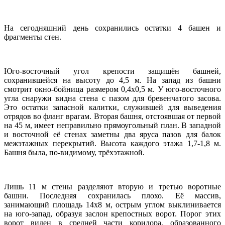
На сегодняшний день сохранились остатки 4 башен и
фрагменты стен.
Юго-восточный угол крепости защищён башней,
сохранившейся на высоту до 4,5 м. На запад из башни
смотрит окно-бойница размером 0,4х0,5 м. У юго-восточного
угла снаружи видна стена с пазом для бревенчатого засова.
Это остатки запасной калитки, служившей для выведения
отрядов во фланг врагам. Вторая башня, отстоявшая от первой
на 45 м, имеет неправильно прямоугольный план. В западной
и восточной её стенах заметны два яруса пазов для балок
межэтажных перекрытий. Высота каждого этажа 1,7-1,8 м.
Башня была, по-видимому, трёхэтажной.
Лишь 11 м стены разделяют вторую и третью воротные
башни. Последняя сохранилась плохо. Её массив,
занимающий площадь 14х8 м, острым углом выклинивается
на юго-запад, образуя заслон крепостных ворот. Порог этих
ворот виден в средней части коридора, образованного