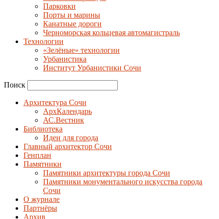
Парковки
Порты и марины
Канатные дороги
Черноморская кольцевая автомагистраль
Технологии
«Зелёные» технологии
Урбанистика
Институт Урбанистики Сочи
Поиск
Архитектура Сочи
АрхКалендарь
АС.Вестник
Библиотека
Идеи для города
Главный архитектор Сочи
Генплан
Памятники
Памятники архитектуры города Сочи
Памятники монументального искусства города
Сочи
О журнале
Партнёры
Архив