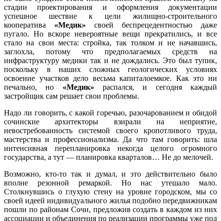
стадии проектирования и оформления документации
успешное шествие к цели жилищно-строительного
кооператива
«Медик»
своей беспрецедентностью даже
пугало. Но вскоре невероятные вещи прекратились, и все
стало на свои места: стройка, так толком и не начавшись,
заглохла, потому что предполагаемых средств на
инфраструктуру медики так и не дождались. Это был тупик,
поскольку в наших сложных геологических условиях
освоение участков дело весьма капиталоемкое. Как это ни
печально, но
«Медик»
распался, и сегодня каждый
застройщик сам решает свои проблемы.
Надо ли говорить, с какой горечью, разочарованием и обидой
сочинские архитекторы взирали на неприятие,
невостребованность системой своего кропотливого труда,
мастерства и профессионализма. Да что там говорить: шла
интенсивная перепланировка некогда целого огромного
государства, а тут — планировка кварталов… Не до мелочей.
Возможно, кто-то так и думал, и это действительно было
вполне резонной ремаркой. Но нас утешало мало.
Столкнувшись о глухую стену на уровне городском, мы со
своей идеей индивидуального жилья подобно передвижникам
пошли по районам Сочи, предложив создать в каждом из них
ассоциации и объединения по реализации программы уже под