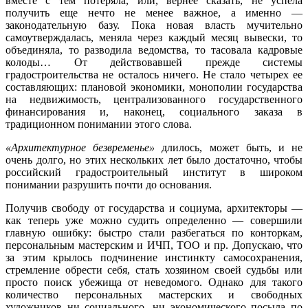
вместе с тем потеряла, или, вернее сказать, не успела
получить еще нечто не менее важное, а именно —
законодательную базу. Пока новая власть мучительно
самоутверждалась, меняла через каждый месяц вывески, то
объединяла, то разводила ведомства, то тасовала кадровые
колоды… От действовавшей прежде системы
градостроительства не осталось ничего. Не стало четырех ее
составляющих: плановой экономики, монополии государства
на недвижимость, централизованного государственного
финансирования и, наконец, социального заказа в
традиционном понимании этого слова.
«Архитектурное безвременье»
длилось, может быть, и не
очень долго, но этих нескольких лет было достаточно, чтобы
российский градостроительный институт в широком
понимании разрушить почти до основания.
Получив свободу от государства и социума, архитекторы —
как теперь уже можно судить определенно — совершили
главную ошибку: быстро стали разбегаться по конторкам,
персональным мастерским и ИЧП, ТОО и пр. Допускаю, что
за этим крылось подчинение инстинкту самосохранения,
стремление обрести себя, стать хозяином своей судьбы или
просто поиск убежища от неведомого. Однако для такого
количество персональных мастерских и свободных
художников ни социального, ни экономического посыла по