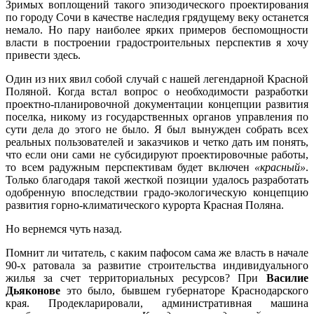
Зримых воплощений такого эпизодического проектирования
по городу Сочи в качестве наследия грядущему веку останется
немало. Но пару наиболее ярких примеров беспомощности
власти в построении градостроительных перспектив я хочу
привести здесь.
Один из них явил собой случай с нашей легендарной Красной
Поляной. Когда встал вопрос о необходимости разработки
проектно-планировочной документации концепции развития
поселка, никому из государственных органов управления по
сути дела до этого не было. Я был вынужден собрать всех
реальных пользователей и заказчиков и четко дать им понять,
что если они сами не субсидируют проектировочные работы,
то всем радужным перспективам будет включен
«красный»
.
Только благодаря такой жесткой позиции удалось разработать
одобренную впоследствии градо-экологическую концепцию
развития горно-климатического курорта Красная Поляна.
Но вернемся чуть назад.
Помнит ли читатель, с каким пафосом сама же власть в начале
90-х ратовала за развитие строительства индивидуального
жилья за счет территориальных ресурсов? При
Василие
Дьяконове
это было, бывшем губернаторе Краснодарского
края. Продекларировали, административная машина