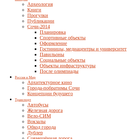
Археология
Книги
Прогулки
Публикации
Сочи-2014
Планировка
Спортивные объекты
Оформление
Гостиницы, медиацентры и университет
Павильоны
Социальные объекты
Объекты инфраструктуры
После олимпиады
Россия и Мир
Архитектурное кино
Города-побратимы Сочи
Концепции будущего
Транспорт
Автобусы
Железная дорога
Вело-СИМ
Вокзалы
Обход города
Дублер
Совмещённая дорога