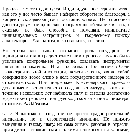
Процесс с места сдвинулся. Индивидуальное строительство,
как это у нас часто бывает, набирает обороты не благодаря, а
вопреки складывающимся обстоятельствам. Не способная
довести до ума ни одно свое программное обещание, власть, к
счастью, не была способна и помешать инициативе
индивидуальных застройщиков и творческому поиску
архитекторов. Уже на том, как говорится, спасибо.
Но чтобы хоть как-то сохранить роль государства и
муниципалитета в градостроительном процессе, нужно было
усиливать контрольные функции, создавать инструменты
влияния на заказчика. И мы их создали. Появление в Сочи
градостроительной инспекции, кстати сказать, явило собой
совершенно новое слово в деле государственного надзора за
строительством. При поддержке Краснодарского краевого
департамента строительства создали структуру, которая в
течение нескольких лет набирала силу и сегодня достаточно
эффективно работает под руководством опытного инжнера-
строителя
А.И.Гелюха
.
<…> Я настоял на создании не просто градостроительной
инспекции, но и строительной милиции. Не прихоть
вынудила к такому шагу, но сама жизнь: работая в отрасли,
приходилось сталкиваться с такими сложными ситуациями,