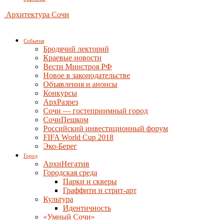
Архитектура Сочи
События
Бродячий лекторий
Краевые новости
Вести Минстроя РФ
Новое в законодательстве
Объявления и анонсы
Конкурсы
АрхРазрез
Сочи — гостеприимный город
СочиПешком
Российский инвестиционный форум
FIFA World Cup 2018
Эко-Берег
Город
АрхиНегатив
Городская среда
Парки и скверы
Граффити и стрит-арт
Культура
Идентичность
«Умный Сочи»