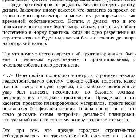
— среди архитекторов не редкость. Боязни потерять работу,
деньги. Заказчику иному кажется, что, заплатив за проект, он
купил самого архитектора и может им распоряжаться как
временной собственностью. Кстати, я думаю, что и это
положение потихоньку будет выправляться, поскольку войдет
постепенно в норму практика, когда ни одно разрешение на
строительство не будет выдаваться без заключения договора
на авторский надзор.
Так что помимо всего современный архитектор должен быть
еще и человеком мужественным и принципиальным, с
чувством собственного достоинства.
<…> Перестройка полностью низвергла стройную некогда
градостроительную систему. Сложно сейчас говорить, какое
именно звено лопнуло первым, но наиболее болезненный
удар был нанесен, несомненно, по базовым звеньям,
регулирующим городское строительство. Прежде всего это
касается проектно-планировочных материалов, практически
оставшихся без финансирования. Говоря проще, не на что
стало рисовать схемы застройки, детальной планировки,
генеральный план, то есть саму основу градостроительства.
Это при том, что прежде городское строительство
субсидировалось по трехступенчатой системе: по линии