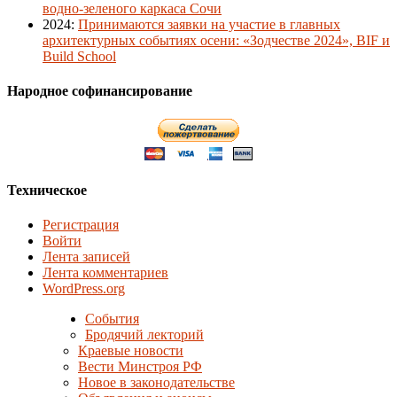
водно-зеленого каркаса Сочи
2024
:
Принимаются заявки на участие в главных
архитектурных событиях осени: «Зодчестве 2024», BIF и
Build School
Народное софинансирование
Техническое
Регистрация
Войти
Лента записей
Лента комментариев
WordPress.org
События
Бродячий лекторий
Краевые новости
Вести Минстроя РФ
Новое в законодательстве