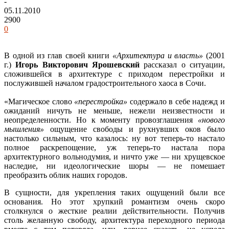
-
05.11.2010
2900
0
В одной из глав своей книги
«Архитектура и власть»
(2001
г.)
Игорь Викторович Ярошевский
рассказал о ситуации,
сложившейся в архитектуре с приходом перестройки и
послужившей началом градостроительного хаоса в Сочи.
«Магическое слово
«перестройка»
содержало в себе надежд и
ожиданий ничуть не меньше, нежели неизвестности и
неопределенности. Но к моменту провозглашения
«нового
мышления»
ощущение свободы и рухнувших оков было
настолько сильным, что казалось: ну вот теперь-то настало
полное раскрепощение, уж теперь-то настала пора
архитектурного вольнодумия, и ничто уже — ни хрущевское
наследие, ни идеологические шоры — не помешает
преобразить облик наших городов.
В сущности, для укрепления таких ощущений были все
основания. Но этот хрупкий романтизм очень скоро
столкнулся о жесткие реалии действительности. Получив
столь желанную свободу, архитектура переходного периода