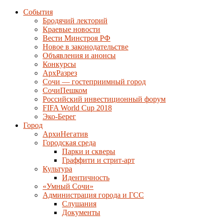
События
Бродячий лекторий
Краевые новости
Вести Минстроя РФ
Новое в законодательстве
Объявления и анонсы
Конкурсы
АрхРазрез
Сочи — гостеприимный город
СочиПешком
Российский инвестиционный форум
FIFA World Cup 2018
Эко-Берег
Город
АрхиНегатив
Городская среда
Парки и скверы
Граффити и стрит-арт
Культура
Идентичность
«Умный Сочи»
Администрация города и ГСС
Слушания
Документы