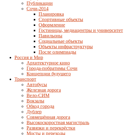
Публикации
Сочи-2014
Планировка
Спортивные объекты
Оформление
Гостиницы, медиацентры и университет
Павильоны
Социальные объекты
Объекты инфраструктуры
После олимпиады
Россия и Мир
Архитектурное кино
Города-побратимы Сочи
Концепции будущего
Транспорт
Автобусы
Железная дорога
Вело-СИМ
Вокзалы
Обход города
Дублер
Совмещённая дорога
Высокоскоростная магистраль
Развязки и перекрёстки
Мосты и переходы