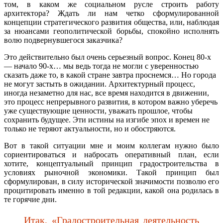
том, в каком же социальном русле строить работу
архитектора? Ждать ли нам четко сформулированной
концепции стратегического развития общества, или, наблюдая
за нюансами геополитической борьбы, спокойно исполнять
волю подвернувшегося заказчика?
Это действительно был очень серьезный вопрос. Конец 80-х
— начало 90-х… мы ведь тогда не могли с уверенностью
сказать даже то, в какой стране завтра проснемся… Но города
не могут застыть в ожидании. Архитектурный процесс,
иногда незаметно для нас, все время находится в движении,
это процесс непрерывного развития, в котором важно уберечь
уже существующие ценности, уважать прошлое, чтобы
сохранить будущее. Эти истины на изгибе эпох и времен не
только не теряют актуальности, но и обостряются.
Вот в такой ситуации мне и моим коллегам нужно было
сориентироваться и набросать оперативный план, если
хотите, концептуальный принцип градостроительства в
условиях рыночной экономики. Такой принцип был
сформулирован, в силу исторической значимости позволю его
процитировать именно в той редакции, какой она родилась в
те горячие дни.
Итак, «Градостроительная деятельность