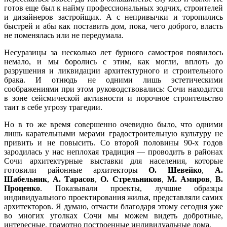
готов еще был к найму профессиональных зодчих, строителей
и дизайнеров застройщик. А с непривычки и торопились
быстрей и абы как поставить дом, пока, чего доброго, власть
не поменялась или не передумала.
Несуразицы за несколько лет бурного самостроя появилось
немало, и мы боролись с этим, как могли, вплоть до
разрушения и ликвидации архитектурного и строительного
брака. И отнюдь не одними лишь эстетическими
соображениями при этом руководствовались: Сочи находится
в зоне сейсмической активности и порочное строительство
таит в себе угрозу трагедии.
Но в то же время совершенно очевидно было, что одними
лишь карательными мерами градостроительную культуру не
привить и не повысить. Со второй половины 90-х годов
зародилась у нас неплохая традиция — проводить в районах
Сочи архитектурные выставки для населения, которые
готовили районные архитекторы
О. Шевейко
,
А.
Шабельник
,
А. Тарасов
,
О. Стрельников
,
М. Амиров
,
В.
Проценко
. Показывали проекты, лучшие образцы
индивидуального проектирования жилья, представляли самих
архитекторов. Я думаю, отчасти благодаря этому сегодня уже
во многих уголках Сочи мы можем видеть добротные,
интересные, грамотно построенные индивидуальные дома.