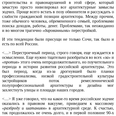
строительства и правонарушений в этой сфере, который
зачастую просто нивелировал все архитектурные замыслы
зодчих. Проще всего встать в позу обвинителя и рассуждать о
слабости гражданской позиции архитектора. Между прочим,
тоже обычного человека, обремененного семьей, проблемами
поиска доходов, работы, денег. Проблемами, так неожиданно
и во многом трагично
«дарованными»
перестройкой.
И эти тенденции были присущи не только Сочи, так было и
есть по всей России.
<…> Перестроечный период, строго говоря, еще нуждается в
осмыслении. Еще нужно тщательно разобраться во всех
«за»
и
«против»
этого очень непродолжительного, но поучительного
периода в истории развития российской архитектуры. Это
был период, когда из-за дрогнувшей было планки
профессионализма, низкой градостроительной культуры
застройщиков поток ремесленнической
полупрофессиональной архитектуры и дизайна мог
захлестнуть улицы и площади наших городов.
<…> Я уже говорил, что на какое-то время российские зодчие
оказались в правовом вакууме, приведшем к массовому
«разброду и шатаниям»
в архитектурной среде. К счастью,
так продолжалось не очень долго, и в первой половине 90-х