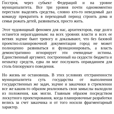
Госстроя, через субьект Федераций и на уровне
муниципалитета. Все три уровня почти одномоментно
перестали выделять средства, словно кто-то неведомый дал
команду прекратить в переходный период строить дома и
семьи рожать детей, развиваться, просто жить.
Этот чудовищный феномен для нас, архитекторов, еще долго
останется неразгаданным: на всех уровнях власти и всех ее
ветвях зодчие бьют тревогу и доказывают, что без базовой
проектно-планировочной документации город не может
полноценно развиваться и функционировать, а власть
демонстративно игнорирует эти очевидные истины.
Единственный аргумент, построенный на скудости бюджета и
нехватку средств, едва ли мог послужить оправданием для
столь близорукого поведения.
Но жизнь не остановишь. В этих условиях отстраненности
муниципалитета суть государства от выполнения
государственных же задач, зодчие и заказчики в стремлении
все же каким-то образом реализовать свои замыслы выходили
из положения, как могли. Главным образом посредством
лоскутного проектирования, когда планировочные разработки
велись за счет заказчика и от того носили фрагментарный
характер.