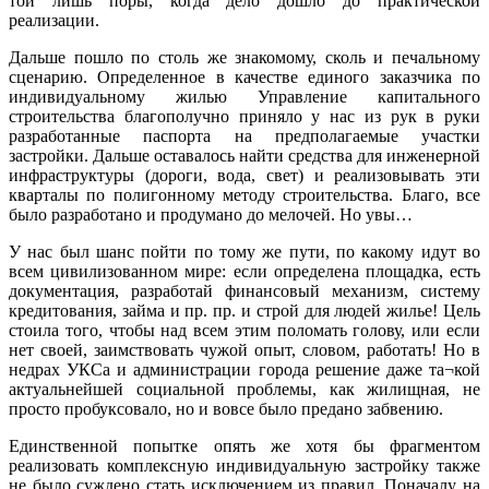
той лишь поры, когда дело дошло до практической
реализации.
Дальше пошло по столь же знакомому, сколь и печальному
сценарию. Определенное в качестве единого заказчика по
индивидуальному жилью Управление капитального
строительства благополучно приняло у нас из рук в руки
разработанные паспорта на предполагаемые участки
застройки. Дальше оставалось найти средства для инженерной
инфраструктуры (дороги, вода, свет) и реализовывать эти
кварталы по полигонному методу строительства. Благо, все
было разработано и продумано до мелочей. Но увы…
У нас был шанс пойти по тому же пути, по какому идут во
всем цивилизованном мире: если определена площадка, есть
документация, разработай финансовый механизм, систему
кредитования, займа и пр. пр. и строй для людей жилье! Цель
стоила того, чтобы над всем этим поломать голову, или если
нет своей, заимствовать чужой опыт, словом, работать! Но в
недрах УКСа и администрации города решение даже та¬кой
актуальнейшей социальной проблемы, как жилищная, не
просто пробуксовало, но и вовсе было предано забвению.
Единственной попытке опять же хотя бы фрагментом
реализовать комплексную индивидуальную застройку также
не было суждено стать исключением из правил. Поначалу на