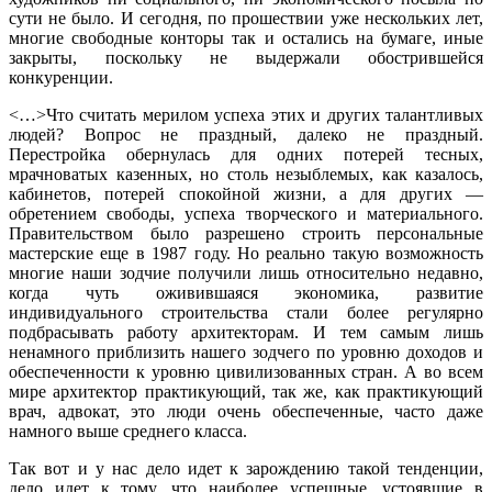
сути не было. И сегодня, по прошествии уже нескольких лет,
многие свободные конторы так и остались на бумаге, иные
закрыты, поскольку не выдержали обострившейся
конкуренции.
<…>Что считать мерилом успеха этих и других талантливых
людей? Вопрос не праздный, далеко не праздный.
Перестройка обернулась для одних потерей тесных,
мрачноватых казенных, но столь незыблемых, как казалось,
кабинетов, потерей спокойной жизни, а для других —
обретением свободы, успеха творческого и материального.
Правительством было разрешено строить персональные
мастерские еще в 1987 году. Но реально такую возможность
многие наши зодчие получили лишь относительно недавно,
когда чуть оживившаяся экономика, развитие
индивидуального строительства стали более регулярно
подбрасывать работу архитекторам. И тем самым лишь
ненамного приблизить нашего зодчего по уровню доходов и
обеспеченности к уровню цивилизованных стран. А во всем
мире архитектор практикующий, так же, как практикующий
врач, адвокат, это люди очень обеспеченные, часто даже
намного выше среднего класса.
Так вот и у нас дело идет к зарождению такой тенденции,
дело идет к тому, что наиболее успешные, устоявшие в