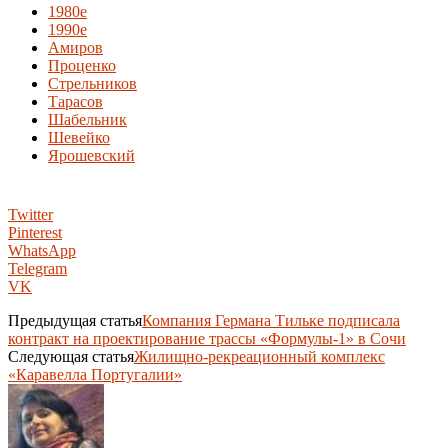
1980e
1990e
Амиров
Проценко
Стрельников
Тарасов
Шабельник
Шевейко
Ярошевский
Twitter
Pinterest
WhatsApp
Telegram
VK
Предыдущая статья
Компания Германа Тильке подписала
контракт на проектирование трассы «Формулы-1» в Сочи
Следующая статья
Жилищно-рекреационный комплекс
«Каравелла Португалии»