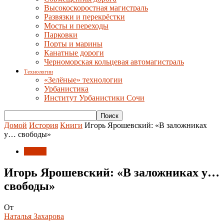
Высокоскоростная магистраль
Развязки и перекрёстки
Мосты и переходы
Парковки
Порты и марины
Канатные дороги
Черноморская кольцевая автомагистраль
Технологии
«Зелёные» технологии
Урбанистика
Институт Урбанистики Сочи
Домой
История
Книги
Игорь Ярошевский: «В заложниках
у… свободы»
Книги
Игорь Ярошевский: «В заложниках у…
свободы»
От
Наталья Захарова