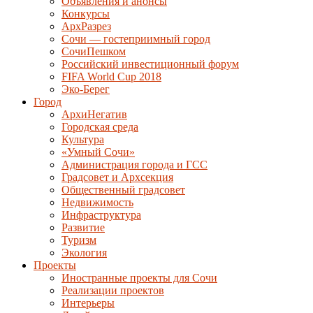
Объявления и анонсы
Конкурсы
АрхРазрез
Сочи — гостеприимный город
СочиПешком
Российский инвестиционный форум
FIFA World Cup 2018
Эко-Берег
Город
АрхиНегатив
Городская среда
Культура
«Умный Сочи»
Администрация города и ГСС
Градсовет и Архсекция
Общественный градсовет
Недвижимость
Инфраструктура
Развитие
Туризм
Экология
Проекты
Иностранные проекты для Сочи
Реализации проектов
Интерьеры