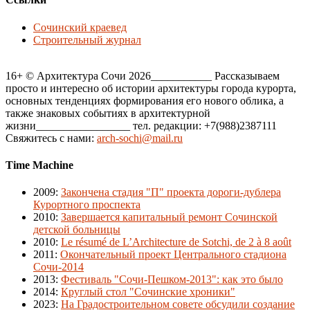
Сочинский краевед
Строительный журнал
16+ © Архитектура Сочи 2026___________ Рассказываем
просто и интересно об истории архитектуры города курорта,
основных тенденциях формирования его нового облика, а
также знаковых событиях в архитектурной
жизни_________________ тел. редакции: +7(988)2387111
Свяжитесь с нами:
arch-sochi@mail.ru
Time Machine
2009
:
Закончена стадия "П" проекта дороги-дублера
Курортного проспекта
2010
:
Завершается капитальный ремонт Сочинской
детской больницы
2010
:
Le résumé de L’Architecture de Sotchi, de 2 à 8 août
2011
:
Окончательный проект Центрального стадиона
Сочи-2014
2013
:
Фестиваль "Сочи-Пешком-2013": как это было
2014
:
Круглый стол "Сочинские хроники"
2023
:
На Градостроительном совете обсудили создание