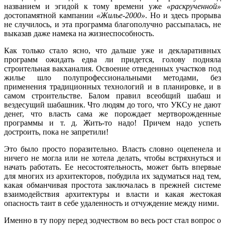
названием и эгидой к тому времени уже
«раскрученной»
достопамятной кампании
«Жилье-2000»
. Но и здесь прорыва
не случилось, и эта программа благополучно рассыпалась, не
выказав даже намека на жизнеспособность.
Как только стало ясно, что дальше уже и декларативных
программ ожидать едва ли придется, голову подняла
строительная вакханалия. Освоение отведенных участков под
жилье шло полупрофессиональными методами, без
применения традиционных технологий и в планировке, и в
самом строительстве. Балом правил всеобщий шабаш и
вездесущий шабашник. Что людям до того, что УКСу не дают
денег, что власть сама же порождает мертворожденные
программы и т. д. Жить-то надо! Причем надо успеть
достроить, пока не запретили!
Это было просто поразительно. Власть словно оцепенела и
ничего не могла или не хотела делать, чтобы встряхнуться и
начать работать. Ее несостоятельность, может быть впервые
для многих из архитекторов, побудила их задуматься над тем,
какая обманчивая простота заключалась в прежней системе
взаимодействия архитектуры и власти и какая жестокая
опасность таит в себе удаленность и отчуждение между ними.
Именно в ту пору перед зодчеством во весь рост стал вопрос о