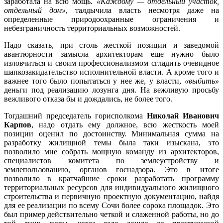
заработала на всю мощь.
«Каждому — отдельный участок,
отдельный дом»
, талдычила власть несмотря даже на
определенные природоохранные ограничения и
небезграничность территориальных возможностей.
Надо сказать, при столь жесткой позиции и заведомой
авантюрности замысла архитекторам еще нужно было
изловчиться и своим профессионализмом сгладить очевидное
шапкозакидательство исполнительной власти. А кроме того и
важнее того было попытаться у нее же, у власти,
«выбить»
деньги под реализацию лозунга дня. На вежливую просьбу
вежливого отказа бы и дождались, не более того.
Тогдашний председатель горисполкома
Николай Иванович
Карпов
, надо отдать ему должное, всю жесткость моей
позиции оценил по достоинству. Минимальная сумма на
разработку жилищной темы была таки изыскана, это
позволило мне собрать мощную команду из архитекторов,
специалистов комитета по землеустройству и
землепользованию, органов госнадзора. Это в итоге
позволило в кратчайшие сроки разработать программу
территориальных ресурсов для индивидуального жилищного
строительства и первичную проектную документацию, найдя
для ее реализации по всему Сочи более сорока площадок. Это
был пример действительно четкой и слаженной работы, но до