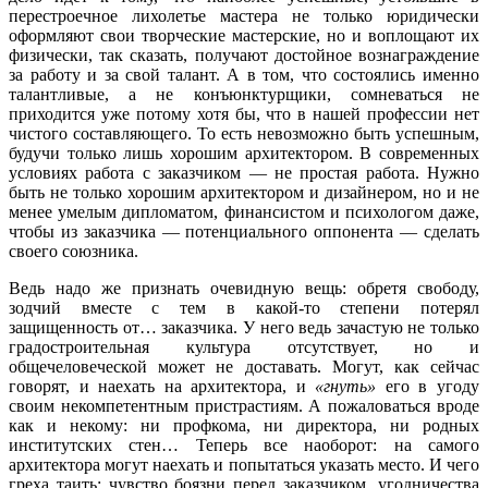
перестроечное лихолетье мастера не только юридически
оформляют свои творческие мастерские, но и воплощают их
физически, так сказать, получают достойное вознаграждение
за работу и за свой талант. А в том, что состоялись именно
талантливые, а не конъюнктурщики, сомневаться не
приходится уже потому хотя бы, что в нашей профессии нет
чистого составляющего. То есть невозможно быть успешным,
будучи только лишь хорошим архитектором. В современных
условиях работа с заказчиком — не простая работа. Нужно
быть не только хорошим архитектором и дизайнером, но и не
менее умелым дипломатом, финансистом и психологом даже,
чтобы из заказчика — потенциального оппонента — сделать
своего союзника.
Ведь надо же признать очевидную вещь: обретя свободу,
зодчий вместе с тем в какой-то степени потерял
защищенность от… заказчика. У него ведь зачастую не только
градостроительная культура отсутствует, но и
общечеловеческой может не доставать. Могут, как сейчас
говорят, и наехать на архитектора, и
«гнуть»
его в угоду
своим некомпетентным пристрастиям. А пожаловаться вроде
как и некому: ни профкома, ни директора, ни родных
институтских стен… Теперь все наоборот: на самого
архитектора могут наехать и попытаться указать место. И чего
греха таить: чувство боязни перед заказчиком, угодничества