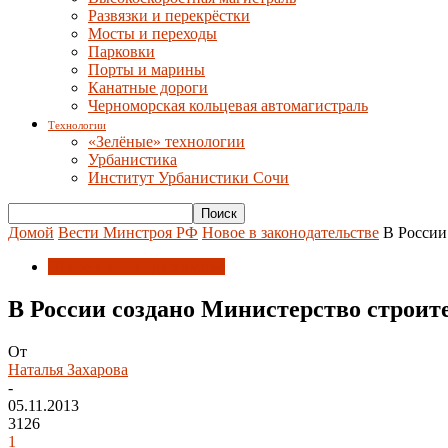
Развязки и перекрёстки
Мосты и переходы
Парковки
Порты и марины
Канатные дороги
Черноморская кольцевая автомагистраль
Технологии
«Зелёные» технологии
Урбанистика
Институт Урбанистики Сочи
Домой
Вести Минстроя РФ
Новое в законодательстве
В России
Новое в законодательстве
В России создано Министерство строи
От
Наталья Захарова
-
05.11.2013
3126
1