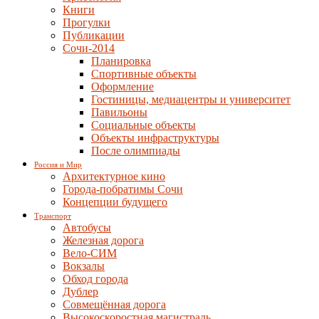
Книги
Прогулки
Публикации
Сочи-2014
Планировка
Спортивные объекты
Оформление
Гостиницы, медиацентры и университет
Павильоны
Социальные объекты
Объекты инфраструктуры
После олимпиады
Россия и Мир
Архитектурное кино
Города-побратимы Сочи
Концепции будущего
Транспорт
Автобусы
Железная дорога
Вело-СИМ
Вокзалы
Обход города
Дублер
Совмещённая дорога
Высокоскоростная магистраль