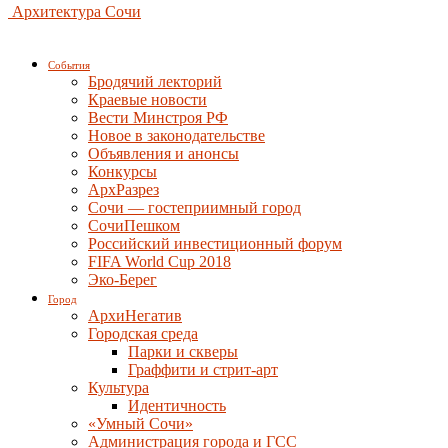
Архитектура Сочи
События
Бродячий лекторий
Краевые новости
Вести Минстроя РФ
Новое в законодательстве
Объявления и анонсы
Конкурсы
АрхРазрез
Сочи — гостеприимный город
СочиПешком
Российский инвестиционный форум
FIFA World Cup 2018
Эко-Берег
Город
АрхиНегатив
Городская среда
Парки и скверы
Граффити и стрит-арт
Культура
Идентичность
«Умный Сочи»
Администрация города и ГСС