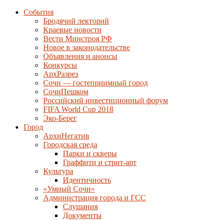
События
Бродячий лекторий
Краевые новости
Вести Минстроя РФ
Новое в законодательстве
Объявления и анонсы
Конкурсы
АрхРазрез
Сочи — гостеприимный город
СочиПешком
Российский инвестиционный форум
FIFA World Cup 2018
Эко-Берег
Город
АрхиНегатив
Городская среда
Парки и скверы
Граффити и стрит-арт
Культура
Идентичность
«Умный Сочи»
Администрация города и ГСС
Слушания
Документы