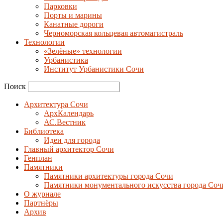
Парковки
Порты и марины
Канатные дороги
Черноморская кольцевая автомагистраль
Технологии
«Зелёные» технологии
Урбанистика
Институт Урбанистики Сочи
Поиск
Архитектура Сочи
АрхКалендарь
АС.Вестник
Библиотека
Идеи для города
Главный архитектор Сочи
Генплан
Памятники
Памятники архитектуры города Сочи
Памятники монументального искусства города Соч
О журнале
Партнёры
Архив