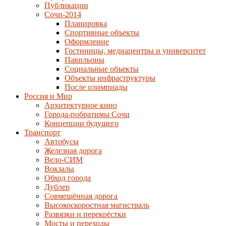
Публикации
Сочи-2014
Планировка
Спортивные объекты
Оформление
Гостиницы, медиацентры и университет
Павильоны
Социальные объекты
Объекты инфраструктуры
После олимпиады
Россия и Мир
Архитектурное кино
Города-побратимы Сочи
Концепции будущего
Транспорт
Автобусы
Железная дорога
Вело-СИМ
Вокзалы
Обход города
Дублер
Совмещённая дорога
Высокоскоростная магистраль
Развязки и перекрёстки
Мосты и переходы