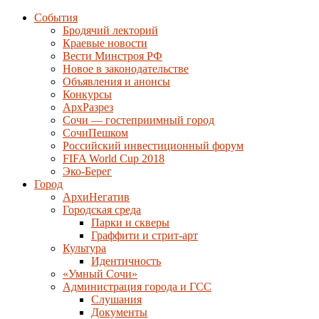
События
Бродячий лекторий
Краевые новости
Вести Минстроя РФ
Новое в законодательстве
Объявления и анонсы
Конкурсы
АрхРазрез
Сочи — гостеприимный город
СочиПешком
Российский инвестиционный форум
FIFA World Cup 2018
Эко-Берег
Город
АрхиНегатив
Городская среда
Парки и скверы
Граффити и стрит-арт
Культура
Идентичность
«Умный Сочи»
Администрация города и ГСС
Слушания
Документы