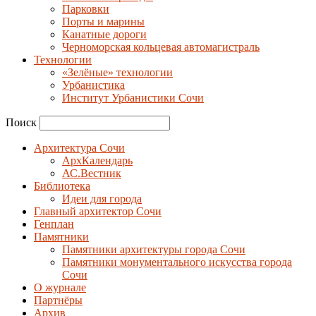
Парковки
Порты и марины
Канатные дороги
Черноморская кольцевая автомагистраль
Технологии
«Зелёные» технологии
Урбанистика
Институт Урбанистики Сочи
Поиск
Архитектура Сочи
АрхКалендарь
АС.Вестник
Библиотека
Идеи для города
Главный архитектор Сочи
Генплан
Памятники
Памятники архитектуры города Сочи
Памятники монументального искусства города
Сочи
О журнале
Партнёры
Архив