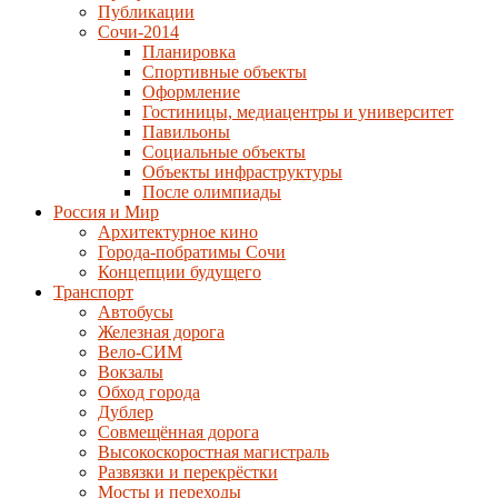
Публикации
Сочи-2014
Планировка
Спортивные объекты
Оформление
Гостиницы, медиацентры и университет
Павильоны
Социальные объекты
Объекты инфраструктуры
После олимпиады
Россия и Мир
Архитектурное кино
Города-побратимы Сочи
Концепции будущего
Транспорт
Автобусы
Железная дорога
Вело-СИМ
Вокзалы
Обход города
Дублер
Совмещённая дорога
Высокоскоростная магистраль
Развязки и перекрёстки
Мосты и переходы