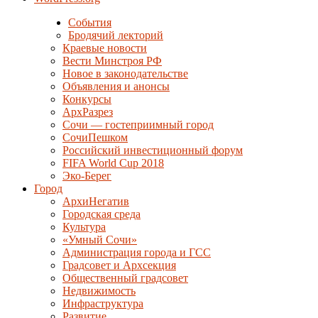
События
Бродячий лекторий
Краевые новости
Вести Минстроя РФ
Новое в законодательстве
Объявления и анонсы
Конкурсы
АрхРазрез
Сочи — гостеприимный город
СочиПешком
Российский инвестиционный форум
FIFA World Cup 2018
Эко-Берег
Город
АрхиНегатив
Городская среда
Культура
«Умный Сочи»
Администрация города и ГСС
Градсовет и Архсекция
Общественный градсовет
Недвижимость
Инфраструктура
Развитие