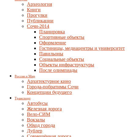
Археология
Книги
Прогулки
Публикации
Сочи-2014
Планировка
Спортивные объекты
Оформление
Гостиницы, медиацентры и университет
Павильоны
Социальные объекты
Объекты инфраструктуры
После олимпиады
Россия и Мир
Архитектурное кино
Города-побратимы Сочи
Концепции будущего
Транспорт
Автобусы
Железная дорога
Вело-СИМ
Вокзалы
Обход города
Дублер
Совмещённая дорога