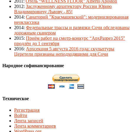
2011
:
Отель “WELLNESS FLOOR” Alberto Apostoli
2012
:
Заслуженному архитектору России Юрию
Владимировичу Львову - 85!
2014
:
Санаторий "Красмашевский": модернизированная
неоклассика
2014
:
Федеральные трассы и развязки Сочи обследованы
дорожным сканером
2015
:
Приём работ на смотр-конкурс “АрхРазрез 2015″
продлён до 1 сентября
2016
:
Архсекция 5 августа 2016 года: скульптуры
Церетели признаны неподходящими для Сочи
Народное софинансирование
Техническое
Регистрация
Войти
Лента записей
Лента комментариев
WordPress.org