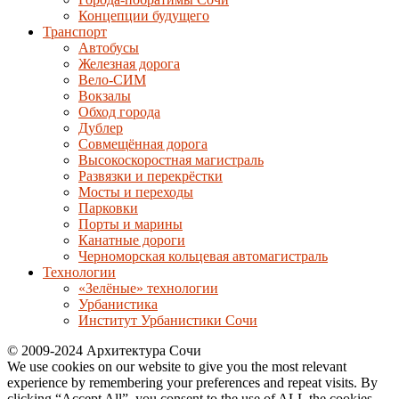
Концепции будущего
Транспорт
Автобусы
Железная дорога
Вело-СИМ
Вокзалы
Обход города
Дублер
Совмещённая дорога
Высокоскоростная магистраль
Развязки и перекрёстки
Мосты и переходы
Парковки
Порты и марины
Канатные дороги
Черноморская кольцевая автомагистраль
Технологии
«Зелёные» технологии
Урбанистика
Институт Урбанистики Сочи
© 2009-2024 Архитектура Сочи
We use cookies on our website to give you the most relevant
experience by remembering your preferences and repeat visits. By
clicking “Accept All”, you consent to the use of ALL the cookies.