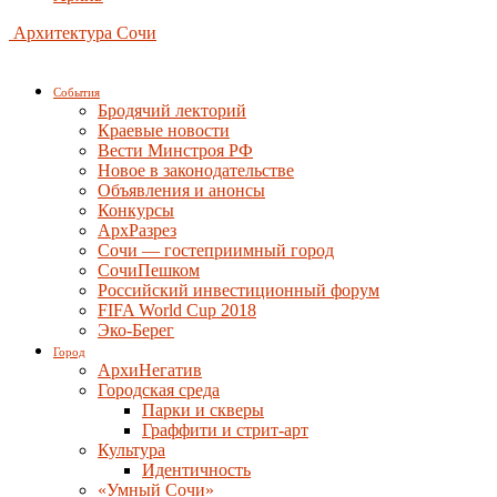
Архитектура Сочи
События
Бродячий лекторий
Краевые новости
Вести Минстроя РФ
Новое в законодательстве
Объявления и анонсы
Конкурсы
АрхРазрез
Сочи — гостеприимный город
СочиПешком
Российский инвестиционный форум
FIFA World Cup 2018
Эко-Берег
Город
АрхиНегатив
Городская среда
Парки и скверы
Граффити и стрит-арт
Культура
Идентичность
«Умный Сочи»