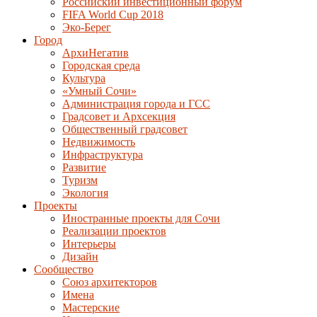
Российский инвестиционный форум
FIFA World Cup 2018
Эко-Берег
Город
АрхиНегатив
Городская среда
Культура
«Умный Сочи»
Администрация города и ГСС
Градсовет и Архсекция
Общественный градсовет
Недвижимость
Инфраструктура
Развитие
Туризм
Экология
Проекты
Иностранные проекты для Сочи
Реализации проектов
Интерьеры
Дизайн
Сообщество
Союз архитекторов
Имена
Мастерские