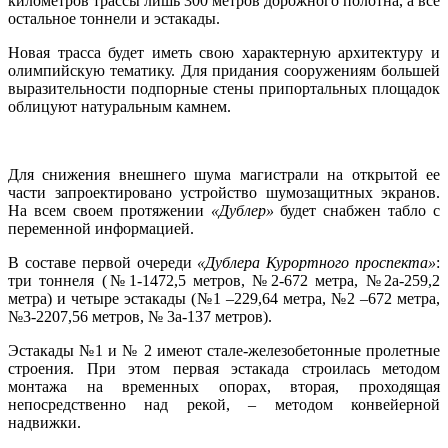
километров трассы лишь 300 метров дорожного полотна, а все
остальное тоннели и эстакады.
Новая трасса будет иметь свою характерную архитектуру и
олимпийскую тематику. Для придания сооружениям большей
выразительности подпорные стены припортальных площадок
облицуют натуральным камнем.
Для снижения внешнего шума магистрали на открытой ее
части запроектировано устройство шумозащитных экранов.
На всем своем протяжении
«Дублер»
будет снабжен табло с
переменной информацией.
В составе первой очереди
«Дублера Курортного проспекта»
:
три тоннеля (№1-1472,5 метров, №2-672 метра, №2а-259,2
метра) и четыре эстакады (№1 –229,64 метра, №2 –672 метра,
№3-2207,56 метров, № 3а-137 метров).
Эстакады №1 и № 2 имеют стале-железобетонные пролетные
строения. При этом первая эстакада строилась методом
монтажа на временных опорах, вторая, проходящая
непосредственно над рекой, – методом конвейерной
надвижки.