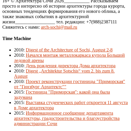
16+ © Архитектура Сочи 2026___________ Рассказываем
просто и интересно об истории архитектуры города курорта,
основных тенденциях формирования его нового облика, а
также знаковых событиях в архитектурной
жизни_________________ тел. редакции: +7(988)2387111
Свяжитесь с нами:
arch-sochi@mail.ru
Time Machine
2010
:
Digest of the Architecture of Sochi, August 2-8
2010
:
Начался монтаж металлокаркаса купола Большой
ледовой арены
2010
:
День рождения директора Дома архитектора
2010
:
Digest „Architektur Sotschis“ vom 2. bis zum 8.
August
2010
:
Проект реконструкции гостиницы "Приморская"
от "Гинзбург Архитектс""
2015
:
Гостиница "Приморская": какой она была
задумана
2015
:
Выставка студенческих работ откроется 11 августа
в Доме архитектора
2015
:
Информационное сообщение департамента
архитектуры, градостроительства и благоустройства
администрации Сочи