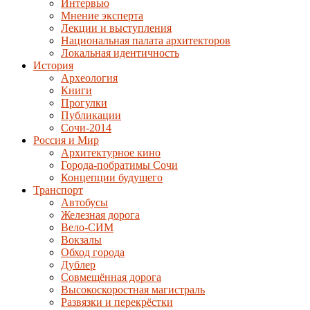
Интервью
Мнение эксперта
Лекции и выступления
Национальная палата архитекторов
Локальная идентичность
История
Археология
Книги
Прогулки
Публикации
Сочи-2014
Россия и Мир
Архитектурное кино
Города-побратимы Сочи
Концепции будущего
Транспорт
Автобусы
Железная дорога
Вело-СИМ
Вокзалы
Обход города
Дублер
Совмещённая дорога
Высокоскоростная магистраль
Развязки и перекрёстки