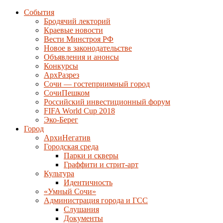
События
Бродячий лекторий
Краевые новости
Вести Минстроя РФ
Новое в законодательстве
Объявления и анонсы
Конкурсы
АрхРазрез
Сочи — гостеприимный город
СочиПешком
Российский инвестиционный форум
FIFA World Cup 2018
Эко-Берег
Город
АрхиНегатив
Городская среда
Парки и скверы
Граффити и стрит-арт
Культура
Идентичность
«Умный Сочи»
Администрация города и ГСС
Слушания
Документы