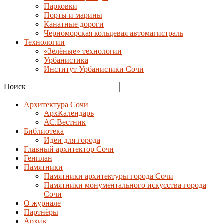
Парковки
Порты и марины
Канатные дороги
Черноморская кольцевая автомагистраль
Технологии
«Зелёные» технологии
Урбанистика
Институт Урбанистики Сочи
Поиск
Архитектура Сочи
АрхКалендарь
АС.Вестник
Библиотека
Идеи для города
Главный архитектор Сочи
Генплан
Памятники
Памятники архитектуры города Сочи
Памятники монументального искусства города
Сочи
О журнале
Партнёры
Архив