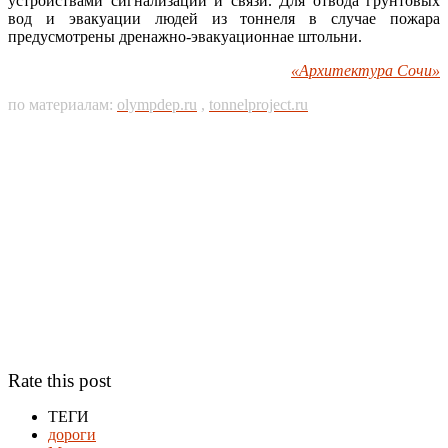
устройствами сигнализации и связи. Для отвода грунтовых
вод и эвакуации людей из тоннеля в случае пожара
предусмотрены дренажно-эвакуационнае штольни.
«Архитектура Сочи»
по материалам:
olympdep.ru
,
tonnelproject.ru
Rate this post
ТЕГИ
дороги