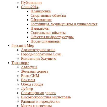
Публикации
Сочи-2014
Планировка
Спортивные объекты
Оформление
Гостиницы, медиацентры и университет
Павильоны
Социальные объекты
Объекты инфраструктуры
После олимпиады
Россия и Мир
Архитектурное кино
Города-побратимы Сочи
Концепции будущего
Транспорт
Автобусы
Железная дорога
Вело-СИМ
Вокзалы
Обход города
Дублер
Совмещённая дорога
Высокоскоростная магистраль
Развязки и перекрёстки
Мосты и переходы