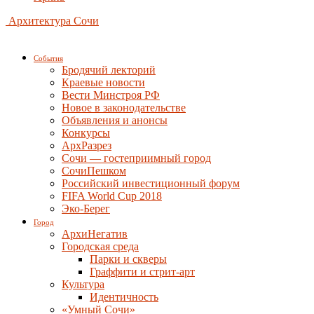
Архитектура Сочи
События
Бродячий лекторий
Краевые новости
Вести Минстроя РФ
Новое в законодательстве
Объявления и анонсы
Конкурсы
АрхРазрез
Сочи — гостеприимный город
СочиПешком
Российский инвестиционный форум
FIFA World Cup 2018
Эко-Берег
Город
АрхиНегатив
Городская среда
Парки и скверы
Граффити и стрит-арт
Культура
Идентичность
«Умный Сочи»