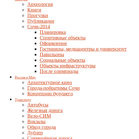
Археология
Книги
Прогулки
Публикации
Сочи-2014
Планировка
Спортивные объекты
Оформление
Гостиницы, медиацентры и университет
Павильоны
Социальные объекты
Объекты инфраструктуры
После олимпиады
Россия и Мир
Архитектурное кино
Города-побратимы Сочи
Концепции будущего
Транспорт
Автобусы
Железная дорога
Вело-СИМ
Вокзалы
Обход города
Дублер
Совмещённая дорога