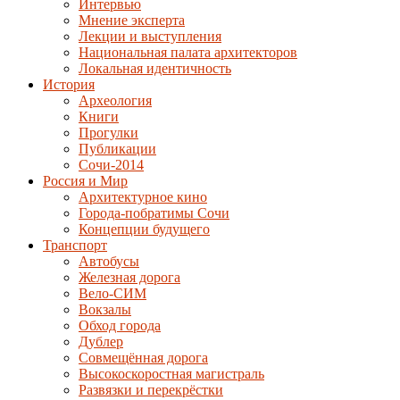
Интервью
Мнение эксперта
Лекции и выступления
Национальная палата архитекторов
Локальная идентичность
История
Археология
Книги
Прогулки
Публикации
Сочи-2014
Россия и Мир
Архитектурное кино
Города-побратимы Сочи
Концепции будущего
Транспорт
Автобусы
Железная дорога
Вело-СИМ
Вокзалы
Обход города
Дублер
Совмещённая дорога
Высокоскоростная магистраль
Развязки и перекрёстки