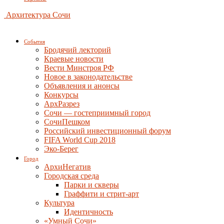
Архитектура Сочи
События
Бродячий лекторий
Краевые новости
Вести Минстроя РФ
Новое в законодательстве
Объявления и анонсы
Конкурсы
АрхРазрез
Сочи — гостеприимный город
СочиПешком
Российский инвестиционный форум
FIFA World Cup 2018
Эко-Берег
Город
АрхиНегатив
Городская среда
Парки и скверы
Граффити и стрит-арт
Культура
Идентичность
«Умный Сочи»