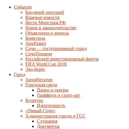
События
Бродячий лекторий
Краевые новости
Вести Минстроя РФ
Новое в законодательстве
Объявления и анонсы
Конкурсы
АрхРазрез
Сочи — гостеприимный город
СочиПешком
Российский инвестиционный форум
FIFA World Cup 2018
Эко-Берег
Город
АрхиНегатив
Городская среда
Парки и скверы
Граффити и стрит-арт
Культура
Идентичность
«Умный Сочи»
Администрация города и ГСС
Слушания
Документы