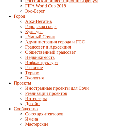
Российский инвестиционный форум
FIFA World Cup 2018
Эко-Берег
Город
АрхиНегатив
Городская среда
Культура
«Умный Сочи»
Администрация города и ГСС
Градсовет и Архсекция
Общественный градсовет
Недвижимость
Инфраструктура
Развитие
Туризм
Экология
Проекты
Иностранные проекты для Сочи
Реализации проектов
Интерьеры
Дизайн
Сообщество
Союз архитекторов
Имена
Мастерские