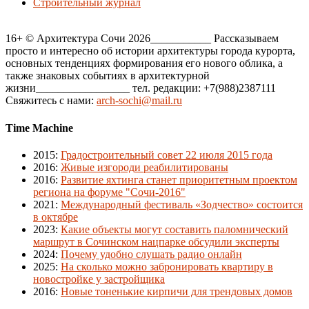
Строительный журнал
16+ © Архитектура Сочи 2026___________ Рассказываем
просто и интересно об истории архитектуры города курорта,
основных тенденциях формирования его нового облика, а
также знаковых событиях в архитектурной
жизни_________________ тел. редакции: +7(988)2387111
Свяжитесь с нами:
arch-sochi@mail.ru
Time Machine
2015
:
Градостроительный совет 22 июля 2015 года
2016
:
Живые изгороди реабилитированы
2016
:
Развитие яхтинга станет приоритетным проектом
региона на форуме "Сочи-2016"
2021
:
Международный фестиваль «Зодчество» состоится
в октябре
2023
:
Какие объекты могут составить паломнический
маршрут в Сочинском нацпарке обсудили эксперты
2024
:
Почему удобно слушать радио онлайн
2025
:
На сколько можно забронировать квартиру в
новостройке у застройщика
2016
:
Новые тоненькие кирпичи для трендовых домов