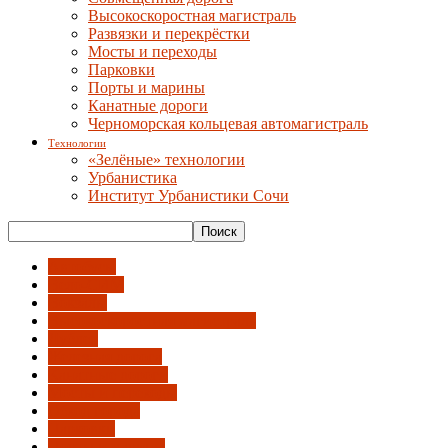
Высокоскоростная магистраль
Развязки и перекрёстки
Мосты и переходы
Парковки
Порты и марины
Канатные дороги
Черноморская кольцевая автомагистраль
Технологии
«Зелёные» технологии
Урбанистика
Институт Урбанистики Сочи
Автобусы
Вело-СИМ
Вокзалы
Высокоскоростная магистраль
Дублер
Железная дорога
Канатные дороги
Мосты и переходы
Обход города
Парковки
Порты и марины