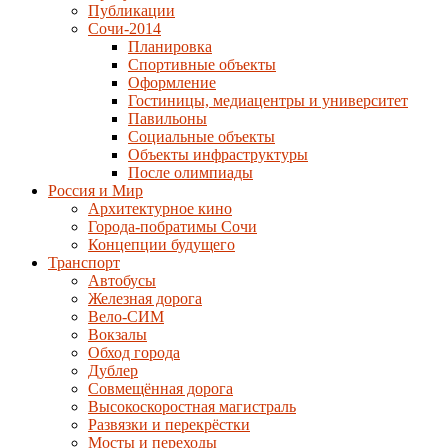
Публикации
Сочи-2014
Планировка
Спортивные объекты
Оформление
Гостиницы, медиацентры и университет
Павильоны
Социальные объекты
Объекты инфраструктуры
После олимпиады
Россия и Мир
Архитектурное кино
Города-побратимы Сочи
Концепции будущего
Транспорт
Автобусы
Железная дорога
Вело-СИМ
Вокзалы
Обход города
Дублер
Совмещённая дорога
Высокоскоростная магистраль
Развязки и перекрёстки
Мосты и переходы