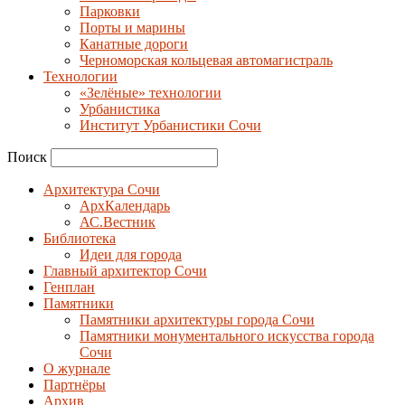
Парковки
Порты и марины
Канатные дороги
Черноморская кольцевая автомагистраль
Технологии
«Зелёные» технологии
Урбанистика
Институт Урбанистики Сочи
Поиск
Архитектура Сочи
АрхКалендарь
АС.Вестник
Библиотека
Идеи для города
Главный архитектор Сочи
Генплан
Памятники
Памятники архитектуры города Сочи
Памятники монументального искусства города
Сочи
О журнале
Партнёры
Архив