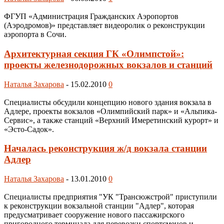
ФГУП «Администрация Гражданских Аэропортов
(Аэродромов)» представляет видеоролик о реконструкции
аэропорта в Сочи.
Архитектурная секция ГК «Олимпстой»:
проекты железнодорожных вокзалов и станций
Наталья Захарова
-
15.02.2010
0
Специалисты обсудили концепцию нового здания вокзала в
Адлере, проекты вокзалов «Олимпийский парк» и «Альпика-
Сервис», а также станций «Верхний Имеретинский курорт» и
«Эсто-Садок».
Началась реконструкция ж/д вокзала станции
Адлер
Наталья Захарова
-
13.01.2010
0
Специалисты предприятия "УК "Трансюжстрой" приступили
к реконструкции вокзальной станции "Адлер", которая
предусматривает сооружение нового пассажирского
пригородного терминала для перевозки спортсменов и