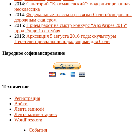
2014
:
Санаторий "Красмашевский": модернизированная
неоклассика
2014
:
Федеральные трассы и развязки Сочи обследованы
дорожным сканером
2015
:
Приём работ на смотр-конкурс “АрхРазрез 2015″
продлён до 1 сентября
2016
:
Архсекция 5 августа 2016 года: скульптуры
Церетели признаны неподходящими для Сочи
Народное софинансирование
Техническое
Регистрация
Войти
Лента записей
Лента комментариев
WordPress.org
События