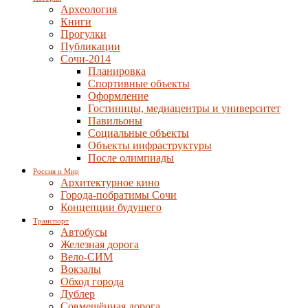
Археология
Книги
Прогулки
Публикации
Сочи-2014
Планировка
Спортивные объекты
Оформление
Гостиницы, медиацентры и университет
Павильоны
Социальные объекты
Объекты инфраструктуры
После олимпиады
Россия и Мир
Архитектурное кино
Города-побратимы Сочи
Концепции будущего
Транспорт
Автобусы
Железная дорога
Вело-СИМ
Вокзалы
Обход города
Дублер
Совмещённая дорога