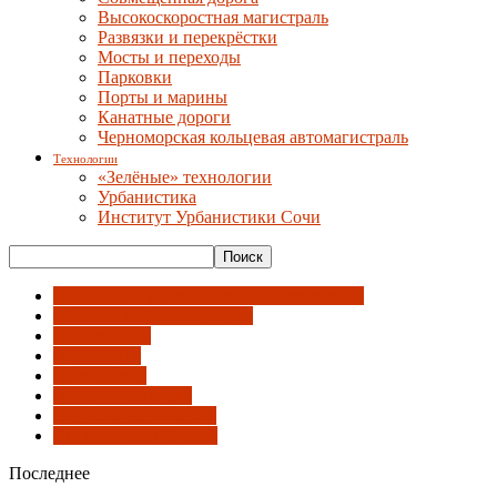
Высокоскоростная магистраль
Развязки и перекрёстки
Мосты и переходы
Парковки
Порты и марины
Канатные дороги
Черноморская кольцевая автомагистраль
Технологии
«Зелёные» технологии
Урбанистика
Институт Урбанистики Сочи
Гостиницы, медиацентры и университет
Объекты инфраструктуры
Оформление
Павильоны
Планировка
После олимпиады
Социальные объекты
Спортивные объекты
Последнее