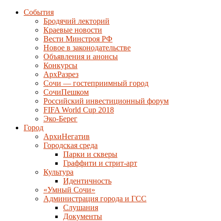
События
Бродячий лекторий
Краевые новости
Вести Минстроя РФ
Новое в законодательстве
Объявления и анонсы
Конкурсы
АрхРазрез
Сочи — гостеприимный город
СочиПешком
Российский инвестиционный форум
FIFA World Cup 2018
Эко-Берег
Город
АрхиНегатив
Городская среда
Парки и скверы
Граффити и стрит-арт
Культура
Идентичность
«Умный Сочи»
Администрация города и ГСС
Слушания
Документы