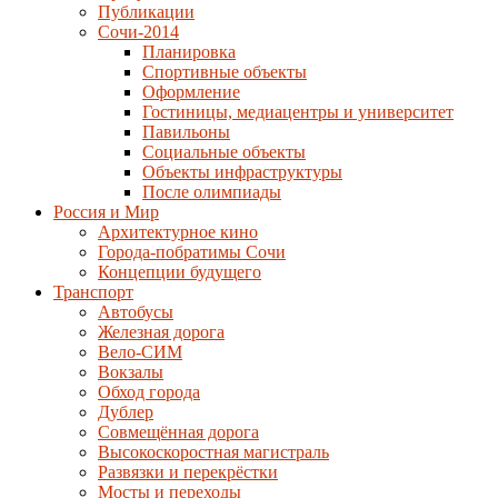
Публикации
Сочи-2014
Планировка
Спортивные объекты
Оформление
Гостиницы, медиацентры и университет
Павильоны
Социальные объекты
Объекты инфраструктуры
После олимпиады
Россия и Мир
Архитектурное кино
Города-побратимы Сочи
Концепции будущего
Транспорт
Автобусы
Железная дорога
Вело-СИМ
Вокзалы
Обход города
Дублер
Совмещённая дорога
Высокоскоростная магистраль
Развязки и перекрёстки
Мосты и переходы