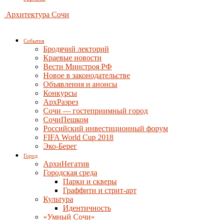
Архитектура Сочи
События
Бродячий лекторий
Краевые новости
Вести Минстроя РФ
Новое в законодательстве
Объявления и анонсы
Конкурсы
АрхРазрез
Сочи — гостеприимный город
СочиПешком
Российский инвестиционный форум
FIFA World Cup 2018
Эко-Берег
Город
АрхиНегатив
Городская среда
Парки и скверы
Граффити и стрит-арт
Культура
Идентичность
«Умный Сочи»