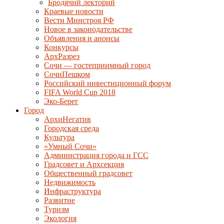
Бродячий лекторий
Краевые новости
Вести Минстроя РФ
Новое в законодательстве
Объявления и анонсы
Конкурсы
АрхРазрез
Сочи — гостеприимный город
СочиПешком
Российский инвестиционный форум
FIFA World Cup 2018
Эко-Берег
Город
АрхиНегатив
Городская среда
Культура
«Умный Сочи»
Администрация города и ГСС
Градсовет и Архсекция
Общественный градсовет
Недвижимость
Инфраструктура
Развитие
Туризм
Экология