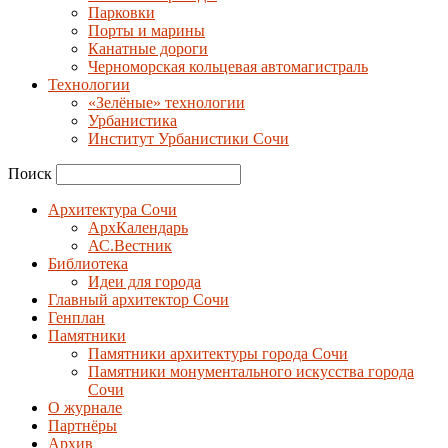
Парковки
Порты и марины
Канатные дороги
Черноморская кольцевая автомагистраль
Технологии
«Зелёные» технологии
Урбанистика
Институт Урбанистики Сочи
Поиск
Архитектура Сочи
АрхКалендарь
АС.Вестник
Библиотека
Идеи для города
Главный архитектор Сочи
Генплан
Памятники
Памятники архитектуры города Сочи
Памятники монументального искусства города
Сочи
О журнале
Партнёры
Архив