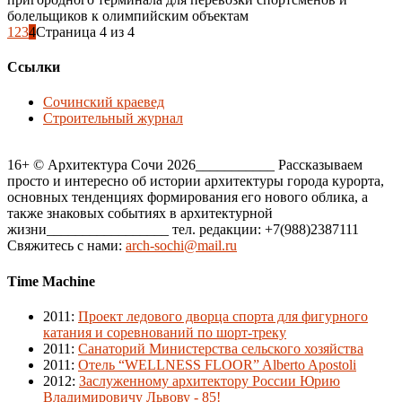
болельщиков к олимпийским объектам
1
2
3
4
Страница 4 из 4
Ссылки
Сочинский краевед
Строительный журнал
16+ © Архитектура Сочи 2026___________ Рассказываем
просто и интересно об истории архитектуры города курорта,
основных тенденциях формирования его нового облика, а
также знаковых событиях в архитектурной
жизни_________________ тел. редакции: +7(988)2387111
Свяжитесь с нами:
arch-sochi@mail.ru
Time Machine
2011
:
Проект ледового дворца спорта для фигурного
катания и соревнований по шорт-треку
2011
:
Санаторий Министерства сельского хозяйства
2011
:
Отель “WELLNESS FLOOR” Alberto Apostoli
2012
:
Заслуженному архитектору России Юрию
Владимировичу Львову - 85!