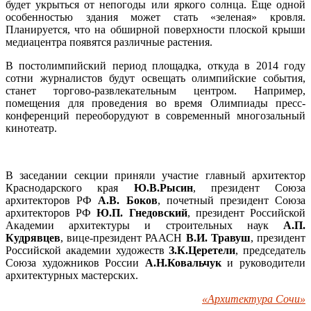
будет укрыться от непогоды или яркого солнца. Еще одной
особенностью здания может стать «зеленая» кровля.
Планируется, что на обширной поверхности плоской крыши
медиацентра появятся различные растения.
В постолимпийский период площадка, откуда в 2014 году
сотни журналистов будут освещать олимпийские события,
станет торгово-развлекательным центром. Например,
помещения для проведения во время Олимпиады пресс-
конференций переоборудуют в современный многозальный
кинотеатр.
В заседании секции приняли участие главный архитектор
Краснодарского края
Ю.В.Рысин
, президент Союза
архитекторов РФ
А.В. Боков
, почетный президент Союза
архитекторов РФ
Ю.П. Гнедовский
, президент Российской
Академии архитектуры и строительных наук
А.П.
Кудрявцев
, вице-президент РААСН
В.И. Травуш
, президент
Российской академии художеств
З.К.Церетели
, председатель
Союза художников России
А.Н.Ковальчук
и руководители
архитектурных мастерских.
«Архитектура Сочи»