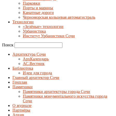
Парковки
Порты и марины
Канатные дороги
Черноморская кольцевая автомагистраль
Технологии
«Зелёные» технологии
Урбанистика
Институт Урбанистики Сочи
Поиск
Архитектура Сочи
АрхКалендарь
АС.Вестник
Библиотека
Идеи для города
Главный архитектор Сочи
Генплан
Памятники
Памятники архитектуры города Сочи
Памятники монументального искусства города
Сочи
О журнале
Партнёры
Архив