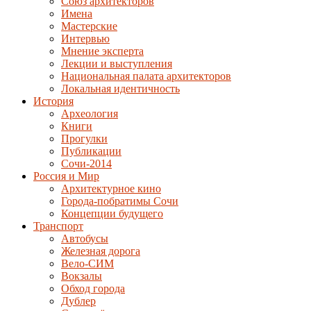
Союз архитекторов
Имена
Мастерские
Интервью
Мнение эксперта
Лекции и выступления
Национальная палата архитекторов
Локальная идентичность
История
Археология
Книги
Прогулки
Публикации
Сочи-2014
Россия и Мир
Архитектурное кино
Города-побратимы Сочи
Концепции будущего
Транспорт
Автобусы
Железная дорога
Вело-СИМ
Вокзалы
Обход города
Дублер