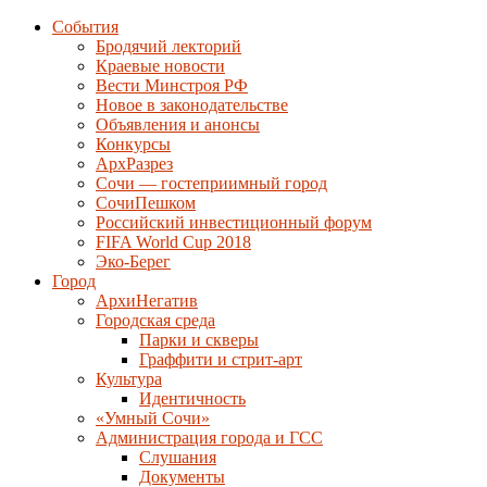
События
Бродячий лекторий
Краевые новости
Вести Минстроя РФ
Новое в законодательстве
Объявления и анонсы
Конкурсы
АрхРазрез
Сочи — гостеприимный город
СочиПешком
Российский инвестиционный форум
FIFA World Cup 2018
Эко-Берег
Город
АрхиНегатив
Городская среда
Парки и скверы
Граффити и стрит-арт
Культура
Идентичность
«Умный Сочи»
Администрация города и ГСС
Слушания
Документы