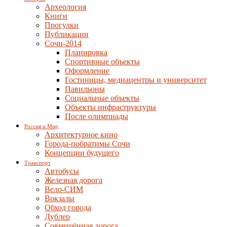
Археология
Книги
Прогулки
Публикации
Сочи-2014
Планировка
Спортивные объекты
Оформление
Гостиницы, медиацентры и университет
Павильоны
Социальные объекты
Объекты инфраструктуры
После олимпиады
Россия и Мир
Архитектурное кино
Города-побратимы Сочи
Концепции будущего
Транспорт
Автобусы
Железная дорога
Вело-СИМ
Вокзалы
Обход города
Дублер
Совмещённая дорога