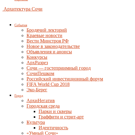
Архитектура Сочи
События
Бродячий лекторий
Краевые новости
Вести Минстроя РФ
Новое в законодательстве
Объявления и анонсы
Конкурсы
АрхРазрез
Сочи — гостеприимный город
СочиПешком
Российский инвестиционный форум
FIFA World Cup 2018
Эко-Берег
Город
АрхиНегатив
Городская среда
Парки и скверы
Граффити и стрит-арт
Культура
Идентичность
«Умный Сочи»