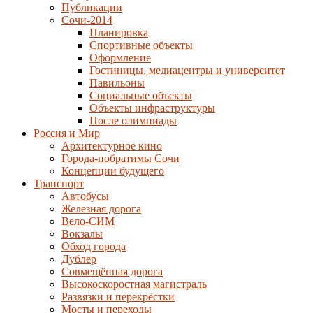
Публикации
Сочи-2014
Планировка
Спортивные объекты
Оформление
Гостиницы, медиацентры и университет
Павильоны
Социальные объекты
Объекты инфраструктуры
После олимпиады
Россия и Мир
Архитектурное кино
Города-побратимы Сочи
Концепции будущего
Транспорт
Автобусы
Железная дорога
Вело-СИМ
Вокзалы
Обход города
Дублер
Совмещённая дорога
Высокоскоростная магистраль
Развязки и перекрёстки
Мосты и переходы