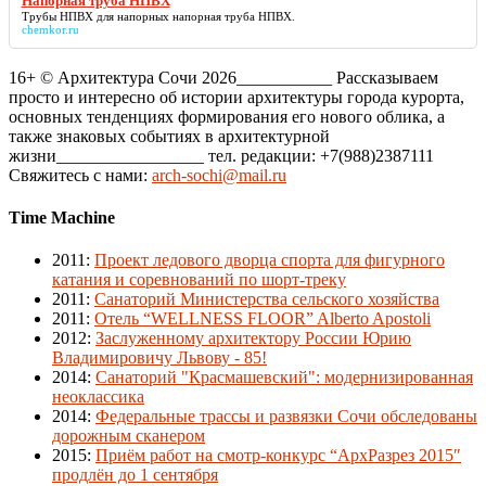
Напорная труба НПВХ
Трубы НПВХ для напорных
напорная труба НПВХ
.
chemkor.ru
16+ © Архитектура Сочи 2026___________ Рассказываем
просто и интересно об истории архитектуры города курорта,
основных тенденциях формирования его нового облика, а
также знаковых событиях в архитектурной
жизни_________________ тел. редакции: +7(988)2387111
Свяжитесь с нами:
arch-sochi@mail.ru
Time Machine
2011
:
Проект ледового дворца спорта для фигурного
катания и соревнований по шорт-треку
2011
:
Санаторий Министерства сельского хозяйства
2011
:
Отель “WELLNESS FLOOR” Alberto Apostoli
2012
:
Заслуженному архитектору России Юрию
Владимировичу Львову - 85!
2014
:
Санаторий "Красмашевский": модернизированная
неоклассика
2014
:
Федеральные трассы и развязки Сочи обследованы
дорожным сканером
2015
:
Приём работ на смотр-конкурс “АрхРазрез 2015″
продлён до 1 сентября