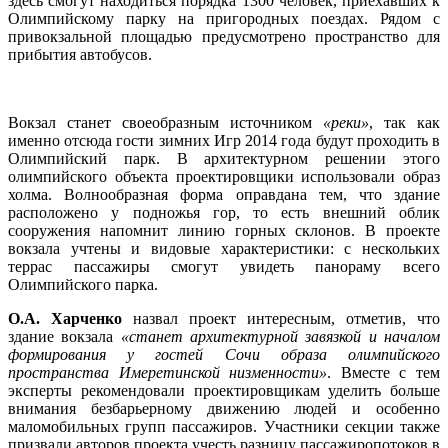
здесь смогут находиться порядка 1300 человек, приехавших к
Олимпийскому парку на пригородных поездах. Рядом с
привокзальной площадью предусмотрено пространство для
прибытия автобусов.
Вокзал станет своеобразным источником
«реки»
, так как
именно отсюда гости зимних Игр 2014 года будут проходить в
Олимпийский парк. В архитектурном решении этого
олимпийского объекта проектировщики использовали образ
холма. Волнообразная форма оправдана тем, что здание
расположено у подножья гор, то есть внешний облик
сооружения напомнит линию горных склонов. В проекте
вокзала учтены и видовые характеристики: с нескольких
террас пассажиры смогут увидеть панораму всего
Олимпийского парка.
О.А. Харченко
назвал проект интересным, отметив, что
здание вокзала
«станет архитектурной завязкой и началом
формирования у гостей Сочи образа олимпийского
пространства Имеретинской низменности»
. Вместе с тем
эксперты рекомендовали проектировщикам уделить больше
внимания безбарьерному движению людей и особенно
маломобильных групп пассажиров. Участники секции также
призвали авторов проекта учесть разницу пассажиропотоков в