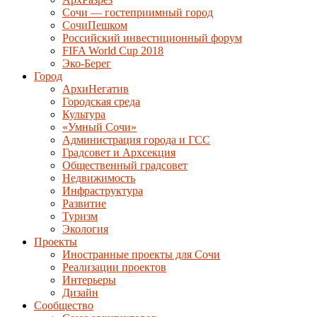
Сочи — гостеприимный город
СочиПешком
Российский инвестиционный форум
FIFA World Cup 2018
Эко-Берег
Город
АрхиНегатив
Городская среда
Культура
«Умный Сочи»
Администрация города и ГСС
Градсовет и Архсекция
Общественный градсовет
Недвижимость
Инфраструктура
Развитие
Туризм
Экология
Проекты
Иностранные проекты для Сочи
Реализации проектов
Интерьеры
Дизайн
Сообщество