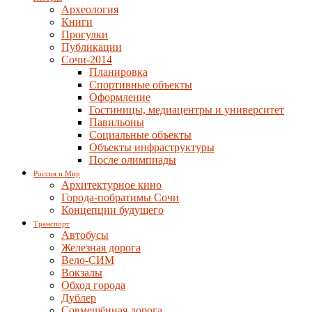
Археология
Книги
Прогулки
Публикации
Сочи-2014
Планировка
Спортивные объекты
Оформление
Гостиницы, медиацентры и университет
Павильоны
Социальные объекты
Объекты инфраструктуры
После олимпиады
Россия и Мир
Архитектурное кино
Города-побратимы Сочи
Концепции будущего
Транспорт
Автобусы
Железная дорога
Вело-СИМ
Вокзалы
Обход города
Дублер
Совмещённая дорога