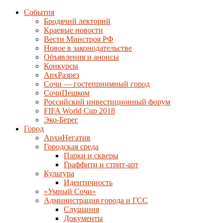
События
Бродячий лекторий
Краевые новости
Вести Минстроя РФ
Новое в законодательстве
Объявления и анонсы
Конкурсы
АрхРазрез
Сочи — гостеприимный город
СочиПешком
Российский инвестиционный форум
FIFA World Cup 2018
Эко-Берег
Город
АрхиНегатив
Городская среда
Парки и скверы
Граффити и стрит-арт
Культура
Идентичность
«Умный Сочи»
Администрация города и ГСС
Слушания
Документы