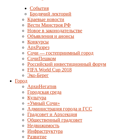
События
Бродячий лекторий
Краевые новости
Вести Минстроя РФ
Новое в законодательстве
Объявления и анонсы
Конкурсы
АрхРазрез
Сочи — гостеприимный город
СочиПешком
Российский инвестиционный форум
FIFA World Cup 2018
Эко-Берег
Город
АрхиНегатив
Городская среда
Культура
«Умный Сочи»
Администрация города и ГСС
Градсовет и Архсекция
Общественный градсовет
Недвижимость
Инфраструктура
Развитие