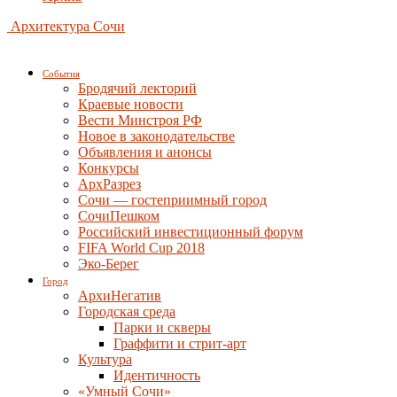
Архитектура Сочи
События
Бродячий лекторий
Краевые новости
Вести Минстроя РФ
Новое в законодательстве
Объявления и анонсы
Конкурсы
АрхРазрез
Сочи — гостеприимный город
СочиПешком
Российский инвестиционный форум
FIFA World Cup 2018
Эко-Берег
Город
АрхиНегатив
Городская среда
Парки и скверы
Граффити и стрит-арт
Культура
Идентичность
«Умный Сочи»