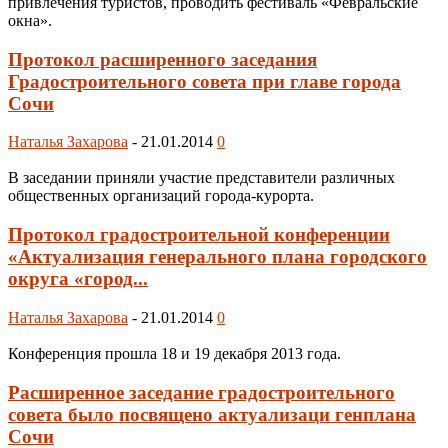
прив­ле­че­ния ту­рис­тов, про­во­дить фес­ти­валь «Фев­раль­ские
ок­на».
Протокол расширенного заседания
Градостроительного совета при главе города
Сочи
Наталья Захарова
-
21.01.2014
0
В заседании приняли участие представители различных
общественных организаций города-курорта.
Протокол градостроительной конференции
«Актуализация генерального плана городского
округа «город...
Наталья Захарова
-
21.01.2014
0
Конференция прошла 18 и 19 декабря 2013 года.
Расширенное заседание градостроительного
совета было посвящено актуализаци генплана
Сочи