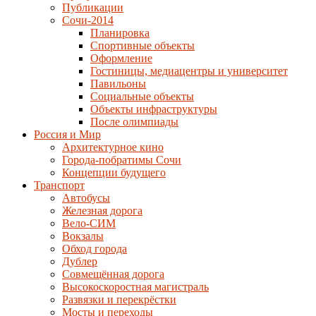
Публикации
Сочи-2014
Планировка
Спортивные объекты
Оформление
Гостиницы, медиацентры и университет
Павильоны
Социальные объекты
Объекты инфраструктуры
После олимпиады
Россия и Мир
Архитектурное кино
Города-побратимы Сочи
Концепции будущего
Транспорт
Автобусы
Железная дорога
Вело-СИМ
Вокзалы
Обход города
Дублер
Совмещённая дорога
Высокоскоростная магистраль
Развязки и перекрёстки
Мосты и переходы