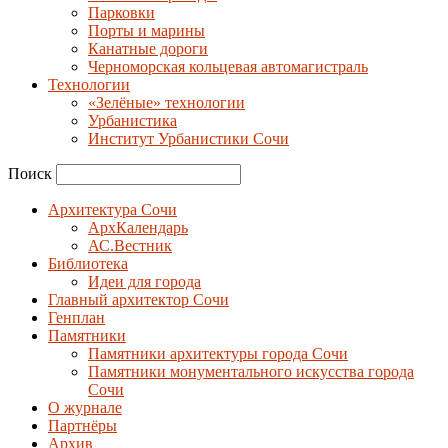
Парковки
Порты и марины
Канатные дороги
Черноморская кольцевая автомагистраль
Технологии
«Зелёные» технологии
Урбанистика
Институт Урбанистики Сочи
Поиск
Архитектура Сочи
АрхКалендарь
АС.Вестник
Библиотека
Идеи для города
Главный архитектор Сочи
Генплан
Памятники
Памятники архитектуры города Сочи
Памятники монументального искусства города
Сочи
О журнале
Партнёры
Архив