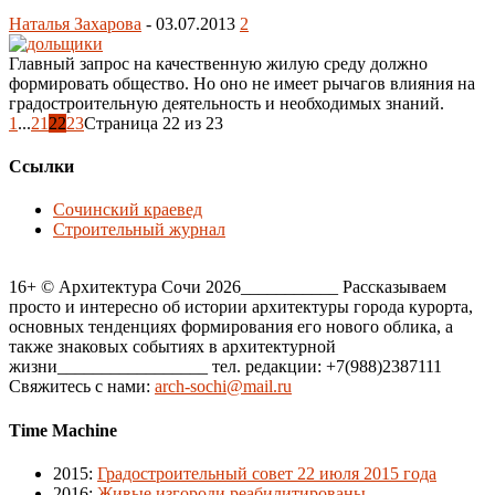
Наталья Захарова
-
03.07.2013
2
Главный запрос на качественную жилую среду должно
формировать общество. Но оно не имеет рычагов влияния на
градостроительную деятельность и необходимых знаний.
1
...
21
22
23
Страница 22 из 23
Ссылки
Сочинский краевед
Строительный журнал
16+ © Архитектура Сочи 2026___________ Рассказываем
просто и интересно об истории архитектуры города курорта,
основных тенденциях формирования его нового облика, а
также знаковых событиях в архитектурной
жизни_________________ тел. редакции: +7(988)2387111
Свяжитесь с нами:
arch-sochi@mail.ru
Time Machine
2015
:
Градостроительный совет 22 июля 2015 года
2016
:
Живые изгороди реабилитированы