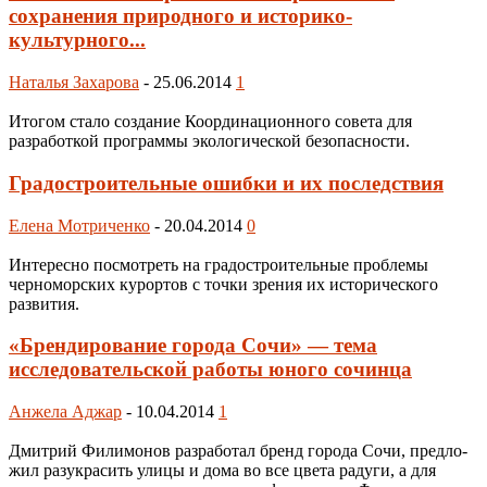
сохранения природного и историко-
культурного...
Наталья Захарова
-
25.06.2014
1
Итогом стало создание Координационного совета для
разработкой программы экологической безопасности.
Градостроительные ошибки и их последствия
Елена Мотриченко
-
20.04.2014
0
Интересно посмотреть на градостроительные проблемы
черноморских курортов с точки зрения их исторического
развития.
«Брендирование города Сочи» — тема
исследовательской работы юного сочинца
Анжела Аджар
-
10.04.2014
1
Дмитрий Филимонов раз­ра­бо­тал бренд го­ро­да Сочи, пред­ло­
жил ра­зук­ра­сить ули­цы и до­ма во все цве­та ра­ду­ги, а для