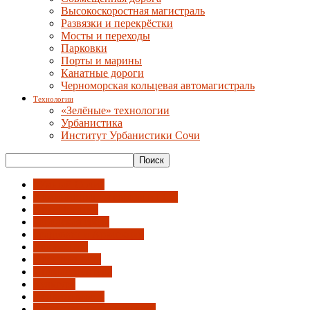
Высокоскоростная магистраль
Развязки и перекрёстки
Мосты и переходы
Парковки
Порты и марины
Канатные дороги
Черноморская кольцевая автомагистраль
Технологии
«Зелёные» технологии
Урбанистика
Институт Урбанистики Сочи
"Умный Сочи"
Администрация города и ГСС
АрхиНегатив
Городская среда
Градсовет и Архсекция
Документы
Идентичность
Инфраструктура
Культура
Недвижимость
Общественный градсовет