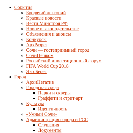
События
Бродячий лекторий
Краевые новости
Вести Минстроя РФ
Новое в законодательстве
Объявления и анонсы
Конкурсы
АрхРазрез
Сочи — гостеприимный город
СочиПешком
Российский инвестиционный форум
FIFA World Cup 2018
Эко-Берег
Город
АрхиНегатив
Городская среда
Парки и скверы
Граффити и стрит-арт
Культура
Идентичность
«Умный Сочи»
Администрация города и ГСС
Слушания
Документы