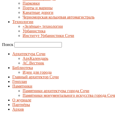
Парковки
Порты и марины
Канатные дороги
Черноморская кольцевая автомагистраль
Технологии
«Зелёные» технологии
Урбанистика
Институт Урбанистики Сочи
Поиск
Архитектура Сочи
АрхКалендарь
АС.Вестник
Библиотека
Идеи для города
Главный архитектор Сочи
Генплан
Памятники
Памятники архитектуры города Сочи
Памятники монументального искусства города Соч
О журнале
Партнёры
Архив