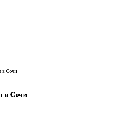
 в Сочи
л в Сочи