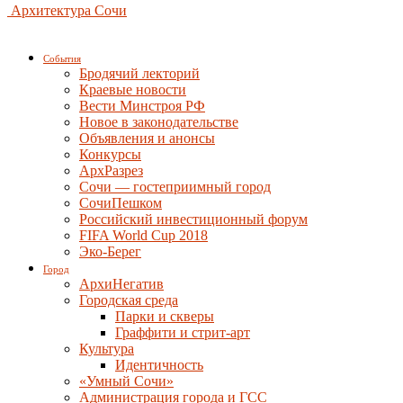
Архитектура Сочи
События
Бродячий лекторий
Краевые новости
Вести Минстроя РФ
Новое в законодательстве
Объявления и анонсы
Конкурсы
АрхРазрез
Сочи — гостеприимный город
СочиПешком
Российский инвестиционный форум
FIFA World Cup 2018
Эко-Берег
Город
АрхиНегатив
Городская среда
Парки и скверы
Граффити и стрит-арт
Культура
Идентичность
«Умный Сочи»
Администрация города и ГСС