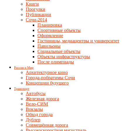
Книги
Прогулки
Публикации
Сочи-2014
Планировка
Спортивные объекты
Оформление
Гостиницы, медиацентры и университет
Павильоны
Социальные объекты
Объекты инфраструктуры
После олимпиады
Россия и Мир
Архитектурное кино
Города-побратимы Сочи
Концепции будущего
Транспорт
Автобусы
Железная дорога
Вело-СИМ
Вокзалы
Обход города
Дублер
Совмещённая дорога
Высокоскоростная магистраль