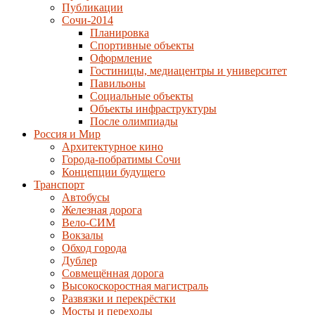
Публикации
Сочи-2014
Планировка
Спортивные объекты
Оформление
Гостиницы, медиацентры и университет
Павильоны
Социальные объекты
Объекты инфраструктуры
После олимпиады
Россия и Мир
Архитектурное кино
Города-побратимы Сочи
Концепции будущего
Транспорт
Автобусы
Железная дорога
Вело-СИМ
Вокзалы
Обход города
Дублер
Совмещённая дорога
Высокоскоростная магистраль
Развязки и перекрёстки
Мосты и переходы