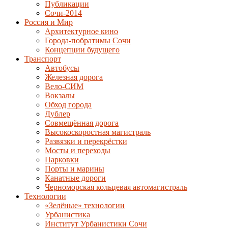
Публикации
Сочи-2014
Россия и Мир
Архитектурное кино
Города-побратимы Сочи
Концепции будущего
Транспорт
Автобусы
Железная дорога
Вело-СИМ
Вокзалы
Обход города
Дублер
Совмещённая дорога
Высокоскоростная магистраль
Развязки и перекрёстки
Мосты и переходы
Парковки
Порты и марины
Канатные дороги
Черноморская кольцевая автомагистраль
Технологии
«Зелёные» технологии
Урбанистика
Институт Урбанистики Сочи