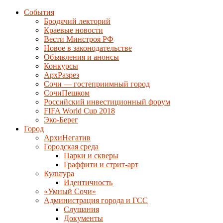
События
Бродячий лекторий
Краевые новости
Вести Минстроя РФ
Новое в законодательстве
Объявления и анонсы
Конкурсы
АрхРазрез
Сочи — гостеприимный город
СочиПешком
Российский инвестиционный форум
FIFA World Cup 2018
Эко-Берег
Город
АрхиНегатив
Городская среда
Парки и скверы
Граффити и стрит-арт
Культура
Идентичность
«Умный Сочи»
Администрация города и ГСС
Слушания
Документы