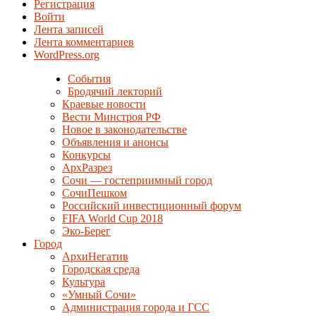
Регистрация
Войти
Лента записей
Лента комментариев
WordPress.org
События
Бродячий лекторий
Краевые новости
Вести Минстроя РФ
Новое в законодательстве
Объявления и анонсы
Конкурсы
АрхРазрез
Сочи — гостеприимный город
СочиПешком
Российский инвестиционный форум
FIFA World Cup 2018
Эко-Берег
Город
АрхиНегатив
Городская среда
Культура
«Умный Сочи»
Администрация города и ГСС