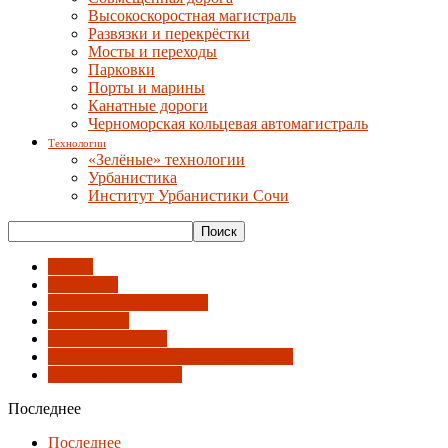
Высокоскоростная магистраль
Развязки и перекрёстки
Мосты и переходы
Парковки
Порты и марины
Канатные дороги
Черноморская кольцевая автомагистраль
Технологии
«Зелёные» технологии
Урбанистика
Институт Урбанистики Сочи
Имена
Интервью
Лекции и выступления
Мастерские
Мнение эксперта
Национальная палата архитекторов
Союз архитекторов
Последнее
Последнее