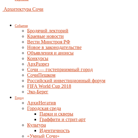
Архитектура Сочи
События
Бродячий лекторий
Краевые новости
Вести Минстроя РФ
Новое в законодательстве
Объявления и анонсы
Конкурсы
АрхРазрез
Сочи — гостеприимный город
СочиПешком
Российский инвестиционный форум
FIFA World Cup 2018
Эко-Берег
Город
АрхиНегатив
Городская среда
Парки и скверы
Граффити и стрит-арт
Культура
Идентичность
«Умный Сочи»