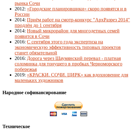
рынка Сочи
2012
:
«Городские планировщики» скоро появятся и в
России
2014
:
Приём работ на смотр-конкурс "АрхРазрез 2014"
продлён до 1 сентября
2014
:
Новый микрорайон для многодетных семей
появится в Сочи
2016
:
С сентября этого года экспертиза на
экономическую эффективность типовых проектов
станет обязательной
2016
:
Дорога через Шаумянский перевал - платная
соломинка для тонущего в пробках Черноморского
побережья
2019
:
«КРАСКИ. СОЧИ. ЦИРК» как вдохновение для
маленьких художников
Народное софинансирование
Техническое