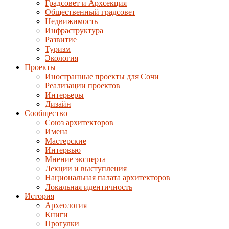
Градсовет и Архсекция
Общественный градсовет
Недвижимость
Инфраструктура
Развитие
Туризм
Экология
Проекты
Иностранные проекты для Сочи
Реализации проектов
Интерьеры
Дизайн
Сообщество
Союз архитекторов
Имена
Мастерские
Интервью
Мнение эксперта
Лекции и выступления
Национальная палата архитекторов
Локальная идентичность
История
Археология
Книги
Прогулки