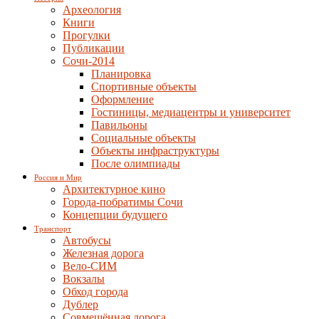
Археология
Книги
Прогулки
Публикации
Сочи-2014
Планировка
Спортивные объекты
Оформление
Гостиницы, медиацентры и университет
Павильоны
Социальные объекты
Объекты инфраструктуры
После олимпиады
Россия и Мир
Архитектурное кино
Города-побратимы Сочи
Концепции будущего
Транспорт
Автобусы
Железная дорога
Вело-СИМ
Вокзалы
Обход города
Дублер
Совмещённая дорога