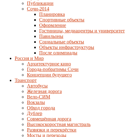
Публикации
Сочи-2014
Планировка
Спортивные объекты
Оформление
Гостиницы, медиацентры и университет
Павильоны
Социальные объекты
Объекты инфраструктуры
После олимпиады
Россия и Мир
Архитектурное кино
Города-побратимы Сочи
Концепции будущего
Транспорт
Автобусы
Железная дорога
Вело-СИМ
Вокзалы
Обход города
Дублер
Совмещённая дорога
Высокоскоростная магистраль
Развязки и перекрёстки
Мосты и переходы