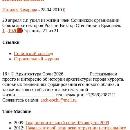
Наталья Захарова
-
28.04.2010
0
20 апреля с.г. ушел из жизни член Сочинской организации
Союза архитекторов России Виктор Степанович Ермолаев.
1
...
19
20
21
Страница 21 из 21
Ссылки
Сочинский краевед
Строительный журнал
16+ © Архитектура Сочи 2026___________ Рассказываем
просто и интересно об истории архитектуры города курорта,
основных тенденциях формирования его нового облика, а
также знаковых событиях в архитектурной
жизни_________________ тел. редакции: +7(988)2387111
Свяжитесь с нами:
arch-sochi@mail.ru
Time Machine
2009
:
Градостроительный совет 06 августа 2009
2012
:
Начался второй этап реконструкции центрального