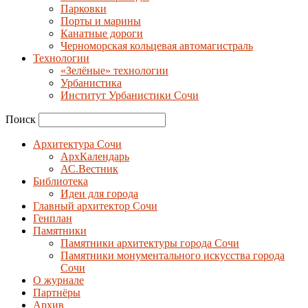
Парковки
Порты и марины
Канатные дороги
Черноморская кольцевая автомагистраль
Технологии
«Зелёные» технологии
Урбанистика
Институт Урбанистики Сочи
Поиск
Архитектура Сочи
АрхКалендарь
АС.Вестник
Библиотека
Идеи для города
Главный архитектор Сочи
Генплан
Памятники
Памятники архитектуры города Сочи
Памятники монументального искусства города
Сочи
О журнале
Партнёры
Архив