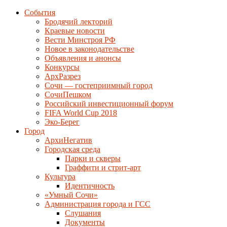
События
Бродячий лекторий
Краевые новости
Вести Минстроя РФ
Новое в законодательстве
Объявления и анонсы
Конкурсы
АрхРазрез
Сочи — гостеприимный город
СочиПешком
Российский инвестиционный форум
FIFA World Cup 2018
Эко-Берег
Город
АрхиНегатив
Городская среда
Парки и скверы
Граффити и стрит-арт
Культура
Идентичность
«Умный Сочи»
Администрация города и ГСС
Слушания
Документы