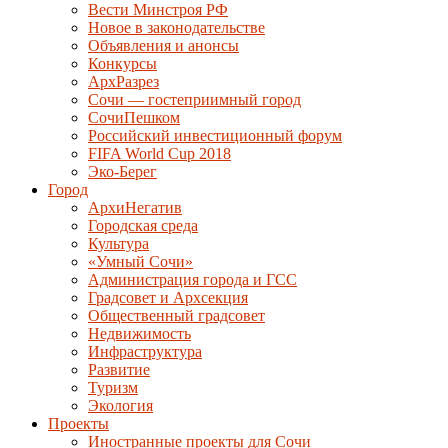
Вести Минстроя РФ
Новое в законодательстве
Объявления и анонсы
Конкурсы
АрхРазрез
Сочи — гостеприимный город
СочиПешком
Российский инвестиционный форум
FIFA World Cup 2018
Эко-Берег
Город
АрхиНегатив
Городская среда
Культура
«Умный Сочи»
Администрация города и ГСС
Градсовет и Архсекция
Общественный градсовет
Недвижимость
Инфраструктура
Развитие
Туризм
Экология
Проекты
Иностранные проекты для Сочи