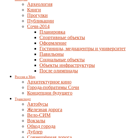
Археология
Книги
Прогулки
Публикации
Сочи-2014
Планировка
Спортивные объекты
Оформление
Гостиницы, медиацентры и университет
Павильоны
Социальные объекты
Объекты инфраструктуры
После олимпиады
Россия и Мир
Архитектурное кино
Города-побратимы Сочи
Концепции будущего
Транспорт
Автобусы
Железная дорога
Вело-СИМ
Вокзалы
Обход города
Дублер
Совмещённая дорога