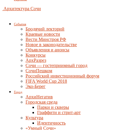
Архитектура Сочи
События
Бродячий лекторий
Краевые новости
Вести Минстроя РФ
Новое в законодательстве
Объявления и анонсы
Конкурсы
АрхРазрез
Сочи — гостеприимный город
СочиПешком
Российский инвестиционный форум
FIFA World Cup 2018
Эко-Берег
Город
АрхиНегатив
Городская среда
Парки и скверы
Граффити и стрит-арт
Культура
Идентичность
«Умный Сочи»