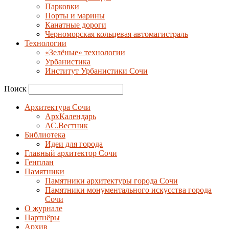
Парковки
Порты и марины
Канатные дороги
Черноморская кольцевая автомагистраль
Технологии
«Зелёные» технологии
Урбанистика
Институт Урбанистики Сочи
Поиск
Архитектура Сочи
АрхКалендарь
АС.Вестник
Библиотека
Идеи для города
Главный архитектор Сочи
Генплан
Памятники
Памятники архитектуры города Сочи
Памятники монументального искусства города
Сочи
О журнале
Партнёры
Архив