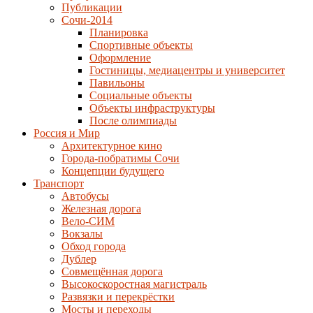
Публикации
Сочи-2014
Планировка
Спортивные объекты
Оформление
Гостиницы, медиацентры и университет
Павильоны
Социальные объекты
Объекты инфраструктуры
После олимпиады
Россия и Мир
Архитектурное кино
Города-побратимы Сочи
Концепции будущего
Транспорт
Автобусы
Железная дорога
Вело-СИМ
Вокзалы
Обход города
Дублер
Совмещённая дорога
Высокоскоростная магистраль
Развязки и перекрёстки
Мосты и переходы