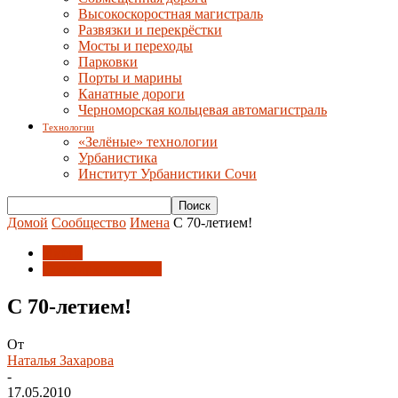
Высокоскоростная магистраль
Развязки и перекрёстки
Мосты и переходы
Парковки
Порты и марины
Канатные дороги
Черноморская кольцевая автомагистраль
Технологии
«Зелёные» технологии
Урбанистика
Институт Урбанистики Сочи
Домой
Сообщество
Имена
С 70-летием!
Имена
Союз архитекторов
С 70-летием!
От
Наталья Захарова
-
17.05.2010