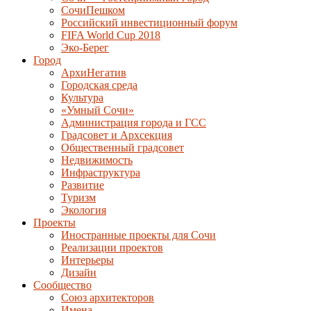
СочиПешком
Российский инвестиционный форум
FIFA World Cup 2018
Эко-Берег
Город
АрхиНегатив
Городская среда
Культура
«Умный Сочи»
Администрация города и ГСС
Градсовет и Архсекция
Общественный градсовет
Недвижимость
Инфраструктура
Развитие
Туризм
Экология
Проекты
Иностранные проекты для Сочи
Реализации проектов
Интерьеры
Дизайн
Сообщество
Союз архитекторов
Имена