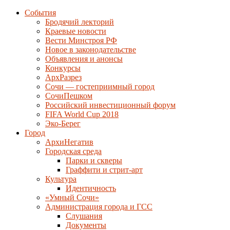
События
Бродячий лекторий
Краевые новости
Вести Минстроя РФ
Новое в законодательстве
Объявления и анонсы
Конкурсы
АрхРазрез
Сочи — гостеприимный город
СочиПешком
Российский инвестиционный форум
FIFA World Cup 2018
Эко-Берег
Город
АрхиНегатив
Городская среда
Парки и скверы
Граффити и стрит-арт
Культура
Идентичность
«Умный Сочи»
Администрация города и ГСС
Слушания
Документы