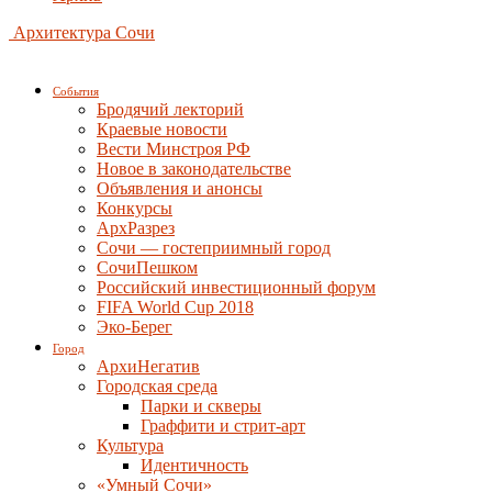
Архитектура Сочи
События
Бродячий лекторий
Краевые новости
Вести Минстроя РФ
Новое в законодательстве
Объявления и анонсы
Конкурсы
АрхРазрез
Сочи — гостеприимный город
СочиПешком
Российский инвестиционный форум
FIFA World Cup 2018
Эко-Берег
Город
АрхиНегатив
Городская среда
Парки и скверы
Граффити и стрит-арт
Культура
Идентичность
«Умный Сочи»