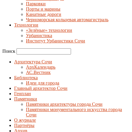
Парковки
Порты и марины
Канатные дороги
Черноморская кольцевая автомагистраль
Технологии
«Зелёные» технологии
Урбанистика
Институт Урбанистики Сочи
Поиск
Архитектура Сочи
АрхКалендарь
АС.Вестник
Библиотека
Идеи для города
Главный архитектор Сочи
Генплан
Памятники
Памятники архитектуры города Сочи
Памятники монументального искусства города
Сочи
О журнале
Партнёры
Архив