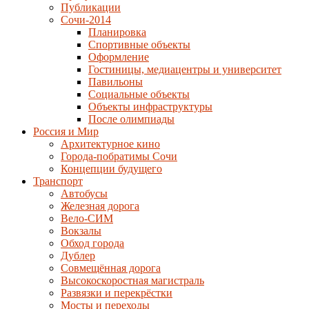
Публикации
Сочи-2014
Планировка
Спортивные объекты
Оформление
Гостиницы, медиацентры и университет
Павильоны
Социальные объекты
Объекты инфраструктуры
После олимпиады
Россия и Мир
Архитектурное кино
Города-побратимы Сочи
Концепции будущего
Транспорт
Автобусы
Железная дорога
Вело-СИМ
Вокзалы
Обход города
Дублер
Совмещённая дорога
Высокоскоростная магистраль
Развязки и перекрёстки
Мосты и переходы