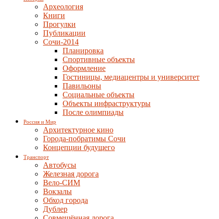
Археология
Книги
Прогулки
Публикации
Сочи-2014
Планировка
Спортивные объекты
Оформление
Гостиницы, медиацентры и университет
Павильоны
Социальные объекты
Объекты инфраструктуры
После олимпиады
Россия и Мир
Архитектурное кино
Города-побратимы Сочи
Концепции будущего
Транспорт
Автобусы
Железная дорога
Вело-СИМ
Вокзалы
Обход города
Дублер
Совмещённая дорога