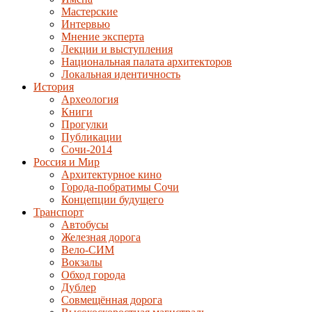
Мастерские
Интервью
Мнение эксперта
Лекции и выступления
Национальная палата архитекторов
Локальная идентичность
История
Археология
Книги
Прогулки
Публикации
Сочи-2014
Россия и Мир
Архитектурное кино
Города-побратимы Сочи
Концепции будущего
Транспорт
Автобусы
Железная дорога
Вело-СИМ
Вокзалы
Обход города
Дублер
Совмещённая дорога