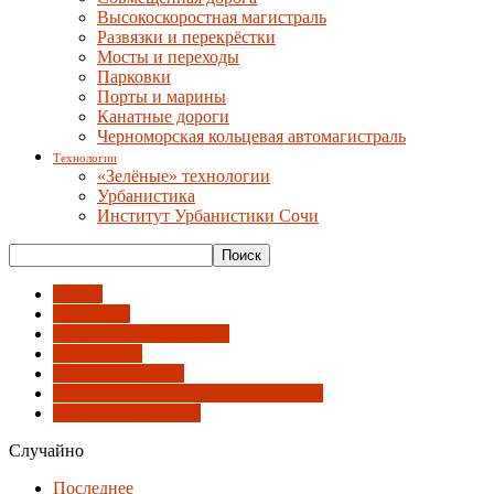
Высокоскоростная магистраль
Развязки и перекрёстки
Мосты и переходы
Парковки
Порты и марины
Канатные дороги
Черноморская кольцевая автомагистраль
Технологии
«Зелёные» технологии
Урбанистика
Институт Урбанистики Сочи
Имена
Интервью
Лекции и выступления
Мастерские
Мнение эксперта
Национальная палата архитекторов
Союз архитекторов
Случайно
Последнее