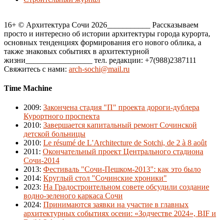
16+ © Архитектура Сочи 2026___________ Рассказываем
просто и интересно об истории архитектуры города курорта,
основных тенденциях формирования его нового облика, а
также знаковых событиях в архитектурной
жизни_________________ тел. редакции: +7(988)2387111
Свяжитесь с нами:
arch-sochi@mail.ru
Time Machine
2009
:
Закончена стадия "П" проекта дороги-дублера
Курортного проспекта
2010
:
Завершается капитальный ремонт Сочинской
детской больницы
2010
:
Le résumé de L’Architecture de Sotchi, de 2 à 8 août
2011
:
Окончательный проект Центрального стадиона
Сочи-2014
2013
:
Фестиваль "Сочи-Пешком-2013": как это было
2014
:
Круглый стол "Сочинские хроники"
2023
:
На Градостроительном совете обсудили создание
водно-зеленого каркаса Сочи
2024
:
Принимаются заявки на участие в главных
архитектурных событиях осени: «Зодчестве 2024», BIF и