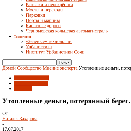
Развязки и перекрёстки
Мосты и переходы
Парковки
Порты и марины
Канатные дороги
Черноморская кольцевая автомагистраль
Технологии
«Зелёные» технологии
Урбанистика
Институт Урбанистики Сочи
Домой
Сообщество
Мнение эксперта
Утопленные деньги, пот
Мнение эксперта
Порты и марины
Развитие
Утопленные деньги, потерянный берег
От
Наталья Захарова
-
17.07.2017