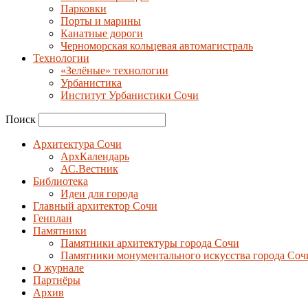
Парковки
Порты и марины
Канатные дороги
Черноморская кольцевая автомагистраль
Технологии
«Зелёные» технологии
Урбанистика
Институт Урбанистики Сочи
Поиск
Архитектура Сочи
АрхКалендарь
АС.Вестник
Библиотека
Идеи для города
Главный архитектор Сочи
Генплан
Памятники
Памятники архитектуры города Сочи
Памятники монументального искусства города Соч
О журнале
Партнёры
Архив