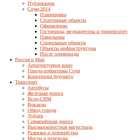
Публикации
Сочи-2014
Планировка
Спортивные объекты
Оформление
Гостиницы, медиацентры и университет
Павильоны
Социальные объекты
Объекты инфраструктуры
После олимпиады
Россия и Мир
Архитектурное кино
Города-побратимы Сочи
Концепции будущего
Транспорт
Автобусы
Железная дорога
Вело-СИМ
Вокзалы
Обход города
Дублер
Совмещённая дорога
Высокоскоростная магистраль
Развязки и перекрёстки
Мосты и переходы