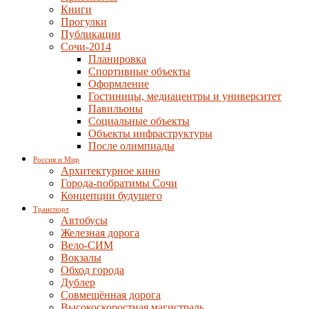
Книги
Прогулки
Публикации
Сочи-2014
Планировка
Спортивные объекты
Оформление
Гостиницы, медиацентры и университет
Павильоны
Социальные объекты
Объекты инфраструктуры
После олимпиады
Россия и Мир
Архитектурное кино
Города-побратимы Сочи
Концепции будущего
Транспорт
Автобусы
Железная дорога
Вело-СИМ
Вокзалы
Обход города
Дублер
Совмещённая дорога
Высокоскоростная магистраль