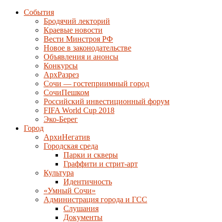
События
Бродячий лекторий
Краевые новости
Вести Минстроя РФ
Новое в законодательстве
Объявления и анонсы
Конкурсы
АрхРазрез
Сочи — гостеприимный город
СочиПешком
Российский инвестиционный форум
FIFA World Cup 2018
Эко-Берег
Город
АрхиНегатив
Городская среда
Парки и скверы
Граффити и стрит-арт
Культура
Идентичность
«Умный Сочи»
Администрация города и ГСС
Слушания
Документы