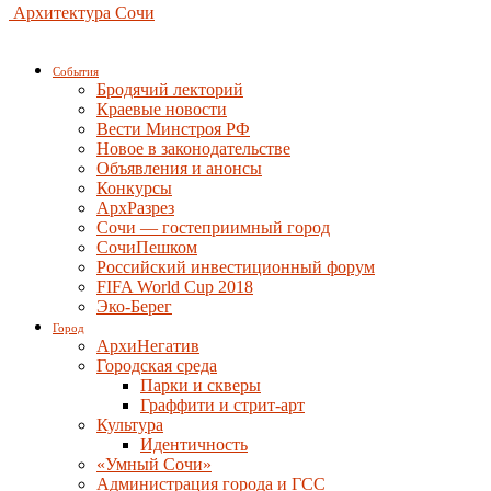
Архитектура Сочи
События
Бродячий лекторий
Краевые новости
Вести Минстроя РФ
Новое в законодательстве
Объявления и анонсы
Конкурсы
АрхРазрез
Сочи — гостеприимный город
СочиПешком
Российский инвестиционный форум
FIFA World Cup 2018
Эко-Берег
Город
АрхиНегатив
Городская среда
Парки и скверы
Граффити и стрит-арт
Культура
Идентичность
«Умный Сочи»
Администрация города и ГСС