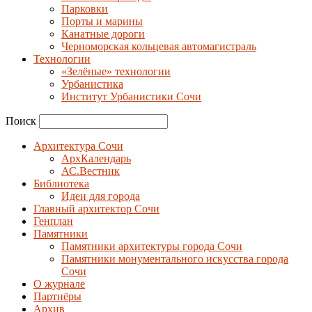
Парковки
Порты и марины
Канатные дороги
Черноморская кольцевая автомагистраль
Технологии
«Зелёные» технологии
Урбанистика
Институт Урбанистики Сочи
Поиск
Архитектура Сочи
АрхКалендарь
АС.Вестник
Библиотека
Идеи для города
Главный архитектор Сочи
Генплан
Памятники
Памятники архитектуры города Сочи
Памятники монументального искусства города
Сочи
О журнале
Партнёры
Архив