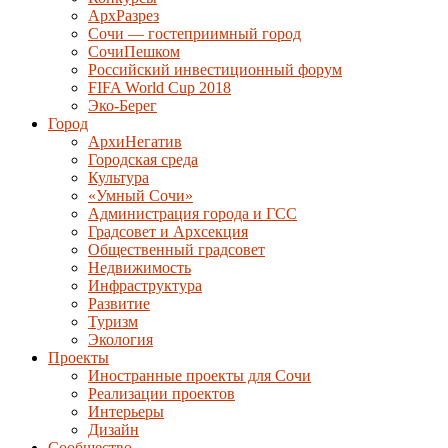
АрхРазрез
Сочи — гостеприимный город
СочиПешком
Российский инвестиционный форум
FIFA World Cup 2018
Эко-Берег
Город
АрхиНегатив
Городская среда
Культура
«Умный Сочи»
Администрация города и ГСС
Градсовет и Архсекция
Общественный градсовет
Недвижимость
Инфраструктура
Развитие
Туризм
Экология
Проекты
Иностранные проекты для Сочи
Реализации проектов
Интерьеры
Дизайн
Сообщество