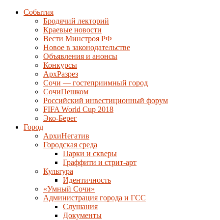
События
Бродячий лекторий
Краевые новости
Вести Минстроя РФ
Новое в законодательстве
Объявления и анонсы
Конкурсы
АрхРазрез
Сочи — гостеприимный город
СочиПешком
Российский инвестиционный форум
FIFA World Cup 2018
Эко-Берег
Город
АрхиНегатив
Городская среда
Парки и скверы
Граффити и стрит-арт
Культура
Идентичность
«Умный Сочи»
Администрация города и ГСС
Слушания
Документы