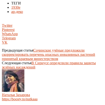
ТЕГИ
1930е
ар-деко
Twitter
Pinterest
WhatsApp
Telegram
VK
Предыдущая статья
Сочинские учёные предложили
скорректировать перечень опасных инвазивных растений
принятый краевым минестерством
Следующая статья
В Сириусе определили правила защиты
зелёных насаждений
Наталья Захарова
https://boosty.to/nutkaaa