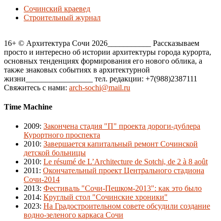
Сочинский краевед
Строительный журнал
16+ © Архитектура Сочи 2026___________ Рассказываем
просто и интересно об истории архитектуры города курорта,
основных тенденциях формирования его нового облика, а
также знаковых событиях в архитектурной
жизни_________________ тел. редакции: +7(988)2387111
Свяжитесь с нами:
arch-sochi@mail.ru
Time Machine
2009
:
Закончена стадия "П" проекта дороги-дублера
Курортного проспекта
2010
:
Завершается капитальный ремонт Сочинской
детской больницы
2010
:
Le résumé de L’Architecture de Sotchi, de 2 à 8 août
2011
:
Окончательный проект Центрального стадиона
Сочи-2014
2013
:
Фестиваль "Сочи-Пешком-2013": как это было
2014
:
Круглый стол "Сочинские хроники"
2023
:
На Градостроительном совете обсудили создание
водно-зеленого каркаса Сочи