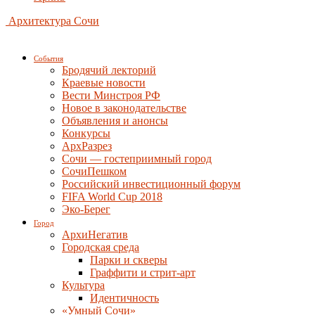
Архитектура Сочи
События
Бродячий лекторий
Краевые новости
Вести Минстроя РФ
Новое в законодательстве
Объявления и анонсы
Конкурсы
АрхРазрез
Сочи — гостеприимный город
СочиПешком
Российский инвестиционный форум
FIFA World Cup 2018
Эко-Берег
Город
АрхиНегатив
Городская среда
Парки и скверы
Граффити и стрит-арт
Культура
Идентичность
«Умный Сочи»