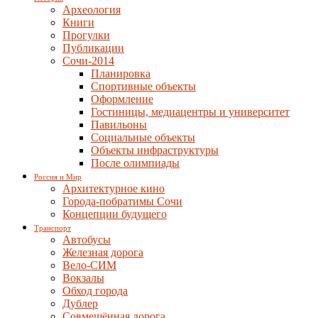
Археология
Книги
Прогулки
Публикации
Сочи-2014
Планировка
Спортивные объекты
Оформление
Гостиницы, медиацентры и университет
Павильоны
Социальные объекты
Объекты инфраструктуры
После олимпиады
Россия и Мир
Архитектурное кино
Города-побратимы Сочи
Концепции будущего
Транспорт
Автобусы
Железная дорога
Вело-СИМ
Вокзалы
Обход города
Дублер
Совмещённая дорога