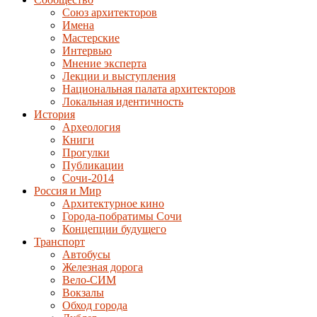
Союз архитекторов
Имена
Мастерские
Интервью
Мнение эксперта
Лекции и выступления
Национальная палата архитекторов
Локальная идентичность
История
Археология
Книги
Прогулки
Публикации
Сочи-2014
Россия и Мир
Архитектурное кино
Города-побратимы Сочи
Концепции будущего
Транспорт
Автобусы
Железная дорога
Вело-СИМ
Вокзалы
Обход города