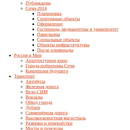
Публикации
Сочи-2014
Планировка
Спортивные объекты
Оформление
Гостиницы, медиацентры и университет
Павильоны
Социальные объекты
Объекты инфраструктуры
После олимпиады
Россия и Мир
Архитектурное кино
Города-побратимы Сочи
Концепции будущего
Транспорт
Автобусы
Железная дорога
Вело-СИМ
Вокзалы
Обход города
Дублер
Совмещённая дорога
Высокоскоростная магистраль
Развязки и перекрёстки
Мосты и переходы