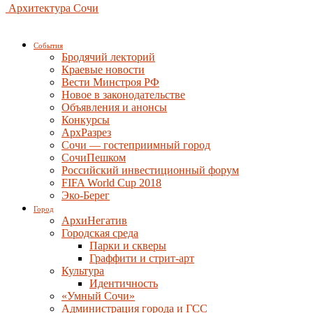
Архитектура Сочи
События
Бродячий лекторий
Краевые новости
Вести Минстроя РФ
Новое в законодательстве
Объявления и анонсы
Конкурсы
АрхРазрез
Сочи — гостеприимный город
СочиПешком
Российский инвестиционный форум
FIFA World Cup 2018
Эко-Берег
Город
АрхиНегатив
Городская среда
Парки и скверы
Граффити и стрит-арт
Культура
Идентичность
«Умный Сочи»
Администрация города и ГСС