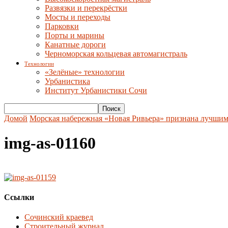
Развязки и перекрёстки
Мосты и переходы
Парковки
Порты и марины
Канатные дороги
Черноморская кольцевая автомагистраль
Технологии
«Зелёные» технологии
Урбанистика
Институт Урбанистики Сочи
Домой
Морская набережная «Новая Ривьера» признана лучшим
img-as-01160
Ссылки
Сочинский краевед
Строительный журнал