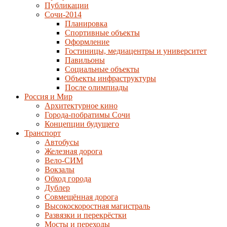
Публикации
Сочи-2014
Планировка
Спортивные объекты
Оформление
Гостиницы, медиацентры и университет
Павильоны
Социальные объекты
Объекты инфраструктуры
После олимпиады
Россия и Мир
Архитектурное кино
Города-побратимы Сочи
Концепции будущего
Транспорт
Автобусы
Железная дорога
Вело-СИМ
Вокзалы
Обход города
Дублер
Совмещённая дорога
Высокоскоростная магистраль
Развязки и перекрёстки
Мосты и переходы