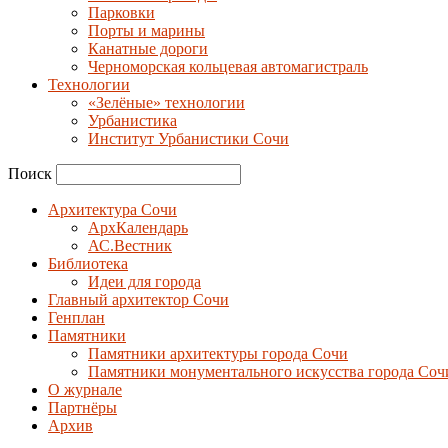
Парковки
Порты и марины
Канатные дороги
Черноморская кольцевая автомагистраль
Технологии
«Зелёные» технологии
Урбанистика
Институт Урбанистики Сочи
Поиск
Архитектура Сочи
АрхКалендарь
АС.Вестник
Библиотека
Идеи для города
Главный архитектор Сочи
Генплан
Памятники
Памятники архитектуры города Сочи
Памятники монументального искусства города Соч
О журнале
Партнёры
Архив