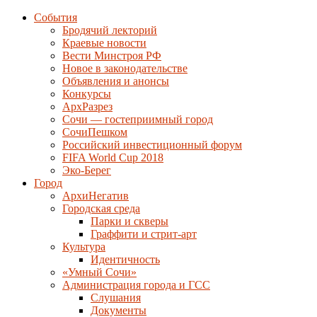
События
Бродячий лекторий
Краевые новости
Вести Минстроя РФ
Новое в законодательстве
Объявления и анонсы
Конкурсы
АрхРазрез
Сочи — гостеприимный город
СочиПешком
Российский инвестиционный форум
FIFA World Cup 2018
Эко-Берег
Город
АрхиНегатив
Городская среда
Парки и скверы
Граффити и стрит-арт
Культура
Идентичность
«Умный Сочи»
Администрация города и ГСС
Слушания
Документы