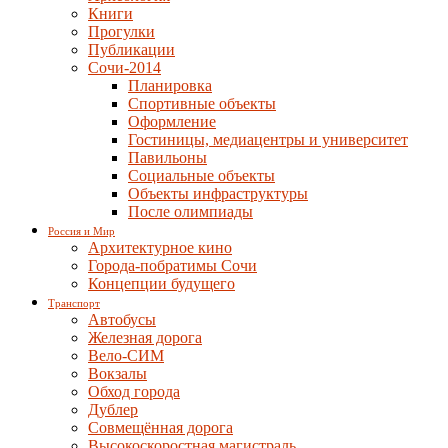
Книги
Прогулки
Публикации
Сочи-2014
Планировка
Спортивные объекты
Оформление
Гостиницы, медиацентры и университет
Павильоны
Социальные объекты
Объекты инфраструктуры
После олимпиады
Россия и Мир
Архитектурное кино
Города-побратимы Сочи
Концепции будущего
Транспорт
Автобусы
Железная дорога
Вело-СИМ
Вокзалы
Обход города
Дублер
Совмещённая дорога
Высокоскоростная магистраль