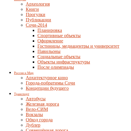
Археология
Книги
Прогулки
Публикации
Сочи-2014
Планировка
Спортивные объекты
Оформление
Гостиницы, медиацентры и университет
Павильоны
Социальные объекты
Объекты инфраструктуры
После олимпиады
Россия и Мир
Архитектурное кино
Города-побратимы Сочи
Концепции будущего
Транспорт
Автобусы
Железная дорога
Вело-СИМ
Вокзалы
Обход города
Дублер
Совмещённая дорога