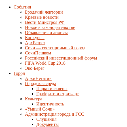
События
Бродячий лекторий
Краевые новости
Вести Минстроя РФ
Новое в законодательстве
Объявления и анонсы
Конкурсы
АрхРазрез
Сочи — гостеприимный город
СочиПешком
Российский инвестиционный форум
FIFA World Cup 2018
Эко-Берег
Город
АрхиНегатив
Городская среда
Парки и скверы
Граффити и стрит-арт
Культура
Идентичность
«Умный Сочи»
Администрация города и ГСС
Слушания
Документы