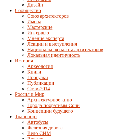
Дизайн
Сообщество
Союз архитекторов
Имена
Мастерские
Интервью
Мнение эксперта
Лекции и выступления
Национальная палата архитекторов
Локальная идентичность
История
Археология
Книги
Прогулки
Публикации
Сочи-2014
Россия и Мир
Архитектурное кино
Города-побратимы Сочи
Концепции будущего
Транспорт
Автобусы
Железная дорога
Вело-СИМ
Вокзалы