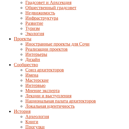
Градсовет и Архсекция
Общественный градсовет
Недвижимость
Инфраструктура
Развитие
Туризм
Экология
Проекты
Иностранные проекты для Сочи
Реализации проектов
Интерьеры
Дизайн
Сообщество
Союз архитекторов
Имена
Мастерские
Интервью
Мнение эксперта
Лекции и выступления
Национальная палата архитекторов
Локальная идентичность
История
Археология
Книги
Прогулки