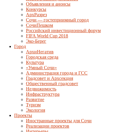
Объявления и анонсы
Конкурсы
АрхРазрез
Сочи — гостеприимный город
СочиПешком
Российский инвестиционный форум
FIFA World Cup 2018
Эко-Берег
Город
АрхиНегатив
Городская среда
Культура
«Умный Сочи»
Администрация города и ГСС
Градсовет и Архсекция
Общественный градсовет
Недвижимость
Инфраструктура
Развитие
Туризм
Экология
Проекты
Иностранные проекты для Сочи
Реализации проектов
Интерьеры