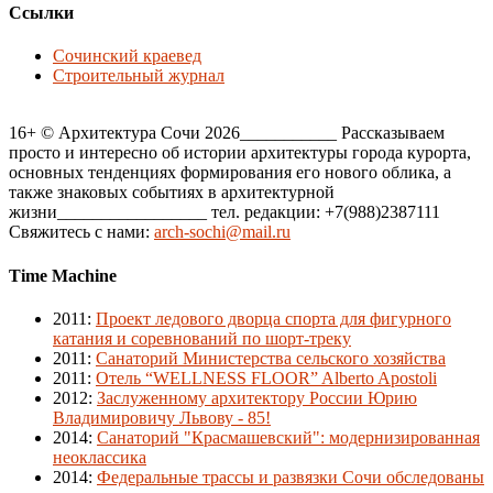
Ссылки
Сочинский краевед
Строительный журнал
16+ © Архитектура Сочи 2026___________ Рассказываем
просто и интересно об истории архитектуры города курорта,
основных тенденциях формирования его нового облика, а
также знаковых событиях в архитектурной
жизни_________________ тел. редакции: +7(988)2387111
Свяжитесь с нами:
arch-sochi@mail.ru
Time Machine
2011
:
Проект ледового дворца спорта для фигурного
катания и соревнований по шорт-треку
2011
:
Санаторий Министерства сельского хозяйства
2011
:
Отель “WELLNESS FLOOR” Alberto Apostoli
2012
:
Заслуженному архитектору России Юрию
Владимировичу Львову - 85!
2014
:
Санаторий "Красмашевский": модернизированная
неоклассика
2014
:
Федеральные трассы и развязки Сочи обследованы