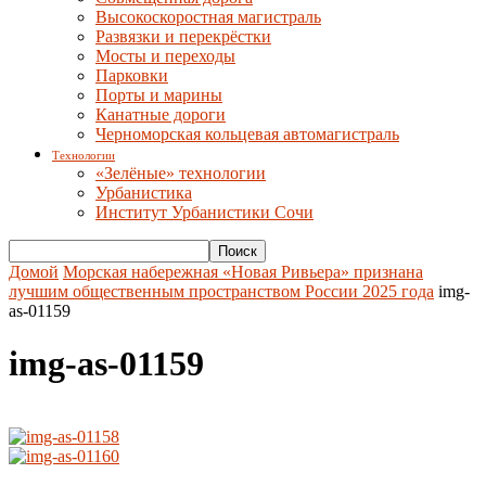
Высокоскоростная магистраль
Развязки и перекрёстки
Мосты и переходы
Парковки
Порты и марины
Канатные дороги
Черноморская кольцевая автомагистраль
Технологии
«Зелёные» технологии
Урбанистика
Институт Урбанистики Сочи
Домой
Морская набережная «Новая Ривьера» признана
лучшим общественным пространством России 2025 года
img-
as-01159
img-as-01159