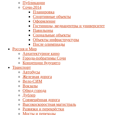
Публикации
Сочи-2014
Планировка
Спортивные объекты
Оформление
Гостиницы, медиацентры и университет
Павильоны
Социальные объекты
Объекты инфраструктуры
После олимпиады
Россия и Мир
Архитектурное кино
Города-побратимы Сочи
Концепции будущего
Транспорт
Автобусы
Железная дорога
Вело-СИМ
Вокзалы
Обход города
Дублер
Совмещённая дорога
Высокоскоростная магистраль
Развязки и перекрёстки
Мосты и переходы