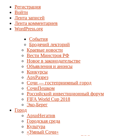
Регистрация
Войти
Лента записей
Лента комментариев
WordPress.org
События
Бродячий лекторий
Краевые новости
Вести Минстроя РФ
Новое в законодательстве
Объявления и анонсы
Конкурсы
АрхРазрез
Сочи — гостеприимный город
СочиПешком
Российский инвестиционный форум
FIFA World Cup 2018
Эко-Берег
Город
АрхиНегатив
Городская среда
Культура
«Умный Сочи»