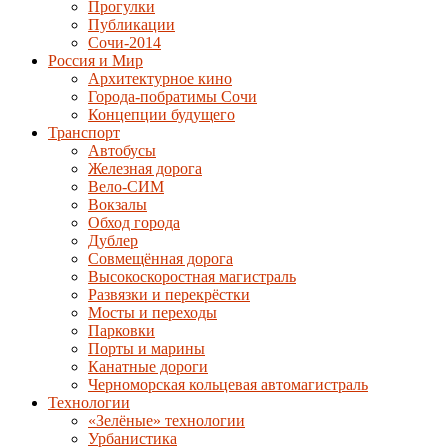
Прогулки
Публикации
Сочи-2014
Россия и Мир
Архитектурное кино
Города-побратимы Сочи
Концепции будущего
Транспорт
Автобусы
Железная дорога
Вело-СИМ
Вокзалы
Обход города
Дублер
Совмещённая дорога
Высокоскоростная магистраль
Развязки и перекрёстки
Мосты и переходы
Парковки
Порты и марины
Канатные дороги
Черноморская кольцевая автомагистраль
Технологии
«Зелёные» технологии
Урбанистика