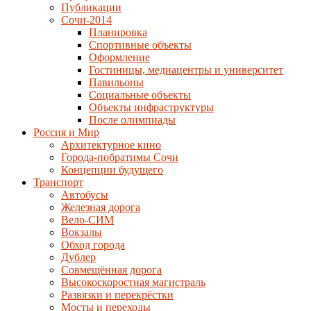
Публикации
Сочи-2014
Планировка
Спортивные объекты
Оформление
Гостиницы, медиацентры и университет
Павильоны
Социальные объекты
Объекты инфраструктуры
После олимпиады
Россия и Мир
Архитектурное кино
Города-побратимы Сочи
Концепции будущего
Транспорт
Автобусы
Железная дорога
Вело-СИМ
Вокзалы
Обход города
Дублер
Совмещённая дорога
Высокоскоростная магистраль
Развязки и перекрёстки
Мосты и переходы