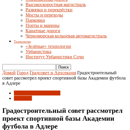
Высокоскоростная магистраль
Развязки и перекрёстки
Мосты и переходы
Парковки
Порты и марины
Канатные дороги
Черноморская кольцевая автомагистраль
Технологии
«Зелёные» технологии
Урбанистика
Институт Урбанистики Сочи
Домой
Город
Градсовет и Архсекция
Градостроительный
совет рассмотрел проект спортивной базы Академии футбола
в Адлере
Градсовет и Архсекция
Развитие
Градостроительный совет рассмотрел
проект спортивной базы Академии
футбола в Адлере