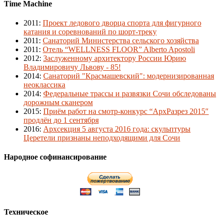
Time Machine
2011
:
Проект ледового дворца спорта для фигурного
катания и соревнований по шорт-треку
2011
:
Санаторий Министерства сельского хозяйства
2011
:
Отель “WELLNESS FLOOR” Alberto Apostoli
2012
:
Заслуженному архитектору России Юрию
Владимировичу Львову - 85!
2014
:
Санаторий "Красмашевский": модернизированная
неоклассика
2014
:
Федеральные трассы и развязки Сочи обследованы
дорожным сканером
2015
:
Приём работ на смотр-конкурс “АрхРазрез 2015″
продлён до 1 сентября
2016
:
Архсекция 5 августа 2016 года: скульптуры
Церетели признаны неподходящими для Сочи
Народное софинансирование
Техническое