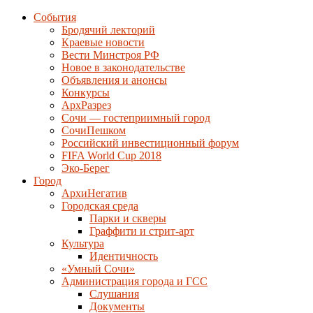
События
Бродячий лекторий
Краевые новости
Вести Минстроя РФ
Новое в законодательстве
Объявления и анонсы
Конкурсы
АрхРазрез
Сочи — гостеприимный город
СочиПешком
Российский инвестиционный форум
FIFA World Cup 2018
Эко-Берег
Город
АрхиНегатив
Городская среда
Парки и скверы
Граффити и стрит-арт
Культура
Идентичность
«Умный Сочи»
Администрация города и ГСС
Слушания
Документы