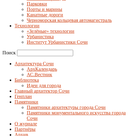
Парковки
Порты и марины
Канатные дороги
Черноморская кольцевая автомагистраль
Технологии
«Зелёные» технологии
Урбанистика
Институт Урбанистики Сочи
Поиск
Архитектура Сочи
АрхКалендарь
АС.Вестник
Библиотека
Идеи для города
Главный архитектор Сочи
Генплан
Памятники
Памятники архитектуры города Сочи
Памятники монументального искусства города
Сочи
О журнале
Партнёры
Архив