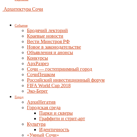
Архитектура Сочи
События
Бродячий лекторий
Краевые новости
Вести Минстроя РФ
Новое в законодательстве
Объявления и анонсы
Конкурсы
АрхРазрез
Сочи — гостеприимный город
СочиПешком
Российский инвестиционный форум
FIFA World Cup 2018
Эко-Берег
Город
АрхиНегатив
Городская среда
Парки и скверы
Граффити и стрит-арт
Культура
Идентичность
«Умный Сочи»