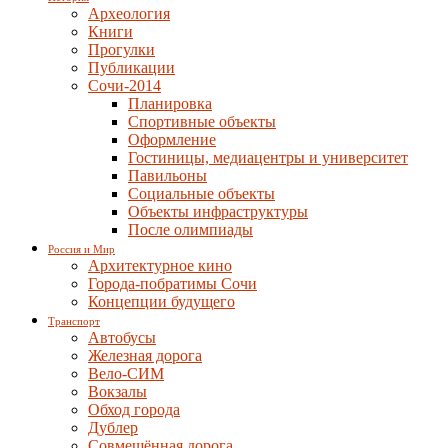
Археология
Книги
Прогулки
Публикации
Сочи-2014
Планировка
Спортивные объекты
Оформление
Гостиницы, медиацентры и университет
Павильоны
Социальные объекты
Объекты инфраструктуры
После олимпиады
Россия и Мир
Архитектурное кино
Города-побратимы Сочи
Концепции будущего
Транспорт
Автобусы
Железная дорога
Вело-СИМ
Вокзалы
Обход города
Дублер
Совмещённая дорога