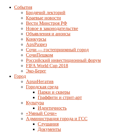
События
Бродячий лекторий
Краевые новости
Вести Минстроя РФ
Новое в законодательстве
Объявления и анонсы
Конкурсы
АрхРазрез
Сочи — гостеприимный город
СочиПешком
Российский инвестиционный форум
FIFA World Cup 2018
Эко-Берег
Город
АрхиНегатив
Городская среда
Парки и скверы
Граффити и стрит-арт
Культура
Идентичность
«Умный Сочи»
Администрация города и ГСС
Слушания
Документы