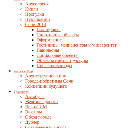
Археология
Книги
Прогулки
Публикации
Сочи-2014
Планировка
Спортивные объекты
Оформление
Гостиницы, медиацентры и университет
Павильоны
Социальные объекты
Объекты инфраструктуры
После олимпиады
Россия и Мир
Архитектурное кино
Города-побратимы Сочи
Концепции будущего
Транспорт
Автобусы
Железная дорога
Вело-СИМ
Вокзалы
Обход города
Дублер
Совмещённая дорога