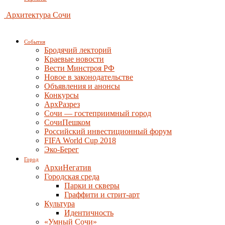
Архитектура Сочи
События
Бродячий лекторий
Краевые новости
Вести Минстроя РФ
Новое в законодательстве
Объявления и анонсы
Конкурсы
АрхРазрез
Сочи — гостеприимный город
СочиПешком
Российский инвестиционный форум
FIFA World Cup 2018
Эко-Берег
Город
АрхиНегатив
Городская среда
Парки и скверы
Граффити и стрит-арт
Культура
Идентичность
«Умный Сочи»