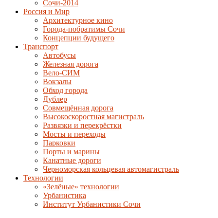
Сочи-2014
Россия и Мир
Архитектурное кино
Города-побратимы Сочи
Концепции будущего
Транспорт
Автобусы
Железная дорога
Вело-СИМ
Вокзалы
Обход города
Дублер
Совмещённая дорога
Высокоскоростная магистраль
Развязки и перекрёстки
Мосты и переходы
Парковки
Порты и марины
Канатные дороги
Черноморская кольцевая автомагистраль
Технологии
«Зелёные» технологии
Урбанистика
Институт Урбанистики Сочи