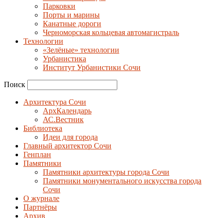
Парковки
Порты и марины
Канатные дороги
Черноморская кольцевая автомагистраль
Технологии
«Зелёные» технологии
Урбанистика
Институт Урбанистики Сочи
Поиск
Архитектура Сочи
АрхКалендарь
АС.Вестник
Библиотека
Идеи для города
Главный архитектор Сочи
Генплан
Памятники
Памятники архитектуры города Сочи
Памятники монументального искусства города
Сочи
О журнале
Партнёры
Архив