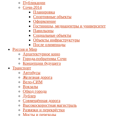
Публикации
Сочи-2014
Планировка
Спортивные объекты
Оформление
Гостиницы, медиацентры и университет
Павильоны
Социальные объекты
Объекты инфраструктуры
После олимпиады
Россия и Мир
Архитектурное кино
Города-побратимы Сочи
Концепции будущего
Транспорт
Автобусы
Железная дорога
Вело-СИМ
Вокзалы
Обход города
Дублер
Совмещённая дорога
Высокоскоростная магистраль
Развязки и перекрёстки
Мосты и переходы