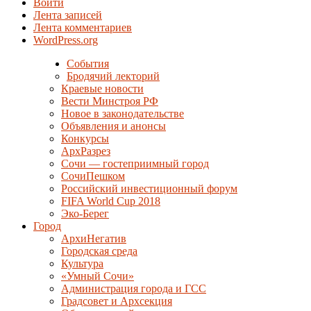
Войти
Лента записей
Лента комментариев
WordPress.org
События
Бродячий лекторий
Краевые новости
Вести Минстроя РФ
Новое в законодательстве
Объявления и анонсы
Конкурсы
АрхРазрез
Сочи — гостеприимный город
СочиПешком
Российский инвестиционный форум
FIFA World Cup 2018
Эко-Берег
Город
АрхиНегатив
Городская среда
Культура
«Умный Сочи»
Администрация города и ГСС
Градсовет и Архсекция