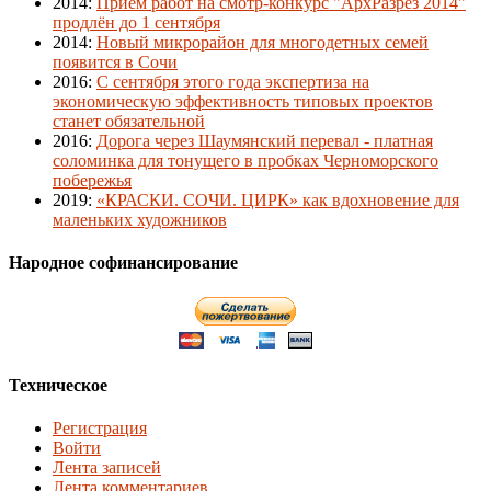
2014
:
Приём работ на смотр-конкурс "АрхРазрез 2014"
продлён до 1 сентября
2014
:
Новый микрорайон для многодетных семей
появится в Сочи
2016
:
С сентября этого года экспертиза на
экономическую эффективность типовых проектов
станет обязательной
2016
:
Дорога через Шаумянский перевал - платная
соломинка для тонущего в пробках Черноморского
побережья
2019
:
«КРАСКИ. СОЧИ. ЦИРК» как вдохновение для
маленьких художников
Народное софинансирование
Техническое
Регистрация
Войти
Лента записей
Лента комментариев