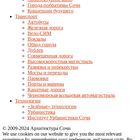
Города-побратимы Сочи
Концепции будущего
Транспорт
Автобусы
Железная дорога
Вело-СИМ
Вокзалы
Обход города
Дублер
Совмещённая дорога
Высокоскоростная магистраль
Развязки и перекрёстки
Мосты и переходы
Парковки
Порты и марины
Канатные дороги
Черноморская кольцевая автомагистраль
Технологии
«Зелёные» технологии
Урбанистика
Институт Урбанистики Сочи
© 2009-2024 Архитектура Сочи
We use cookies on our website to give you the most relevant
experience by remembering your preferences and repeat visits. By