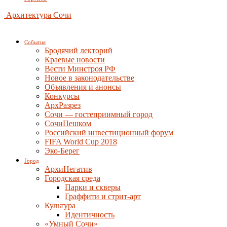
Архитектура Сочи
События
Бродячий лекторий
Краевые новости
Вести Минстроя РФ
Новое в законодательстве
Объявления и анонсы
Конкурсы
АрхРазрез
Сочи — гостеприимный город
СочиПешком
Российский инвестиционный форум
FIFA World Cup 2018
Эко-Берег
Город
АрхиНегатив
Городская среда
Парки и скверы
Граффити и стрит-арт
Культура
Идентичность
«Умный Сочи»