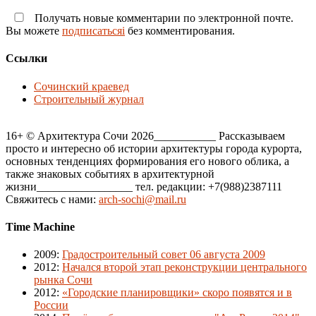
Получать новые комментарии по электронной почте.
Вы можете
подписатьсяi
без комментирования.
Ссылки
Сочинский краевед
Строительный журнал
16+ © Архитектура Сочи 2026___________ Рассказываем
просто и интересно об истории архитектуры города курорта,
основных тенденциях формирования его нового облика, а
также знаковых событиях в архитектурной
жизни_________________ тел. редакции: +7(988)2387111
Свяжитесь с нами:
arch-sochi@mail.ru
Time Machine
2009
:
Градостроительный совет 06 августа 2009
2012
:
Начался второй этап реконструкции центрального
рынка Сочи
2012
:
«Городские планировщики» скоро появятся и в
России