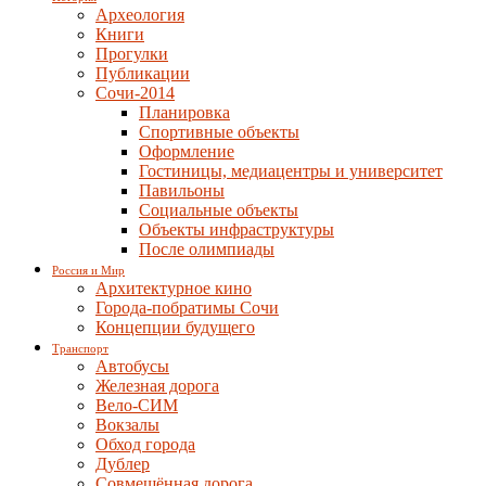
Археология
Книги
Прогулки
Публикации
Сочи-2014
Планировка
Спортивные объекты
Оформление
Гостиницы, медиацентры и университет
Павильоны
Социальные объекты
Объекты инфраструктуры
После олимпиады
Россия и Мир
Архитектурное кино
Города-побратимы Сочи
Концепции будущего
Транспорт
Автобусы
Железная дорога
Вело-СИМ
Вокзалы
Обход города
Дублер
Совмещённая дорога