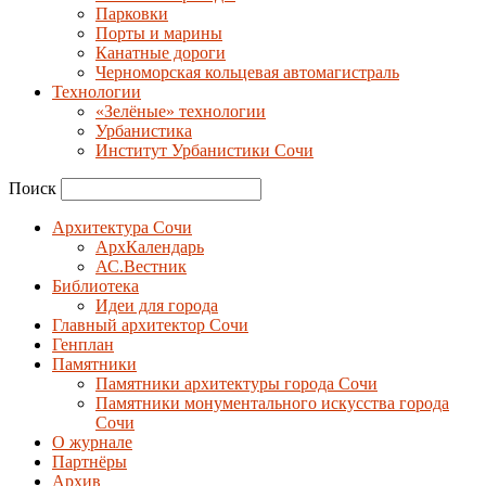
Парковки
Порты и марины
Канатные дороги
Черноморская кольцевая автомагистраль
Технологии
«Зелёные» технологии
Урбанистика
Институт Урбанистики Сочи
Поиск
Архитектура Сочи
АрхКалендарь
АС.Вестник
Библиотека
Идеи для города
Главный архитектор Сочи
Генплан
Памятники
Памятники архитектуры города Сочи
Памятники монументального искусства города
Сочи
О журнале
Партнёры
Архив