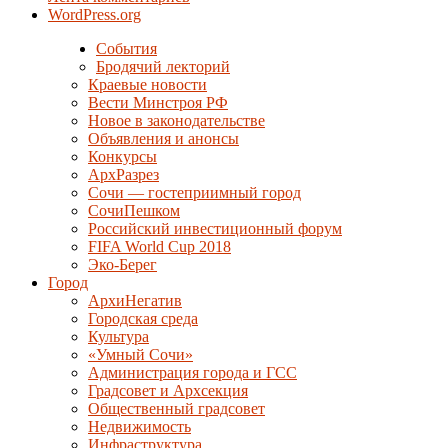
WordPress.org
События
Бродячий лекторий
Краевые новости
Вести Минстроя РФ
Новое в законодательстве
Объявления и анонсы
Конкурсы
АрхРазрез
Сочи — гостеприимный город
СочиПешком
Российский инвестиционный форум
FIFA World Cup 2018
Эко-Берег
Город
АрхиНегатив
Городская среда
Культура
«Умный Сочи»
Администрация города и ГСС
Градсовет и Архсекция
Общественный градсовет
Недвижимость
Инфраструктура