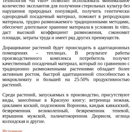
Технология «in vitro» позволит использовать минимальное
количество эксплантов для получения стерильных культур без
нарушения природных популяций, получить генетически
однородный посадочный материал, поможет в репродукции
материала, трудно размножаемого традиционными методами,
обеспечит длительное хранение материала в условиях in vitro,
даст высокий коэффициент размножения, сэкономит
площади, затраты труда и имеет ряд других преимуществ.
Доращивание растений будет происходить в адаптационных
помещениях – теплицах. В результате работы
производственного комплекса потребитель получит
качественный посадочный материал, который по сравнению с
традиционно размноженными растениями обладает более
активным ростом, быстрой адаптационной способностью к
микроклимату и большей на 25-50% продуктивностью
растений.
Среди растений, запускаемых в производство, присутствуют
виды, занесённые в Красную книгу: ветреница нежная,
цикламен коский, подснежник Воронова, кандык кавказский,
безвременник великолепный, безвременник теневой,
ятрышник мужской, пальчатокоренник Дюрвиля, иглица
колхидская и другие.
Источник