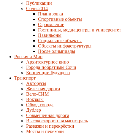
Публикации
Сочи-2014
Планировка
Спортивные объекты
Оформление
Гостиницы, медиацентры и университет
Павильоны
Социальные объекты
Объекты инфраструктуры
После олимпиады
Россия и Мир
Архитектурное кино
Города-побратимы Сочи
Концепции будущего
Транспорт
Автобусы
Железная дорога
Вело-СИМ
Вокзалы
Обход города
Дублер
Совмещённая дорога
Высокоскоростная магистраль
Развязки и перекрёстки
Мосты и переходы