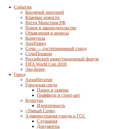
События
Бродячий лекторий
Краевые новости
Вести Минстроя РФ
Новое в законодательстве
Объявления и анонсы
Конкурсы
АрхРазрез
Сочи — гостеприимный город
СочиПешком
Российский инвестиционный форум
FIFA World Cup 2018
Эко-Берег
Город
АрхиНегатив
Городская среда
Парки и скверы
Граффити и стрит-арт
Культура
Идентичность
«Умный Сочи»
Администрация города и ГСС
Слушания
Документы