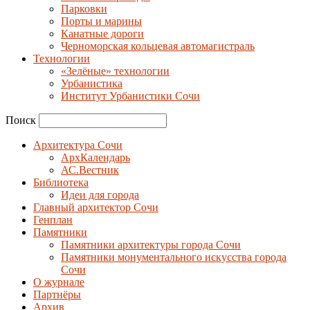
Парковки
Порты и марины
Канатные дороги
Черноморская кольцевая автомагистраль
Технологии
«Зелёные» технологии
Урбанистика
Институт Урбанистики Сочи
Поиск
Архитектура Сочи
АрхКалендарь
АС.Вестник
Библиотека
Идеи для города
Главный архитектор Сочи
Генплан
Памятники
Памятники архитектуры города Сочи
Памятники монументального искусства города
Сочи
О журнале
Партнёры
Архив