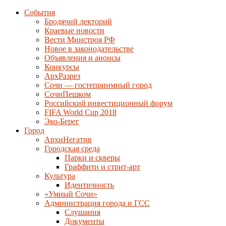
События
Бродячий лекторий
Краевые новости
Вести Минстроя РФ
Новое в законодательстве
Объявления и анонсы
Конкурсы
АрхРазрез
Сочи — гостеприимный город
СочиПешком
Российский инвестиционный форум
FIFA World Cup 2018
Эко-Берег
Город
АрхиНегатив
Городская среда
Парки и скверы
Граффити и стрит-арт
Культура
Идентичность
«Умный Сочи»
Администрация города и ГСС
Слушания
Документы