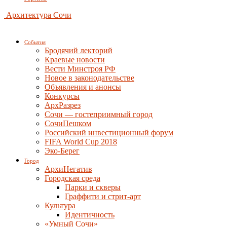
Архитектура Сочи
События
Бродячий лекторий
Краевые новости
Вести Минстроя РФ
Новое в законодательстве
Объявления и анонсы
Конкурсы
АрхРазрез
Сочи — гостеприимный город
СочиПешком
Российский инвестиционный форум
FIFA World Cup 2018
Эко-Берег
Город
АрхиНегатив
Городская среда
Парки и скверы
Граффити и стрит-арт
Культура
Идентичность
«Умный Сочи»