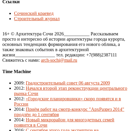
Ссылки
Сочинский краевед
Строительный журнал
16+ © Архитектура Сочи 2026___________ Рассказываем
просто и интересно об истории архитектуры города курорта,
основных тенденциях формирования его нового облика, а
также знаковых событиях в архитектурной
жизни_________________ тел. редакции: +7(988)2387111
Свяжитесь с нами:
arch-sochi@mail.ru
Time Machine
2009
:
Градостроительный совет 06 августа 2009
2012
:
Начался второй этап реконструкции центрального
рынка Сочи
2012
:
«Городские планировщики» скоро появятся и в
России
2014
:
Приём работ на смотр-конкурс "АрхРазрез 2014"
продлён до 1 сентября
2014
:
Новый микрорайон для многодетных семей
появится в Сочи
2016
:
С сентября этого года экспертиза на