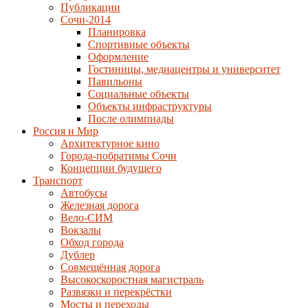
Публикации
Сочи-2014
Планировка
Спортивные объекты
Оформление
Гостиницы, медиацентры и университет
Павильоны
Социальные объекты
Объекты инфраструктуры
После олимпиады
Россия и Мир
Архитектурное кино
Города-побратимы Сочи
Концепции будущего
Транспорт
Автобусы
Железная дорога
Вело-СИМ
Вокзалы
Обход города
Дублер
Совмещённая дорога
Высокоскоростная магистраль
Развязки и перекрёстки
Мосты и переходы