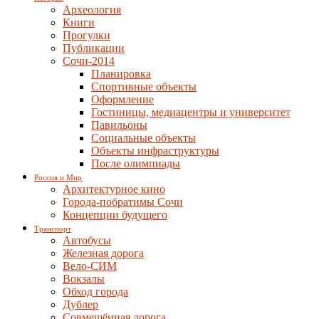
Археология
Книги
Прогулки
Публикации
Сочи-2014
Планировка
Спортивные объекты
Оформление
Гостиницы, медиацентры и университет
Павильоны
Социальные объекты
Объекты инфраструктуры
После олимпиады
Россия и Мир
Архитектурное кино
Города-побратимы Сочи
Концепции будущего
Транспорт
Автобусы
Железная дорога
Вело-СИМ
Вокзалы
Обход города
Дублер
Совмещённая дорога