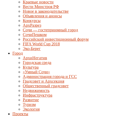
Краевые новости
Вести Минстроя РФ
Новое в законодательстве
Объявления и анонсы
Конкурсы
АрхРазрез
Сочи — гостеприимный город
СочиПешком
Российский инвестиционный форум
FIFA World Cup 2018
Эко-Берег
Город
АрхиНегатив
Городская среда
Культура
«Умный Сочи»
Администрация города и ГСС
Градсовет и Архсекция
Общественный градсовет
Недвижимость
Инфраструктура
Развитие
Туризм
Экология
Проекты