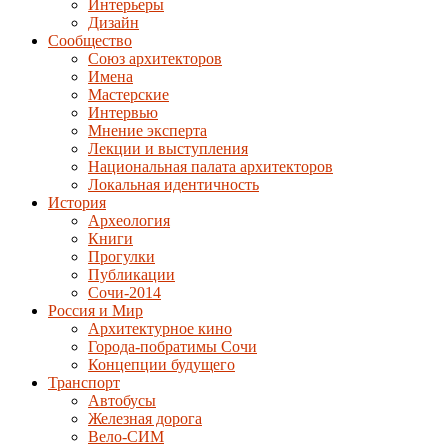
Интерьеры
Дизайн
Сообщество
Союз архитекторов
Имена
Мастерские
Интервью
Мнение эксперта
Лекции и выступления
Национальная палата архитекторов
Локальная идентичность
История
Археология
Книги
Прогулки
Публикации
Сочи-2014
Россия и Мир
Архитектурное кино
Города-побратимы Сочи
Концепции будущего
Транспорт
Автобусы
Железная дорога
Вело-СИМ