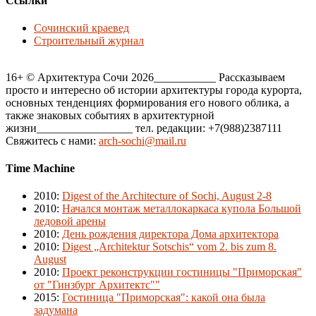
Ссылки
Сочинский краевед
Строительный журнал
16+ © Архитектура Сочи 2026___________ Рассказываем
просто и интересно об истории архитектуры города курорта,
основных тенденциях формирования его нового облика, а
также знаковых событиях в архитектурной
жизни_________________ тел. редакции: +7(988)2387111
Свяжитесь с нами:
arch-sochi@mail.ru
Time Machine
2010
:
Digest of the Architecture of Sochi, August 2-8
2010
:
Начался монтаж металлокаркаса купола Большой
ледовой арены
2010
:
День рождения директора Дома архитектора
2010
:
Digest „Architektur Sotschis“ vom 2. bis zum 8.
August
2010
:
Проект реконструкции гостиницы "Приморская"
от "Гинзбург Архитектс""
2015
:
Гостиница "Приморская": какой она была
задумана