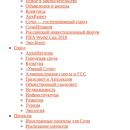
Новое в законодательстве
Объявления и анонсы
Конкурсы
АрхРазрез
Сочи — гостеприимный город
СочиПешком
Российский инвестиционный форум
FIFA World Cup 2018
Эко-Берег
Город
АрхиНегатив
Городская среда
Культура
«Умный Сочи»
Администрация города и ГСС
Градсовет и Архсекция
Общественный градсовет
Недвижимость
Инфраструктура
Развитие
Туризм
Экология
Проекты
Иностранные проекты для Сочи
Реализации проектов