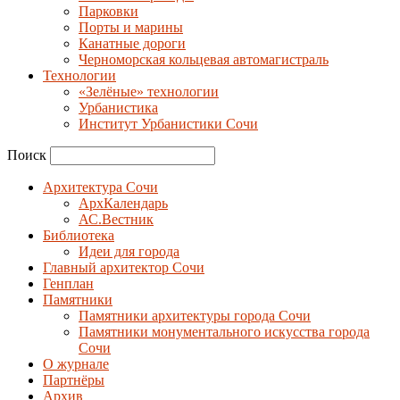
Парковки
Порты и марины
Канатные дороги
Черноморская кольцевая автомагистраль
Технологии
«Зелёные» технологии
Урбанистика
Институт Урбанистики Сочи
Поиск
Архитектура Сочи
АрхКалендарь
АС.Вестник
Библиотека
Идеи для города
Главный архитектор Сочи
Генплан
Памятники
Памятники архитектуры города Сочи
Памятники монументального искусства города
Сочи
О журнале
Партнёры
Архив