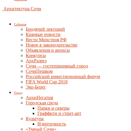
Архитектура Сочи
События
Бродячий лекторий
Краевые новости
Вести Минстроя РФ
Новое в законодательстве
Объявления и анонсы
Конкурсы
АрхРазрез
Сочи — гостеприимный город
СочиПешком
Российский инвестиционный форум
FIFA World Cup 2018
Эко-Берег
Город
АрхиНегатив
Городская среда
Парки и скверы
Граффити и стрит-арт
Культура
Идентичность
«Умный Сочи»