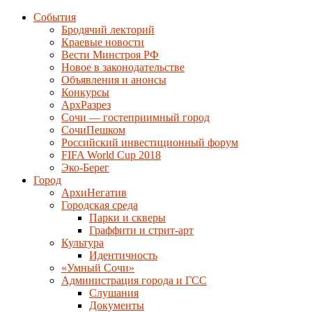
События
Бродячий лекторий
Краевые новости
Вести Минстроя РФ
Новое в законодательстве
Объявления и анонсы
Конкурсы
АрхРазрез
Сочи — гостеприимный город
СочиПешком
Российский инвестиционный форум
FIFA World Cup 2018
Эко-Берег
Город
АрхиНегатив
Городская среда
Парки и скверы
Граффити и стрит-арт
Культура
Идентичность
«Умный Сочи»
Администрация города и ГСС
Слушания
Документы