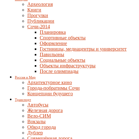
Археология
Книги
Прогулки
Публикации
Сочи-2014
Планировка
Спортивные объекты
Оформление
Гостиницы, медиацентры и университет
Павильоны
Социальные объекты
Объекты инфраструктуры
После олимпиады
Россия и Мир
Архитектурное кино
Города-побратимы Сочи
Концепции будущего
Транспорт
Автобусы
Железная дорога
Вело-СИМ
Вокзалы
Обход города
Дублер
Совмещённая дорога