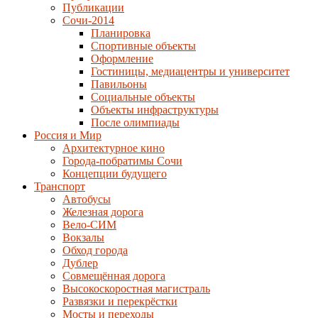
Публикации
Сочи-2014
Планировка
Спортивные объекты
Оформление
Гостиницы, медиацентры и университет
Павильоны
Социальные объекты
Объекты инфраструктуры
После олимпиады
Россия и Мир
Архитектурное кино
Города-побратимы Сочи
Концепции будущего
Транспорт
Автобусы
Железная дорога
Вело-СИМ
Вокзалы
Обход города
Дублер
Совмещённая дорога
Высокоскоростная магистраль
Развязки и перекрёстки
Мосты и переходы