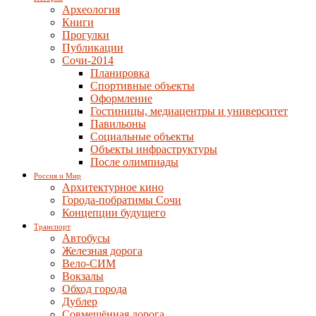
Археология
Книги
Прогулки
Публикации
Сочи-2014
Планировка
Спортивные объекты
Оформление
Гостиницы, медиацентры и университет
Павильоны
Социальные объекты
Объекты инфраструктуры
После олимпиады
Россия и Мир
Архитектурное кино
Города-побратимы Сочи
Концепции будущего
Транспорт
Автобусы
Железная дорога
Вело-СИМ
Вокзалы
Обход города
Дублер
Совмещённая дорога