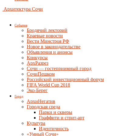
Архитектура Сочи
События
Бродячий лекторий
Краевые новости
Вести Минстроя РФ
Новое в законодательстве
Объявления и анонсы
Конкурсы
АрхРазрез
Сочи — гостеприимный город
СочиПешком
Российский инвестиционный форум
FIFA World Cup 2018
Эко-Берег
Город
АрхиНегатив
Городская среда
Парки и скверы
Граффити и стрит-арт
Культура
Идентичность
«Умный Сочи»