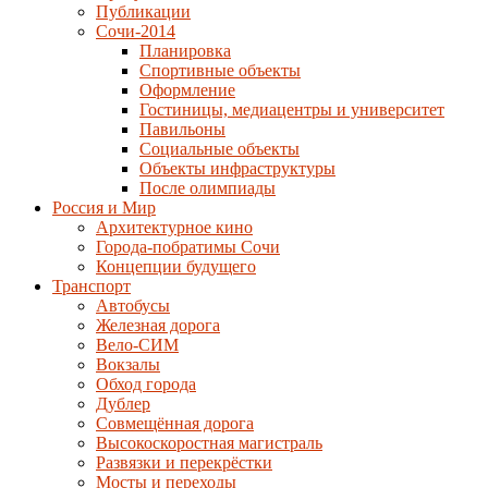
Публикации
Сочи-2014
Планировка
Спортивные объекты
Оформление
Гостиницы, медиацентры и университет
Павильоны
Социальные объекты
Объекты инфраструктуры
После олимпиады
Россия и Мир
Архитектурное кино
Города-побратимы Сочи
Концепции будущего
Транспорт
Автобусы
Железная дорога
Вело-СИМ
Вокзалы
Обход города
Дублер
Совмещённая дорога
Высокоскоростная магистраль
Развязки и перекрёстки
Мосты и переходы