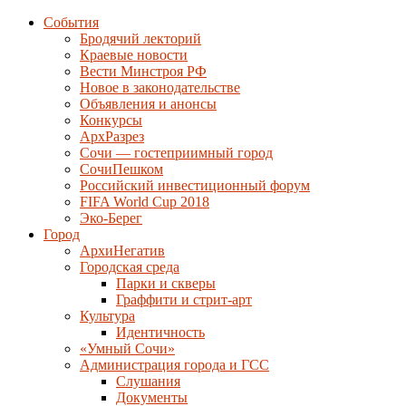
События
Бродячий лекторий
Краевые новости
Вести Минстроя РФ
Новое в законодательстве
Объявления и анонсы
Конкурсы
АрхРазрез
Сочи — гостеприимный город
СочиПешком
Российский инвестиционный форум
FIFA World Cup 2018
Эко-Берег
Город
АрхиНегатив
Городская среда
Парки и скверы
Граффити и стрит-арт
Культура
Идентичность
«Умный Сочи»
Администрация города и ГСС
Слушания
Документы