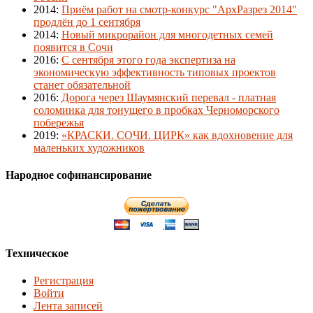
2014
:
Приём работ на смотр-конкурс "АрхРазрез 2014"
продлён до 1 сентября
2014
:
Новый микрорайон для многодетных семей
появится в Сочи
2016
:
С сентября этого года экспертиза на
экономическую эффективность типовых проектов
станет обязательной
2016
:
Дорога через Шаумянский перевал - платная
соломинка для тонущего в пробках Черноморского
побережья
2019
:
«КРАСКИ. СОЧИ. ЦИРК» как вдохновение для
маленьких художников
Народное софинансирование
Техническое
Регистрация
Войти
Лента записей