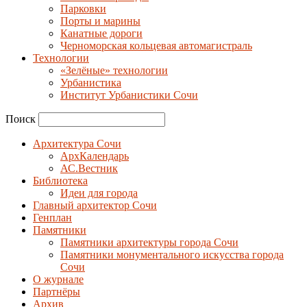
Парковки
Порты и марины
Канатные дороги
Черноморская кольцевая автомагистраль
Технологии
«Зелёные» технологии
Урбанистика
Институт Урбанистики Сочи
Поиск
Архитектура Сочи
АрхКалендарь
АС.Вестник
Библиотека
Идеи для города
Главный архитектор Сочи
Генплан
Памятники
Памятники архитектуры города Сочи
Памятники монументального искусства города
Сочи
О журнале
Партнёры
Архив