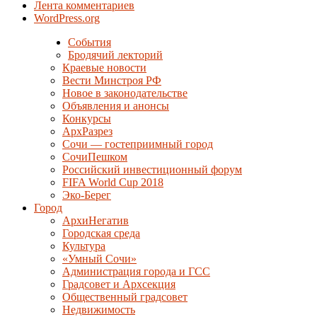
Лента комментариев
WordPress.org
События
Бродячий лекторий
Краевые новости
Вести Минстроя РФ
Новое в законодательстве
Объявления и анонсы
Конкурсы
АрхРазрез
Сочи — гостеприимный город
СочиПешком
Российский инвестиционный форум
FIFA World Cup 2018
Эко-Берег
Город
АрхиНегатив
Городская среда
Культура
«Умный Сочи»
Администрация города и ГСС
Градсовет и Архсекция
Общественный градсовет
Недвижимость